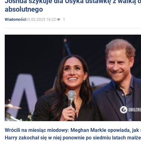
Joshua szykuje dla Usyka ustawkę z walką o 
absolutnego
05.03.2025 16:22
1
Wiadomości
Wrócili na miesiąc miodowy: Meghan Markle opowiada, jak s
Harry zakochał się w niej ponownie po siedmiu latach małż