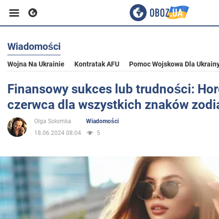
Wiadomości
Biznes
Wojna Na Ukrainie
Kontratak AFU
Pomoc Wojskowa Dla Ukrain
Sport
Finansowy sukces lub trudności: Ho
czerwca dla wszystkich znaków zodi
Rozrywka
Olga Sołomka
Wiadomości
18.06.2024 08:04
5
Życie
Polityka
Społeczeństwo