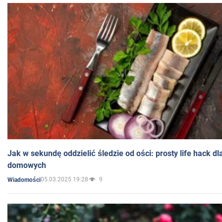
Jak w sekundę oddzielić śledzie od ości: prosty life hack d
domowych
05.03.2025 19:28
9
Wiadomości