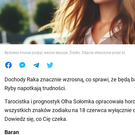
Wojna na Ukrainie
Świat
Jedzenie
Będziesz musiał podjąć ważne decyzje. Źródło: Zdjęcie stworzone przez AI
Dochody Raka znacznie wzrosną, co sprawi, że będą ba
Ryby napotkają trudności.
Tarocistka i prognostyk Olha Sołomka opracowała hor
wszystkich znaków zodiaku na 18 czerwca wyłącznie 
Dowiedz się, co Cię czeka.
Baran