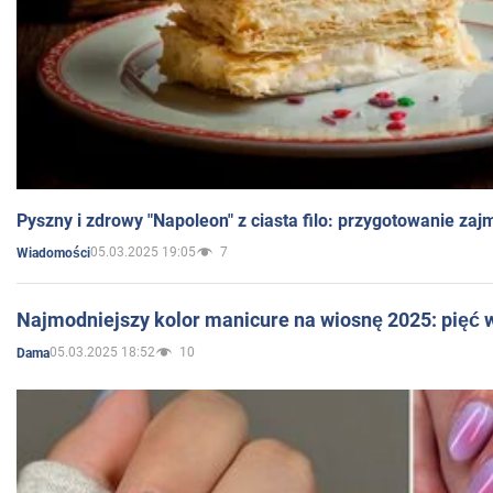
Pyszny i zdrowy "Napoleon" z ciasta filo: przygotowanie zaj
05.03.2025 19:05
7
Wiadomości
Najmodniejszy kolor manicure na wiosnę 2025: pięć
05.03.2025 18:52
10
Dama