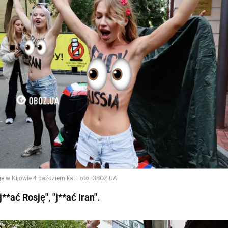
"j**ać Rosję", "j**ać Iran".