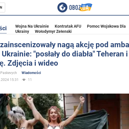
N
Wojna Na Ukrainie
Kontratak AFU
Pomoc Wojskowa Dla
ści
Ukrainy
Wołodymyr Zełenski
zainscenizowały nagą akcję pod amb
 Ukrainie: "posłały do diabła" Teheran i
ka
. Zdjęcia i wideo
 Paskevych
Wiadomości
.2024 15:31
11
eństwo
a Ukrainie