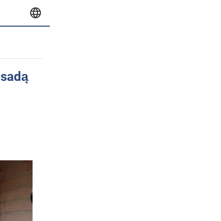
asadą