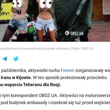
e
en podjechały motorowerem pod budynek ambasady. Źródło: OBOZ.UA.
4 października, aktywistki ruchu
Femen
zorganizowały wi
Iranu w Kijowie.
W ten sposób protestowały przeciwko
u wsparciu Teheranu dla Rosji.
 o tym korespondent OBOZ.UA. Aktywiści na motorowerz
i pod budynek ambasady i rozebrali się tuż przed wejście