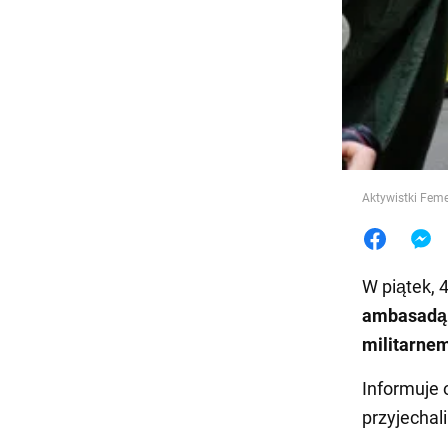
Jedzeni
Aktywistki Fem
W piątek, 
ambasadą 
militarnem
Informuje
przyjechal