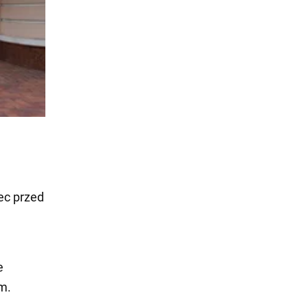
ec przed
e
m.