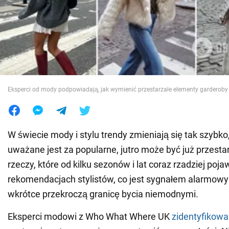
Wojna na Ukrainie
Świat
Jedzenie
Eksperci od mody podpowiadają, jak wymienić przestarzałe elementy garderoby
W świecie mody i stylu trendy zmieniają się tak szybko, 
uważane jest za popularne, jutro może być już przesta
rzeczy, które od kilku sezonów i lat coraz rzadziej poja
rekomendacjach stylistów, co jest sygnałem alarmowy
wkrótce przekroczą granicę bycia niemodnymi.
Eksperci modowi z Who What Where UK
zidentyfikowal