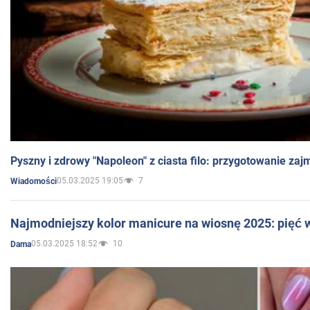
Pyszny i zdrowy "Napoleon" z ciasta filo: przygotowanie zaj
05.03.2025 19:05
7
Wiadomości
Najmodniejszy kolor manicure na wiosnę 2025: pięć
05.03.2025 18:52
10
Dama