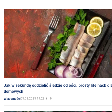
Jak w sekundę oddzielić śledzie od ości: prosty life hack d
domowych
05.03.2025 19:28
9
Wiadomości