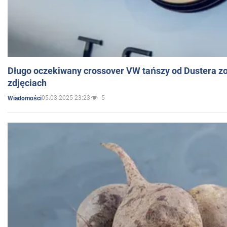
Długo oczekiwany crossover VW tańszy od Dustera zo
zdjęciach
05.03.2025 23:23
5
Wiadomości