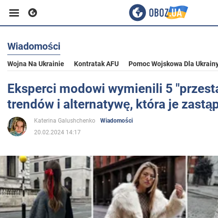
Wiadomości
Biznes
Wojna Na Ukrainie
Kontratak AFU
Pomoc Wojskowa Dla Ukrain
Sport
Eksperci modowi wymienili 5 "przest
trendów i alternatywę, która je zastąp
Rozrywka
Katerina Galushchenko
Wiadomości
20.02.2024 14:17
Życie
Polityka
Społeczeństwo