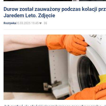
Durow został zauważony podczas kolacji prz
Jaredem Leto. Zdjęcie
05.03.2025 19:45
36
Rozrywka