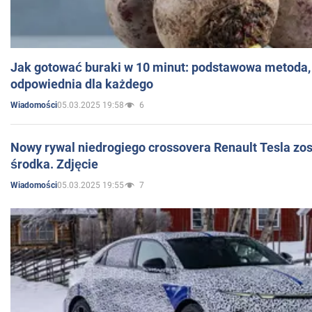
Jak gotować buraki w 10 minut: podstawowa metoda, 
odpowiednia dla każdego
05.03.2025 19:58
6
Wiadomości
Nowy rywal niedrogiego crossovera Renault Tesla zo
środka. Zdjęcie
05.03.2025 19:55
7
Wiadomości