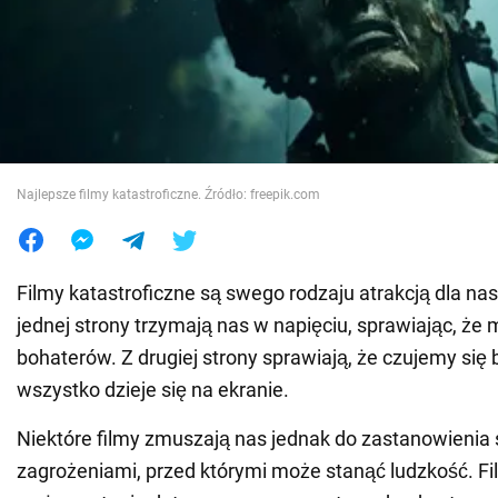
Wojna na Ukrainie
Świat
Jedzenie
Najlepsze filmy katastroficzne. Źródło: freepik.com
Filmy katastroficzne są swego rodzaju atrakcją dla na
jednej strony trzymają nas w napięciu, sprawiając, że 
bohaterów. Z drugiej strony sprawiają, że czujemy się 
wszystko dzieje się na ekranie.
Niektóre filmy zmuszają nas jednak do zastanowienia 
zagrożeniami, przed którymi może stanąć ludzkość. Fi