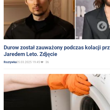
Durow został zauważony podczas kolacji prz
Jaredem Leto. Zdjęcie
05.03.2025 19:45
36
Rozrywka