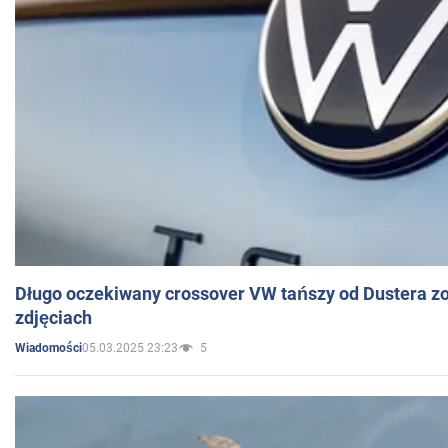
Długo oczekiwany crossover VW tańszy od Dustera zo
zdjęciach
05.03.2025 23:23
5
Wiadomości