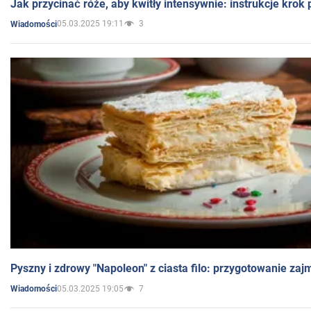
Jak przycinać róże, aby kwitły intensywnie: instrukcje krok
05.03.2025 19:11
3
Wiadomości
Pyszny i zdrowy "Napoleon" z ciasta filo: przygotowanie zaj
05.03.2025 19:05
7
Wiadomości