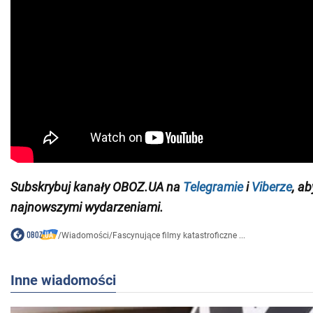
Subskrybuj kanały OBOZ.UA na
Telegramie
i
Viberze
, a
najnowszymi wydarzeniami.
/
Wiadomości
/
Fascynujące filmy katastroficzne ...
Inne wiadomości