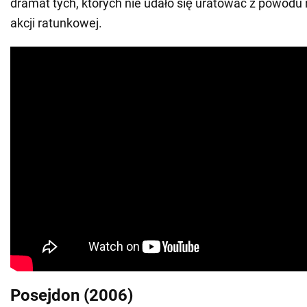
dramat tych, których nie udało się uratować z powod
akcji ratunkowej.
Posejdon (2006)