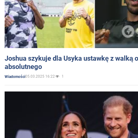
Joshua szykuje dla Usyka ustawkę z walką o 
absolutnego
05.03.2025 16:22
1
Wiadomości