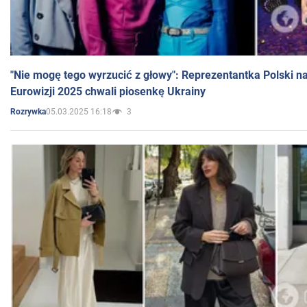
"Nie mogę tego wyrzucić z głowy": Reprezentantka Polski n
Eurowizji 2025 chwali piosenkę Ukrainy
05.03.2025 16:18
3
Rozrywka