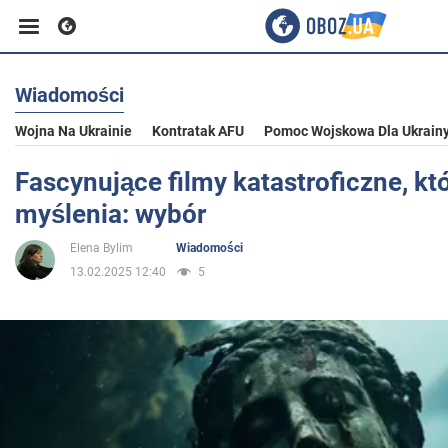
Wiadomości
Biznes
Wojna Na Ukrainie
Kontratak AFU
Pomoc Wojskowa Dla Ukrain
Sport
Fascynujące filmy katastroficzne, kt
myślenia: wybór
Rozrywka
Elena Bylim
Wiadomości
13.02.2025 12:40
5
Życie
Polityka
Społeczeństwo