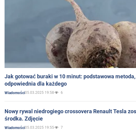
Jak gotować buraki w 10 minut: podstawowa metoda, 
odpowiednia dla każdego
05.03.2025 19:58
6
Wiadomości
Nowy rywal niedrogiego crossovera Renault Tesla zo
środka. Zdjęcie
05.03.2025 19:55
7
Wiadomości