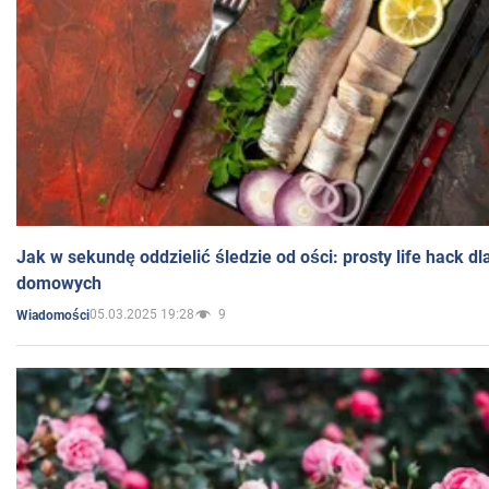
Jak w sekundę oddzielić śledzie od ości: prosty life hack d
domowych
05.03.2025 19:28
9
Wiadomości