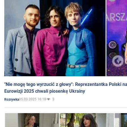
"Nie mogę tego wyrzucić z głowy": Reprezentantka Polski n
Eurowizji 2025 chwali piosenkę Ukrainy
05.03.2025 16:18
3
Rozrywka