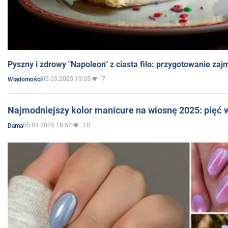
Pyszny i zdrowy "Napoleon" z ciasta filo: przygotowanie zaj
05.03.2025 19:05
7
Wiadomości
Najmodniejszy kolor manicure na wiosnę 2025: pięć
05.03.2025 18:52
10
Dama