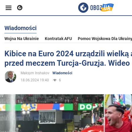
Wiadomości
Biznes
Wojna Na Ukrainie
Kontratak AFU
Pomoc Wojskowa Dla Ukrain
Sport
Kibice na Euro 2024 urządzili wielką
przed meczem Turcja-Gruzja. Wideo
Rozrywka
Maksym Inshakov
Wiadomości
18.06.2024 19:40
6
Życie
Polityka
Społeczeństwo