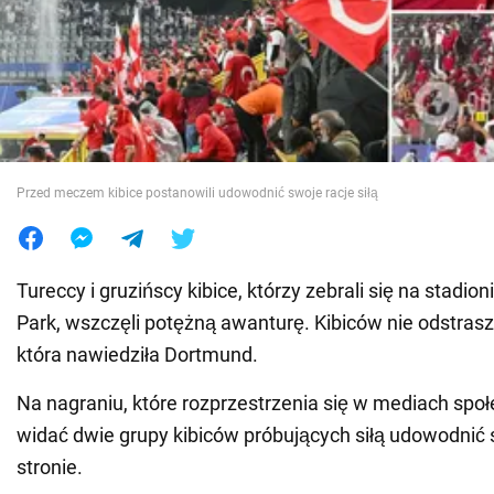
Wojna na Ukrainie
Świat
Jedzenie
Przed meczem kibice postanowili udowodnić swoje racje siłą
Tureccy i gruzińscy kibice, którzy zebrali się na stadion
Park, wszczęli potężną awanturę. Kibiców nie odstras
która nawiedziła Dortmund.
Na nagraniu, które rozprzestrzenia się w mediach spo
widać dwie grupy kibiców próbujących siłą udowodnić s
stronie.