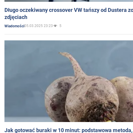
Długo oczekiwany crossover VW tańszy od Dustera zo
zdjęciach
05.03.2025 23:23
5
Wiadomości
Jak gotować buraki w 10 minut: podstawowa metoda, 