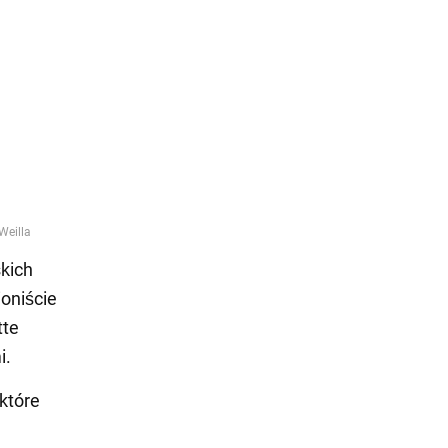
skich
oniście
tte
i.
 które