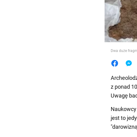
Jedzeni
Dwa duże fragm
Archeolodz
z ponad 10
Uwagę bada
Naukowcy z
jest to je
"darowizną