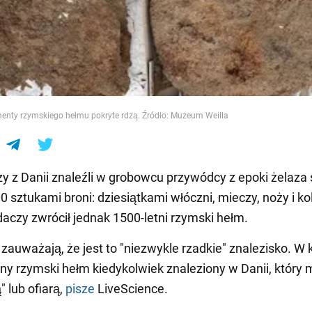
e
enty rzymskiego hełmu pokryte rdzą. Źródło: Muzeum Weilla
y z Danii znaleźli w grobowcu przywódcy z epoki żelaza 
0 sztukami broni: dziesiątkami włóczni, mieczy, noży i ko
czy zwrócił jednak 1500-letni rzymski hełm.
auważają, że jest to "niezwykle rzadkie" znalezisko. W
dyny rzymski hełm kiedykolwiek znaleziony w Danii, który 
" lub ofiarą,
pisze
LiveScience.