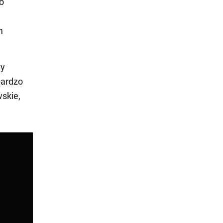
o
m
ty
bardzo
skie,