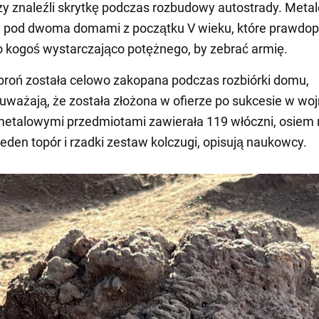
y znaleźli skrytkę podczas rozbudowy autostrady. Meta
ła pod dwoma domami z początku V wieku, które prawdo
o kogoś wystarczająco potężnego, by zebrać armię.
roń została celowo zakopana podczas rozbiórki domu,
ważają, że została złożona w ofierze po sukcesie w woj
metalowymi przedmiotami zawierała 119 włóczni, osiem 
 jeden topór i rzadki zestaw kolczugi, opisują naukowcy.