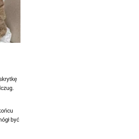
skrytkę
lczug.
 końcu
mógł być