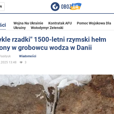
N
Wojna Na Ukrainie
Kontratak AFU
Pomoc Wojskowa Dla
ści
Ukrainy
Wołodymyr Zełenski
kle rzadki" 1500-letni rzymski hełm
iony w grobowcu wodza w Danii
ka
Vasilyuk
Wiadomości
.2025 13:48
3
eństwo
a Ukrainie