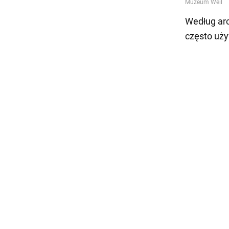
Według arc
często uż