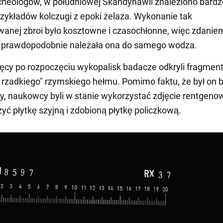
cheologów, w południowej Skandynawii znaleziono bardz
rzykładów kolczugi z epoki żelaza. Wykonanie tak
anej zbroi było kosztowne i czasochłonne, więc zdanie
 prawdopodobnie należała ona do samego wodza.
ięcy po rozpoczęciu wykopalisk badacze odkryli fragmen
 rzadkiego" rzymskiego hełmu. Pomimo faktu, że był on 
y, naukowcy byli w stanie wykorzystać zdjęcie rentgenow
yć płytkę szyjną i zdobioną płytkę policzkową.