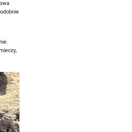
lowa
podobnie
nie.
mieczy,