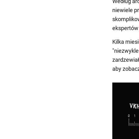
Według ar
niewiele p
skomplikow
ekspertów
Kilka mies
"niezwykle
zardzewiał
aby zobacz