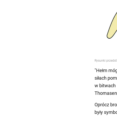
"Hełm mógł
siłach pom
w bitwach b
Thomasen, 
Oprócz bro
były symbo