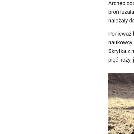
Archeolodz
broń leża
należały d
Ponieważ b
naukowcy u
Skrytka z 
pięć noży,