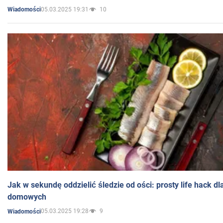
05.03.2025 19:31
10
Wiadomości
Jak w sekundę oddzielić śledzie od ości: prosty life hack d
domowych
05.03.2025 19:28
9
Wiadomości