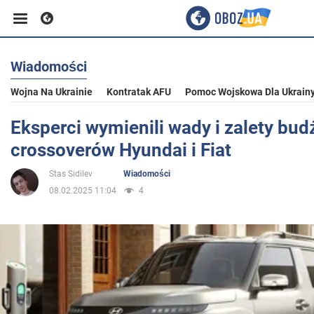
Wiadomości
Biznes
Wojna Na Ukrainie
Kontratak AFU
Pomoc Wojskowa Dla Ukrain
Sport
Eksperci wymienili wady i zalety bu
crossoverów Hyundai i Fiat
Rozrywka
Stas Sidilev
Wiadomości
08.02.2025 11:04
4
Życie
Polityka
Społeczeństwo