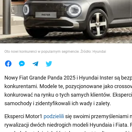
Wojna na Ukrainie
Świat
Jedzenie
Oto nowi konkurenci w popularnym segmencie. Źródło: Hyundai
Nowy Fiat Grande Panda 2025 i Hyundai Inster są bez
konkurentami. Modele te, pozycjonowane jako crossov
konkurować na rynku o tych samych klientów. Eksperci
samochody i zidentyfikowali ich wady i zalety.
Eksperci Motor1
podzielili
się swoimi przemyśleniami 
rywalizacji dwóch niedrogich modeli Hyundaia i Fiata.