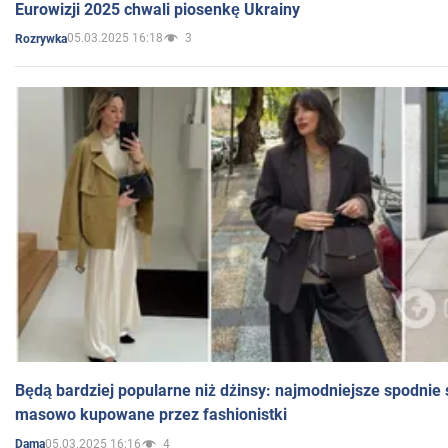
Eurowizji 2025 chwali piosenkę Ukrainy
05.03.2025 16:18
3
Rozrywka
Będą bardziej popularne niż dżinsy: najmodniejsze spodnie 
masowo kupowane przez fashionistki
05.03.2025 16:16
4
Dama