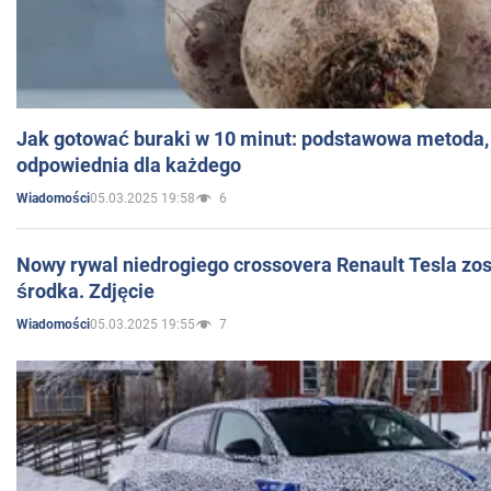
Jak gotować buraki w 10 minut: podstawowa metoda, 
odpowiednia dla każdego
05.03.2025 19:58
6
Wiadomości
Nowy rywal niedrogiego crossovera Renault Tesla zo
środka. Zdjęcie
05.03.2025 19:55
7
Wiadomości