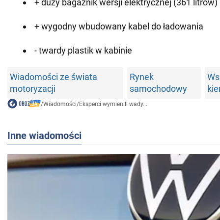
+ duży bagażnik wersji elektrycznej (361 litrów)
+ wygodny wbudowany kabel do ładowania
- twardy plastik w kabinie
Wiadomości ze świata
Rynek
Ws
motoryzacji
samochodowy
ki
/
Wiadomości
/
Eksperci wymienili wady...
Inne wiadomości