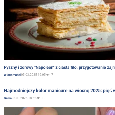
Pyszny i zdrowy "Napoleon" z ciasta filo: przygotowanie zaj
05.03.2025 19:05
7
Wiadomości
Najmodniejszy kolor manicure na wiosnę 2025: pięć
05.03.2025 18:52
10
Dama