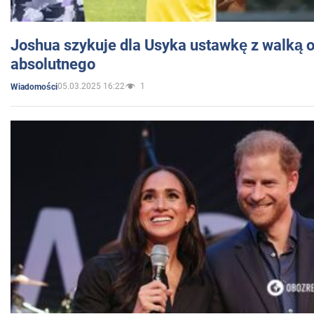
Joshua szykuje dla Usyka ustawkę z walką o 
absolutnego
05.03.2025 16:22
1
Wiadomości