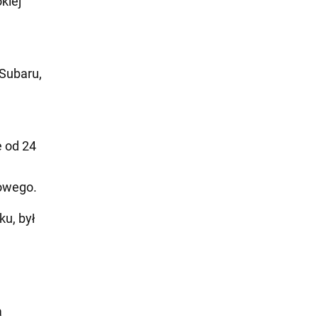
kiej
Subaru,
 od 24
owego.
u, był
a