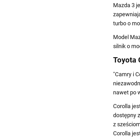
Mazda 3 je
zapewniają
turbo o m
Model Mazd
silnik o m
Toyota 
"Camry i C
niezawodno
nawet po w
Corolla je
dostępny z
z sześciom
Corolla je