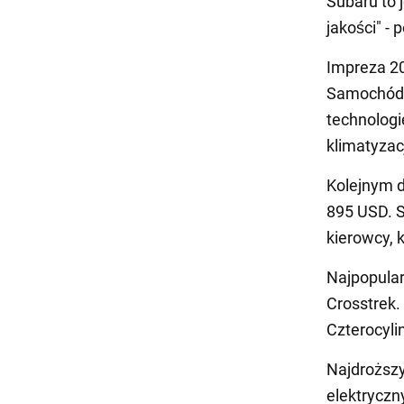
Subaru to 
jakości" -
Impreza 2
Samochód 
technolog
klimatyzac
Kolejnym 
895 USD. 
kierowcy,
Najpopular
Crosstrek.
Czterocyli
Najdroższy
elektryczn