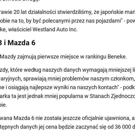
awie 20 lat działalności stwierdziliśmy, że japońskie mar
sobie na to, by być polecanymi przez nas pojazdami" - po
e, właściciel Westland Auto Inc.
 i Mazda 6
 Mazdy zajmują pierwsze miejsce w rankingu Beneke.
azdy, które według naszych danych wymagają mniejszej l
ryjnych, sprawiają mniej problemów naszym członkom, 
e i osiągają najlepsze wyniki na naszych kontach" - podkr
arka ta jest jednak mniej popularna w Stanach Zjednocz
pie.
wana Mazda 6 nie została jeszcze oficjalnie ujawniona, a
ępnych danych jej cena będzie zaczynać się od 36 000 