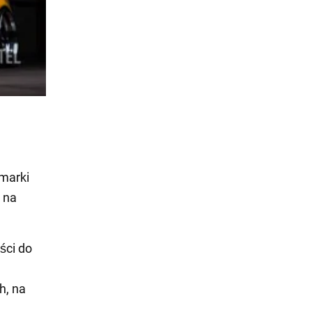
 marki
 na
ści do
h, na