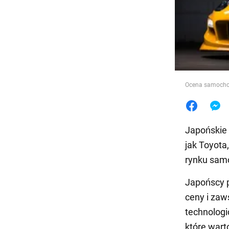
Jedzeni
Ocena samoch
Japońskie 
jak Toyota
rynku samo
Japońscy p
ceny i zaw
technologi
które wart