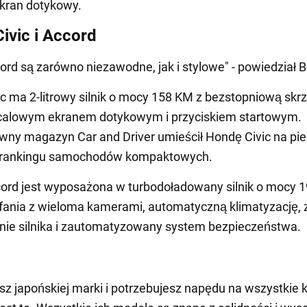
kran dotykowy.
ivic i Accord
ccord są zarówno niezawodne, jak i stylowe" - powiedział 
c ma 2-litrowy silnik o mocy 158 KM z bezstopniową skr
-calowym ekranem dotykowym i przyciskiem startowym.
wny magazyn Car and Driver umieścił Hondę Civic na p
 rankingu samochodów kompaktowych.
ord jest wyposażona w turbodoładowany silnik o mocy 
ania z wieloma kamerami, automatyczną klimatyzację, 
nie silnika i zautomatyzowany system bezpieczeństwa.
esz japońskiej marki i potrzebujesz napędu na wszystkie k