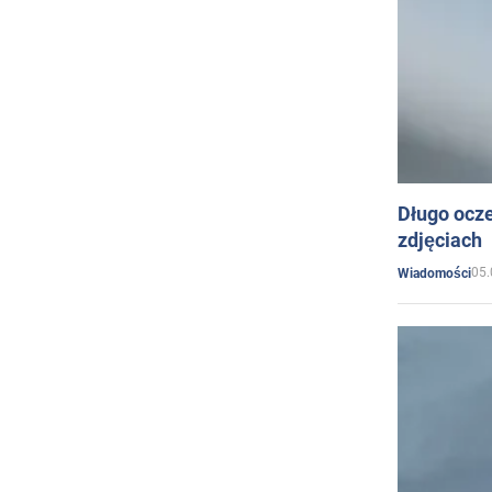
Długo ocz
zdjęciach
05.
Wiadomości