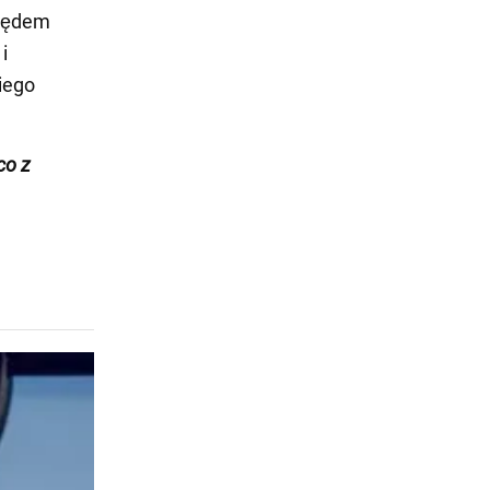
apędem
i
iego
co z