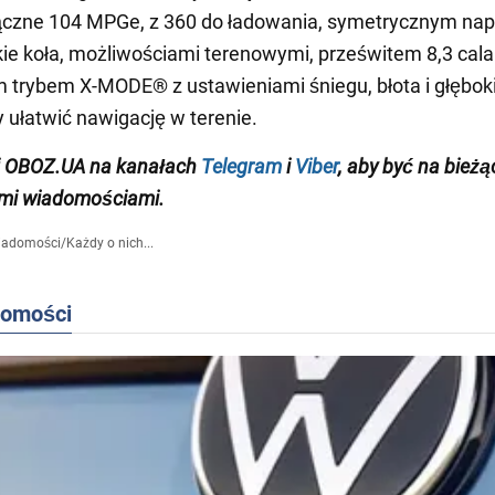
łączne 104 MPGe, z 360 do ładowania, symetrycznym n
ie koła, możliwościami terenowymi, prześwitem 8,3 cala 
trybem X-MODE® z ustawieniami śniegu, błota i głębok
y ułatwić nawigację w terenie.
j OBOZ.UA na
kanałach
Telegram
i
Viber
, aby być na bieżą
mi wiadomościami.
iadomości
/
Każdy o nich...
domości