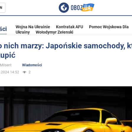
N
Wojna Na Ukrainie
Kontratak AFU
Pomoc Wojskowa Dla
ści
Ukrainy
Wołodymyr Zełenski
o nich marzy: Japońskie samochody, k
kupić
ka
 Milsent
Wiadomości
.2024 14:52
2
eństwo
a Ukrainie