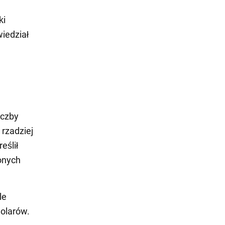
ki
wiedział
iczby
rzadziej
eślił
onych
le
dolarów.