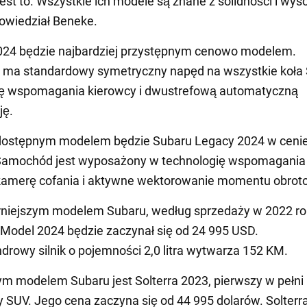
jest to. Wszystkie ich modele są znane z solidności i wyso
 powiedział Beneke.
024 będzie najbardziej przystępnym cenowo modelem.
ma standardowy symetryczny napęd na wszystkie koła 
ię wspomagania kierowcy i dwustrefową automatyczną
ję.
dostępnym modelem będzie Subaru Legacy 2024 w cenie
Samochód jest wyposażony w technologię wspomagania
 kamerę cofania i aktywne wektorowanie momentu obrot
niejszym modelem Subaru, według sprzedaży w 2022 rok
 Model 2024 będzie zaczynał się od 24 995 USD.
ndrowy silnik o pojemności 2,0 litra wytwarza 152 KM.
m modelem Subaru jest Solterra 2023, pierwszy w pełni
y SUV. Jego cena zaczyna się od 44 995 dolarów. Solterr