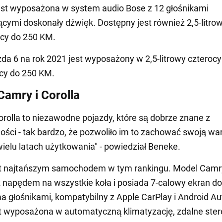
st wyposażona w system audio Bose z 12 głośnikami
cymi doskonały dźwięk. Dostępny jest również 2,5-litrowy
ocy do 250 KM.
a 6 na rok 2021 jest wyposażony w 2,5-litrowy czterocy
ocy do 250 KM.
Camry i Corolla
orolla to niezawodne pojazdy, które są dobrze znane z
ści - tak bardzo, że pozwoliło im to zachować swoją wa
ielu latach użytkowania" - powiedział Beneke.
st najtańszym samochodem w tym rankingu. Model Camry
 napędem na wszystkie koła i posiada 7-calowy ekran d
a głośnikami, kompatybilny z Apple CarPlay i Android Au
st wyposażona w automatyczną klimatyzację, zdalne ster