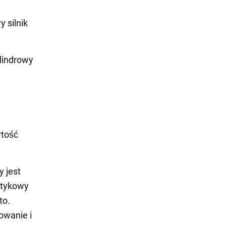
 silnik
lindrowy
rtość
 jest
otykowy
to.
owanie i