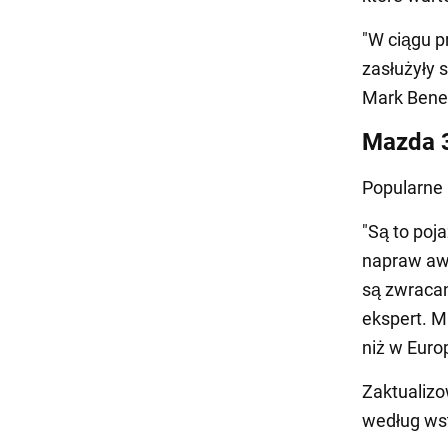
"W ciągu pr
zasłużyły 
Mark Benek
Mazda 3
Popularne
"Są to poj
napraw awa
są zwracan
ekspert. M
niż w Euro
Zaktualizo
według wst