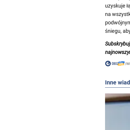
uzyskuje 
na wszystk
podwójnym 
śniegu, ab
Subskrybu
najnowszy
/
W
Inne wia