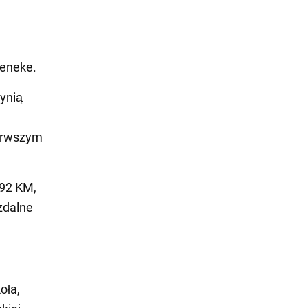
Beneke.
zynią
ierwszym
192 KM,
zdalne
oła,