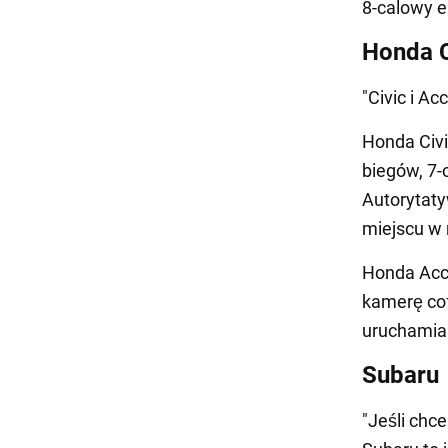
8-calowy e
Honda C
"Civic i A
Honda Civi
biegów, 7
Autorytaty
miejscu w
Honda Acc
kamerę cof
uruchamia
Subaru
"Jeśli chc