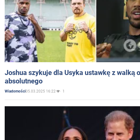
Joshua szykuje dla Usyka ustawkę z walką o 
absolutnego
05.03.2025 16:22
1
Wiadomości