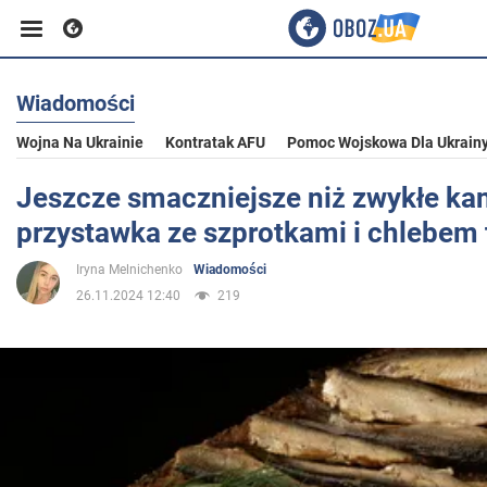
Wiadomości
Biznes
Wojna Na Ukrainie
Kontratak AFU
Pomoc Wojskowa Dla Ukrain
Sport
Jeszcze smaczniejsze niż zwykłe kan
przystawka ze szprotkami i chlebem
Rozrywka
Iryna Melnichenko
Wiadomości
26.11.2024 12:40
219
Życie
Polityka
Społeczeństwo