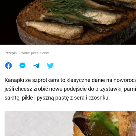
Wojna na Ukrainie
Świat
Jedzenie
Przepis. Źródło: pexels.com
Kanapki ze szprotkami to klasyczne danie na noworoc
jeśli chcesz zrobić nowe podejście do przystawki, pami
sałatę, pikle i pyszną pastę z sera i czosnku.