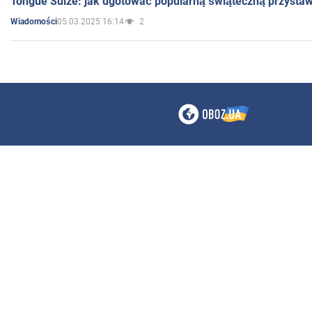
Tongue Sülze: jak ugotować popularną świąteczną przysta
05.03.2025 16:14
2
Wiadomości