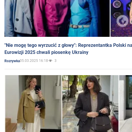
"Nie mogę tego wyrzucić z głowy": Reprezentantka Polski n
Eurowizji 2025 chwali piosenkę Ukrainy
05.03.2025 16:18
3
Rozrywka