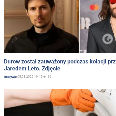
Durow został zauważony podczas kolacji prz
Jaredem Leto. Zdjęcie
05.03.2025 19:45
36
Rozrywka