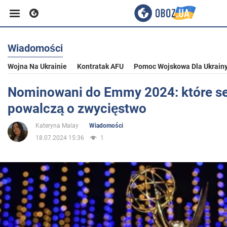
Wiadomości
Biznes
Wojna Na Ukrainie
Kontratak AFU
Pomoc Wojskowa Dla Ukrain
Sport
Nominowani do Emmy 2024: które se
powalczą o zwycięstwo
Rozrywka
Kateryna Malay
Wiadomości
18.07.2024 15:36
1
Życie
Polityka
Społeczeństwo