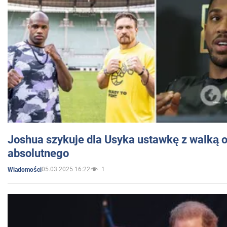
Joshua szykuje dla Usyka ustawkę z walką o 
absolutnego
05.03.2025 16:22
1
Wiadomości