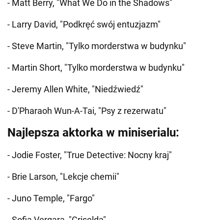
- Matt Berry, "What We Do in the Shadows"
- Larry David, "Podkręć swój entuzjazm"
- Steve Martin, "Tylko morderstwa w budynku"
- Martin Short, "Tylko morderstwa w budynku"
- Jeremy Allen White, "Niedźwiedź"
- D'Pharaoh Wun-A-Tai, "Psy z rezerwatu"
Najlepsza aktorka w miniserialu:
- Jodie Foster, "True Detective: Nocny kraj"
- Brie Larson, "Lekcje chemii"
- Juno Temple, "Fargo"
- Sofia Vergara, "Griselda"