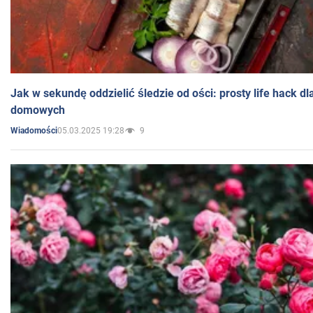
Jak w sekundę oddzielić śledzie od ości: prosty life hack d
domowych
05.03.2025 19:28
9
Wiadomości