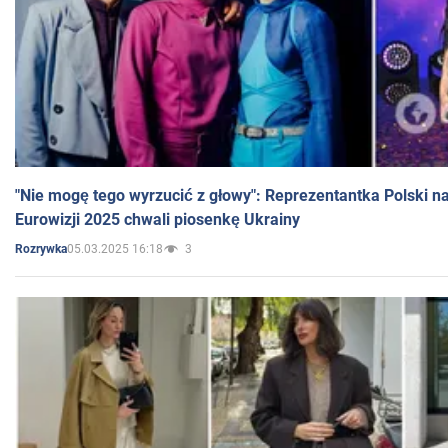
"Nie mogę tego wyrzucić z głowy": Reprezentantka Polski n
Eurowizji 2025 chwali piosenkę Ukrainy
05.03.2025 16:18
3
Rozrywka