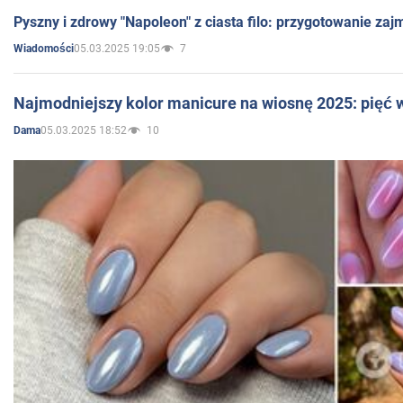
Pyszny i zdrowy "Napoleon" z ciasta filo: przygotowanie zaj
05.03.2025 19:05
7
Wiadomości
Najmodniejszy kolor manicure na wiosnę 2025: pięć
05.03.2025 18:52
10
Dama