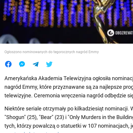
Wojna na Ukrainie
Świat
Jedzenie
Ogłoszono nominowanych do tegorocznych nagród Emmy
Amerykańska Akademia Telewizyjna ogłosiła nominacje
nagród Emmy, które przyznawane są za najlepsze prog
telewizyjne. Ceremonia wręczenia nagród odbędzie si
Niektóre seriale otrzymały po kilkadziesiąt nominacji. 
"Shogun" (25), "Bear" (23) i "Only Murders in the Building
tych, którzy powalczą o statuetki w 107 nominacjach, j