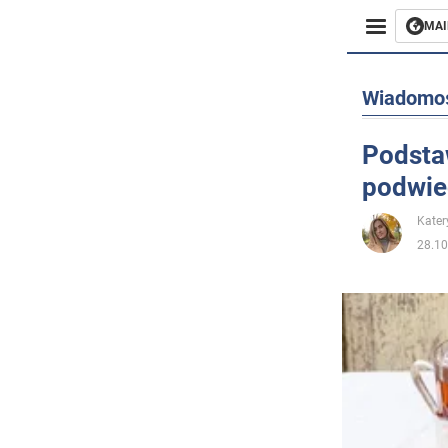
MAI
Biznes
Wiadomo
Sport
Podsta
podwiec
Rozryw
Kater
Życie
28.10
Polityka
Społecz
Wojna n
Świat