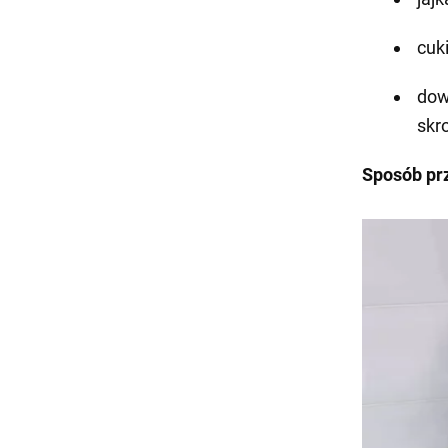
cuk
dow
skr
Sposób pr