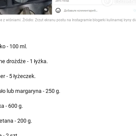
ko - 100 ml.
he drożdże - 1 łyżka.
er - 5 łyżeczek.
ło lub margaryna - 250 g.
a - 600 g.
etana - 200 g.
a - 2 szt.