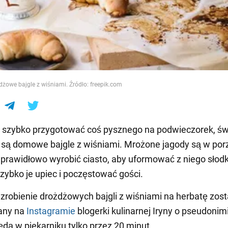
e
dżowe bajgle z wiśniami. Źródło: freepik.com
a szybko przygotować coś pysznego na podwieczorek, ś
są domowe bajgle z wiśniami. Mrożone jagody są w por
prawidłowo wyrobić ciasto, aby uformować z niego słodk
szybko je upiec i poczęstować gości.
zrobienie drożdżowych bajgli z wiśniami na herbatę zost
any na
Instagramie
blogerki kulinarnej Iryny o pseudonimi
ędą w piekarniku tylko przez 20 minut.