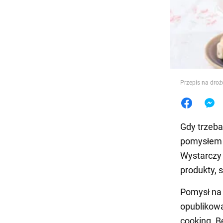
Jedzeni
Przepis na droż
Gdy trzeb
pomysłem 
Wystarczy 
produkty, 
Pomysł na 
opublikow
cooking. B