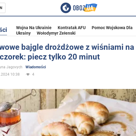
N
Wojna Na Ukrainie
Kontratak AFU
Pomoc Wojskowa Dla
ści
Ukrainy
Wołodymyr Zełenski
wowe bajgle drożdżowe z wiśniami na
zorek: piecz tylko 20 minut
ka
yna Jagovych
Wiadomości
.2024 10:38
4
eństwo
a Ukrainie