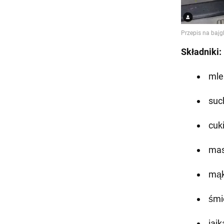
Składniki:
mle
suc
cuki
mas
mąk
śmi
jajk