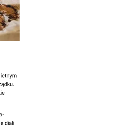
wietnym
ządku.
ie
ał
e diali