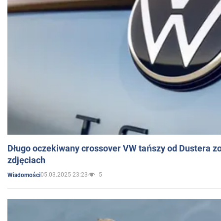
Długo oczekiwany crossover VW tańszy od Dustera zo
zdjęciach
05.03.2025 23:23
5
Wiadomości