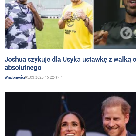
Joshua szykuje dla Usyka ustawkę z walką o 
absolutnego
05.03.2025 16:22
1
Wiadomości