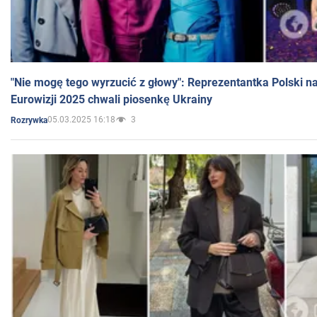
"Nie mogę tego wyrzucić z głowy": Reprezentantka Polski n
Eurowizji 2025 chwali piosenkę Ukrainy
05.03.2025 16:18
3
Rozrywka