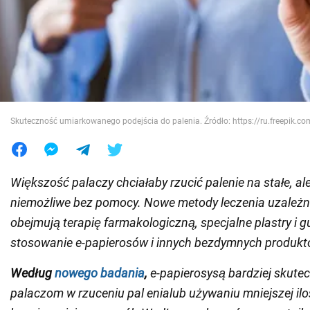
Wojna na Ukrainie
Świat
Jedzenie
Skuteczność umiarkowanego podejścia do palenia. Źródło: https://ru.freepik.co
Większość palaczy chciałaby rzucić palenie na stałe, ale
niemożliwe bez pomocy. Nowe metody leczenia uzależni
obejmują terapię farmakologiczną, specjalne plastry i g
stosowanie e-papierosów i innych bezdymnych produkt
Według
nowego badania
,
e-papierosy
są bardziej skut
palaczom w rzuceniu pal
enia
lub używaniu mniejszej ilo