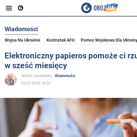
Wiadomości
Biznes
Wojna Na Ukrainie
Kontratak AFU
Pomoc Wojskowa Dla Ukrain
Sport
Elektroniczny papieros pomoże ci rz
w sześć miesięcy
Rozrywka
Wiktor Litwinienko
Wiadomości
20.02.2024 18:39
Życie
Polityka
Społeczeństwo