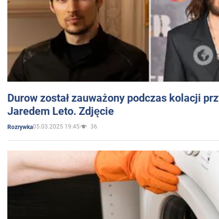
Durow został zauważony podczas kolacji prz
Jaredem Leto. Zdjęcie
05.03.2025 19:45
36
Rozrywka