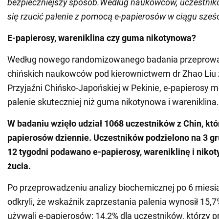
bezpieczniejszy
sposób.
Według naukowców, uczestnik
się rzucić palenie z pomocą e-papierosów w ciągu sześc
E-papierosy, wareniklina czy guma nikotynowa?
Według nowego randomizowanego badania przeprow
chińskich naukowców pod kierownictwem dr Zhao Liu 
Przyjaźni Chińsko-Japońskiej w Pekinie, e-papierosy 
palenie skuteczniej niż guma nikotynowa i wareniklina.
W badaniu wzięło udział 1068 uczestników z Chin, któr
papierosów dziennie. Uczestników podzielono na 3 gr
12 tygodni podawano e-papierosy, wareniklinę i nik
żucia.
Po przeprowadzeniu analizy biochemicznej po 6 mies
odkryli, że wskaźnik zaprzestania palenia wynosił 15,7%
używali e-papierosów; 14,2% dla uczestników, którzy 