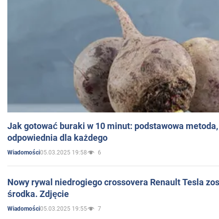
Jak gotować buraki w 10 minut: podstawowa metoda, 
odpowiednia dla każdego
05.03.2025 19:58
6
Wiadomości
Nowy rywal niedrogiego crossovera Renault Tesla zo
środka. Zdjęcie
05.03.2025 19:55
7
Wiadomości