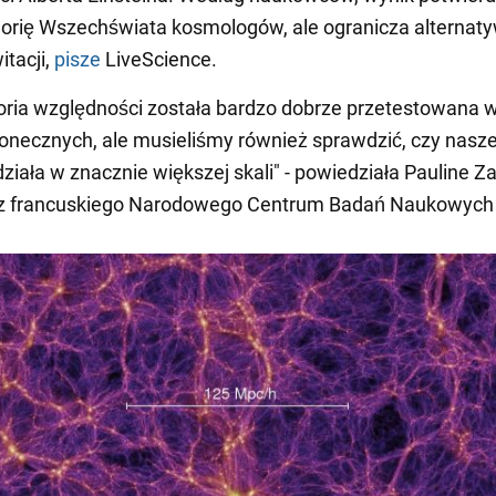
orię Wszechświata kosmologów, ale ogranicza alternat
itacji,
pisze
LiveScience.
oria względności została bardzo dobrze przetestowana w
onecznych, ale musieliśmy również sprawdzić, czy nasz
działa w znacznie większej skali" - powiedziała Pauline Za
z francuskiego Narodowego Centrum Badań Naukowych