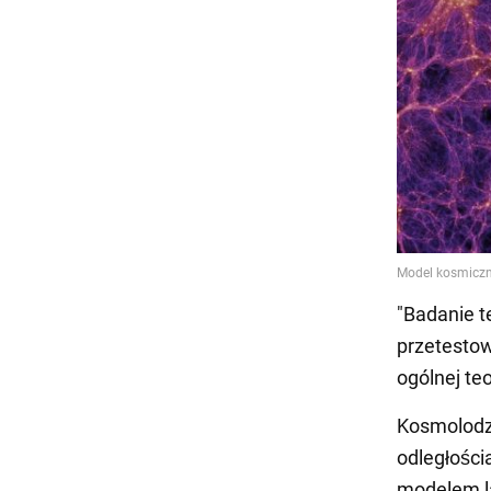
"Badanie 
przetestow
ogólnej te
Kosmolodz
odległości
modelem la