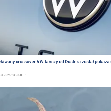
ekiwany crossover VW tańszy od Dustera został pokaza
03.2025 23:23
5