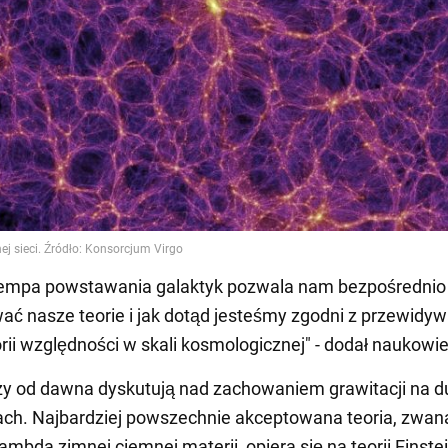
tempa powstawania galaktyk pozwala nam bezpośrednio
ać nasze teorie i jak dotąd jesteśmy zgodni z przewidy
orii względności w skali kosmologicznej" - dodał naukowie
y od dawna dyskutują nad zachowaniem grawitacji na d
ach. Najbardziej powszechnie akceptowana teoria, zwan
mbda zimnej ciemnej materii, opiera się na teorii Einste