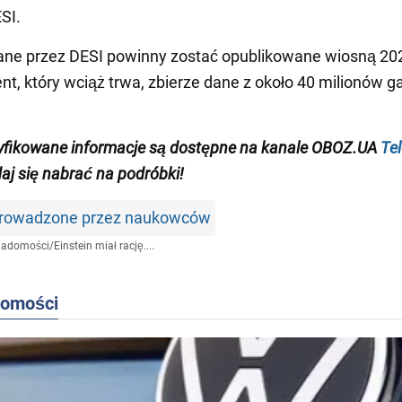
SI.
ne przez DESI powinny zostać opublikowane wiosną 202
t, który wciąż trwa, zbierze dane z około 40 milionów ga
yfikowane informacje są dostępne
na kanale
OBOZ.UA
Te
daj się nabrać na podróbki!
prowadzone przez naukowców
iadomości
/
Einstein miał rację....
domości