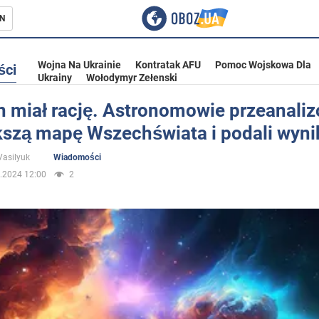
N
Wojna Na Ukrainie
Kontratak AFU
Pomoc Wojskowa Dla
ści
Ukrainy
Wołodymyr Zełenski
n miał rację. Astronomowie przeanaliz
kszą mapę Wszechświata i podali wyni
ka
Vasilyuk
Wiadomości
.2024 12:00
2
eństwo
a Ukrainie