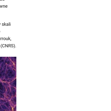
ywne
 skali
e
rrouk,
 (CNRS).