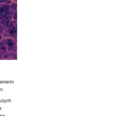
waniami
c.
użych
a
ina,