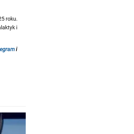
5 roku.
laktyk i
legram
i