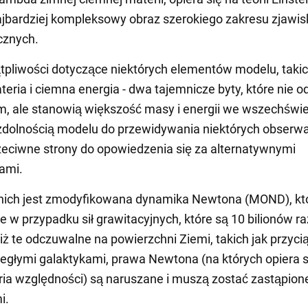
ajbardziej kompleksowy obraz szerokiego zakresu zjawis
cznych.
pliwości dotyczące niektórych elementów modelu, takic
eria i ciemna energia - dwa tajemnicze byty, które nie o
m, ale stanowią większość masy i energii we wszechświe
zdolnością modelu do przewidywania niektórych obserwac
rzeciwne strony do opowiedzenia się za alternatywnymi
ami.
nich jest zmodyfikowana dynamika Newtona (MOND), kt
że w przypadku sił grawitacyjnych, które są 10 bilionów r
iż te odczuwalne na powierzchni Ziemi, takich jak przyci
egłymi galaktykami, prawa Newtona (na których opiera s
ria względności) są naruszane i muszą zostać zastąpion
i.