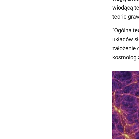
wiodącą te
teorie graw
"Ogólna te
układów sł
założenie 
kosmolog 