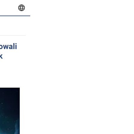
owali
k