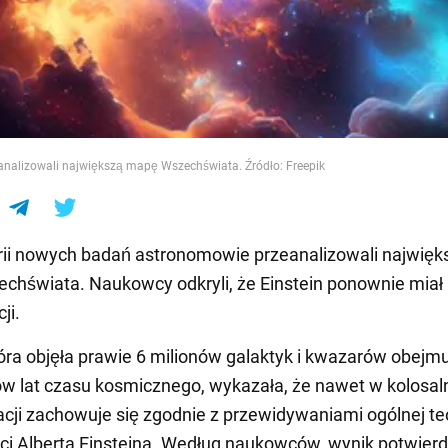
e
nalizowali największą mapę Wszechświata. Źródło: Freepik
ii nowych badań astronomowie przeanalizowali najwięk
hświata. Naukowcy odkryli, że Einstein ponownie miał 
ji.
tóra objęła prawie 6 milionów galaktyk i kwazarów obejm
ów lat czasu kosmicznego, wykazała, że nawet w kolosaln
tacji zachowuje się zgodnie z przewidywaniami ogólnej teo
i Alberta Einsteina. Według naukowców, wynik potwier