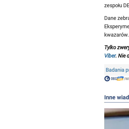
zespołu DE
Dane zebra
Eksperymen
kwazarów.
Tylko zwer
Viber
. Nie 
Badania 
/
W
Inne wia