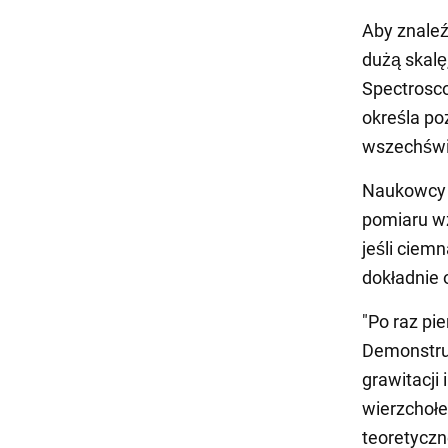
Aby znaleź
dużą skalę
Spectrosco
określa po
wszechświa
Naukowcy p
pomiaru wz
jeśli ciem
dokładnie 
"Po raz pi
Demonstru
grawitacji 
wierzchołe
teoretyczne