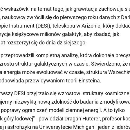
ć wskazówki na temat tego, jak grawitacja zachowuje si
, naukowcy zwrócili się do pierwszego roku danych z Dar
pic Instrument (DESI), teleskopu w Arizonie, który dokła
zycje księżycowe milionów galaktyk, aby zbadać, jak
t rozszerzył się do dnia dzisiejszego.
rzeprowadzili kompletną analizę, która dokonała precy
rostu struktur galaktycznych w czasie. Stwierdzono, że
na energia może ewoluować w czasie, struktura Wszechś
odpowiada przewidywaniom teorii Einsteina.
erwszy DESI przyjrzało się wzrostowi struktury kosmicznej
jemy niezwykłą nową zdolność do badania zmodyfikow
i poprawy ograniczeń modeli ciemnej energii. A to tylko
k góry lodowej" - powiedział Dragan Huterer, profesor ko
j i astrofizyki na Uniwersytecie Michigan i jeden z lider