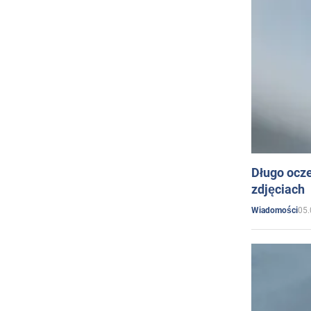
Długo ocz
zdjęciach
05.
Wiadomości