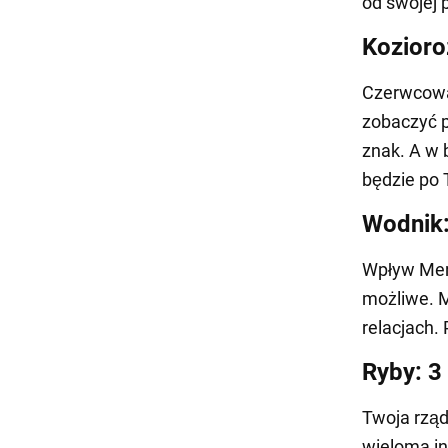
od swojej 
Kozioro
Czerwcowa 
zobaczyć p
znak. A w 
będzie po 
Wodnik:
Wpływ Merk
możliwe. M
relacjach.
Ryby: 3
Twoja rząd
wieloma in