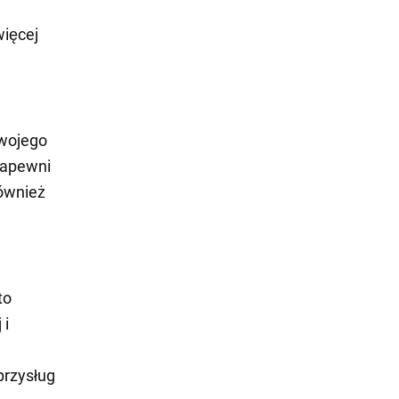
więcej
twojego
 zapewni
również
to
 i
przysług