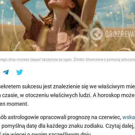
e
órego dnia możesz złapać szczęście za ogon. Źródło: Stworzone z pomocą sztucznej 
ekretem sukcesu jest znalezienie się we właściwym mie
czasie, w otoczeniu właściwych ludzi. A horoskop moż
ten moment.
ób astrologowie opracowali prognozę na czerwiec,
wska
j pomyślną datę dla każdego znaku zodiaku. Czytaj dalej,
 się więcej o swoim szczęśliwym dniu.