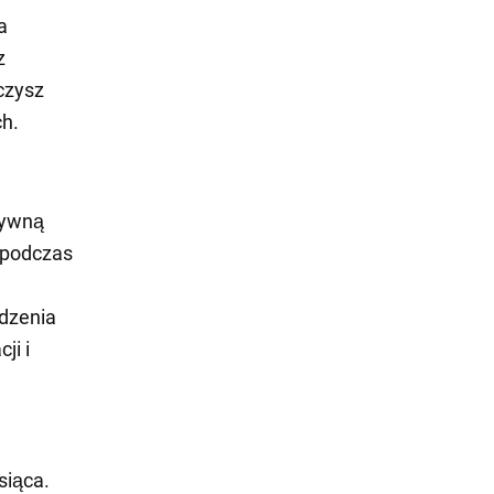
a
z
czysz
ch.
tywną
 podczas
odzenia
ji i
siąca.