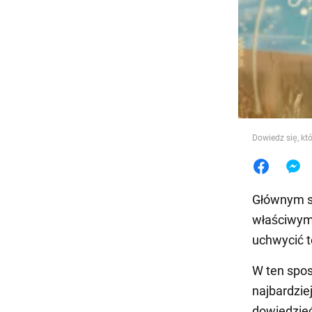
Jedzeni
Dowiedz się, kt
Głównym s
właściwym 
uchwycić 
W ten spos
najbardzie
dowiedzieć