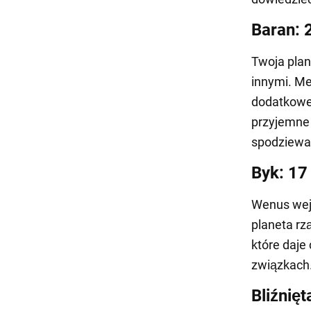
Baran: 
Twoja plan
innymi. Me
dodatkowe
przyjemne
spodziewać
Byk: 17
Wenus wejd
planeta rz
które daje
związkach
Bliźnię