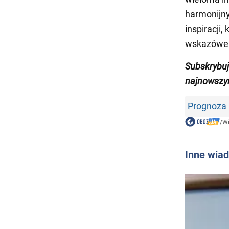
harmonijny
inspiracji,
wskazówek
Subskrybu
najnowszy
Prognoza 
/
W
Inne wia