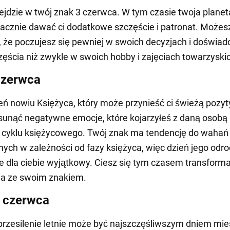
jdzie w twój znak 3 czerwca. W tym czasie twoja planet
acznie dawać ci dodatkowe szczęście i patronat. Możes
 że poczujesz się pewniej w swoich decyzjach i doświad
zęścia niż zwykle w swoich hobby i zajęciach towarzyski
czerwca
ień nowiu Księżyca, który może przynieść ci świeżą pozy
usunąć negatywne emocje, które kojarzyłeś z daną osobą
 cyklu księżycowego. Twój znak ma tendencję do wahań
ych w zależności od fazy księżyca, więc dzień jego odr
e dla ciebie wyjątkowy. Ciesz się tym czasem transformac
a ze swoim znakiem.
 czerwca
 przesilenie letnie może być najszczęśliwszym dniem mie