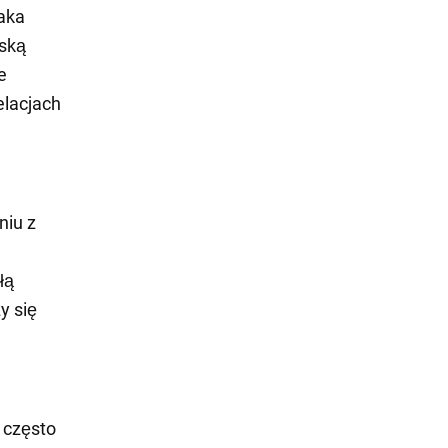
Raka
oską
e
elacjach
niu z
łą
y się
 często