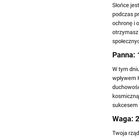
Słońce jes
podczas pr
ochronę i
otrzymasz 
społecznyc
Panna: 
W tym dniu
wpływem Ks
duchowości
kosmiczną 
sukcesem 
Waga: 
Twoja rząd