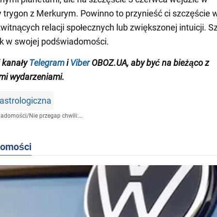
 trygon z Merkurym. Powinno to przynieść ci szczęście 
 kwitnących relacji społecznych lub zwiększonej intuicji. S
 w swojej podświadomości.
j
kanały
Telegram
i
Viber
OBOZ.
UA,
aby być na bieżąco z
mi wydarzeniami
.
astrologiczna
iadomości
/
Nie przegap chwili:...
domości