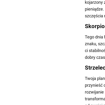
kojarzony 
pieniądze.
szczęścia 
Skorpio
Tego dnia 
znaku, szc
ci stabiln
dobry czas
Strzele
Twoja plan
przynieść 
rozwijanie
transforma