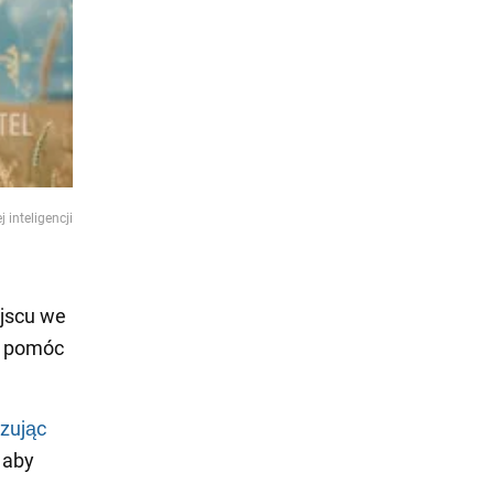
inteligencji
jscu we
e pomóc
zując
 aby