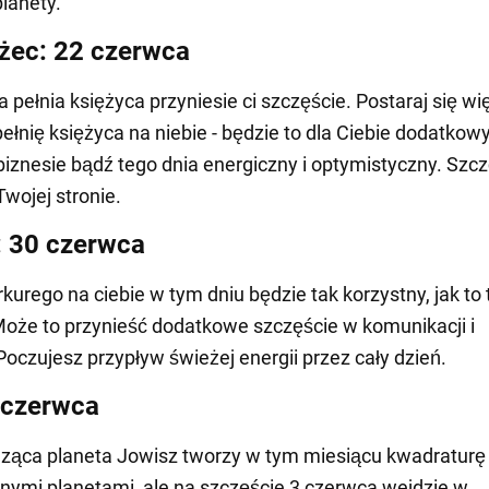
planety.
żec: 22 czerwca
pełnia księżyca przyniesie ci szczęście. Postaraj się wi
ełnię księżyca na niebie - będzie to dla Ciebie dodatkow
biznesie bądź tego dnia energiczny i optymistyczny. Szc
Twojej stronie.
 30 czerwca
urego na ciebie w tym dniu będzie tak korzystny, jak to 
oże to przynieść dodatkowe szczęście w komunikacji i
 Poczujesz przypływ świeżej energii przez cały dzień.
 czerwca
ząca planeta Jowisz tworzy w tym miesiącu kwadraturę
nymi planetami, ale na szczęście 3 czerwca wejdzie w