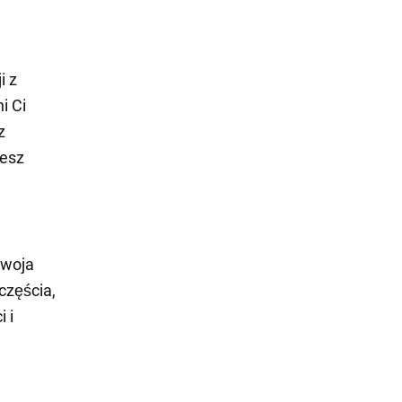
i z
i Ci
z
żesz
twoja
częścia,
 i