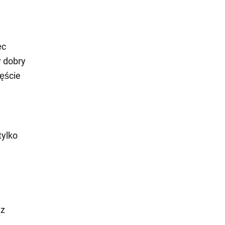
ęc
y dobry
zęście
tylko
 z