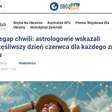
N
Wojna Na Ukrainie
Kontratak AFU
Pomoc Wojskowa Dla
ści
Ukrainy
Wołodymyr Zełenski
egap chwili: astrologowie wskazali
zęśliwszy dzień czerwca dla każdego 
ka
u
oOboz
Wiadomości
.2024 17:42
eństwo
a Ukrainie