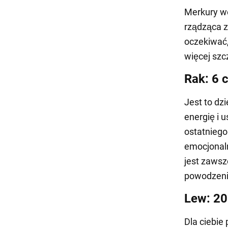
Merkury we
rządząca z
oczekiwać,
więcej szc
Rak: 6 
Jest to dz
energię i 
ostatniego
emocjonaln
jest zawsz
powodzeni
Lew: 20
Dla ciebie