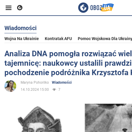
Wiadomości
Biznes
Wojna Na Ukrainie
Kontratak AFU
Pomoc Wojskowa Dla Ukrain
Sport
Analiza DNA pomogła rozwiązać wie
tajemnicę: naukowcy ustalili prawdz
Rozrywka
pochodzenie podróżnika Krzysztofa
Maryna Pohorilko
Wiadomości
Życie
14.10.2024 15:00
7
Polityka
Społeczeństwo