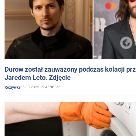
Durow został zauważony podczas kolacji prz
Jaredem Leto. Zdjęcie
05.03.2025 19:45
36
Rozrywka