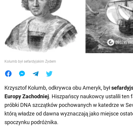
Wojna na Ukrainie
Świat
Jedzenie
Kolumb był sefardyjskim Żydem
Krzysztof Kolumb, odkrywca obu Ameryk, był
sefardyj
Europy Zachodniej
. Hiszpańscy naukowcy ustalili ten f
próbki DNA szczątków pochowanych w katedrze w Sewil
którą władze od dawna wyznaczają jako miejsce osta
spoczynku podróżnika.