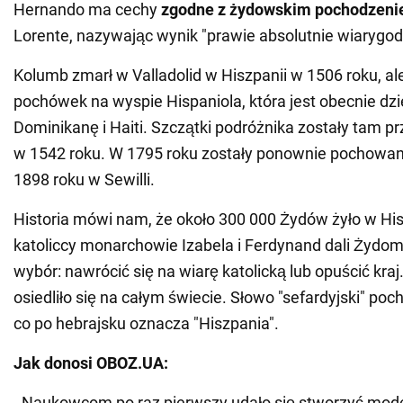
Hernando ma cechy
zgodne z żydowskim pochodzen
Lorente, nazywając wynik "prawie absolutnie wiarygo
Kolumb zmarł w Valladolid w Hiszpanii w 1506 roku, ale
pochówek na wyspie Hispaniola, która jest obecnie dzi
Dominikanę i Haiti. Szczątki podróżnika zostały tam 
w 1542 roku. W 1795 roku zostały ponownie pochowan
1898 roku w Sewilli.
Historia mówi nam, że około 300 000 Żydów żyło w His
katoliccy monarchowie Izabela i Ferdynand dali Żyd
wybór: nawrócić się na wiarę katolicką lub opuścić kraj.
osiedliło się na całym świecie. Słowo "sefardyjski" poch
co po hebrajsku oznacza "Hiszpania".
Jak donosi OBOZ.UA:
- Naukowcom po raz pierwszy udało się stworzyć model