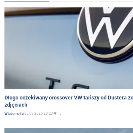
Długo oczekiwany crossover VW tańszy od Dustera zo
zdjęciach
05.03.2025 23:23
5
Wiadomości