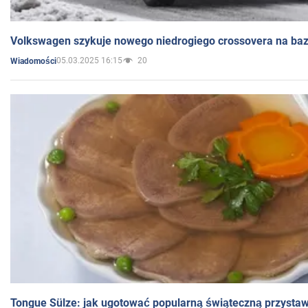
Volkswagen szykuje nowego niedrogiego crossovera na bazi
05.03.2025 16:15
20
Wiadomości
Tongue Sülze: jak ugotować popularną świąteczną przysta