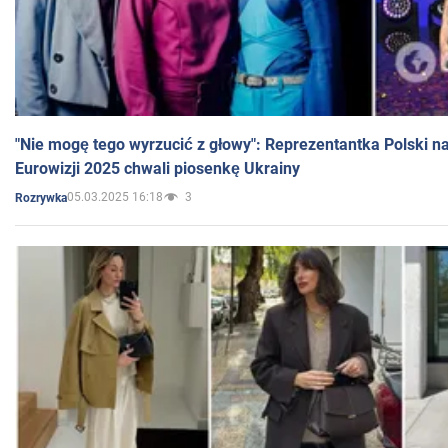
"Nie mogę tego wyrzucić z głowy": Reprezentantka Polski n
Eurowizji 2025 chwali piosenkę Ukrainy
05.03.2025 16:18
3
Rozrywka