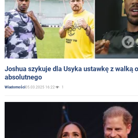
Joshua szykuje dla Usyka ustawkę z walką o 
absolutnego
05.03.2025 16:22
1
Wiadomości