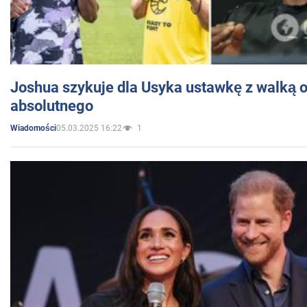
Joshua szykuje dla Usyka ustawkę z walką o 
absolutnego
05.03.2025 16:22
1
Wiadomości