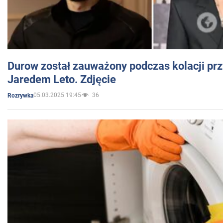
Durow został zauważony podczas kolacji prz
Jaredem Leto. Zdjęcie
05.03.2025 19:45
36
Rozrywka