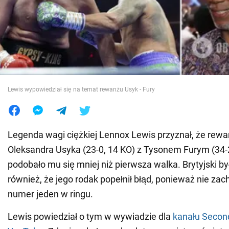
Wojna na Ukrainie
Świat
Jedzenie
Lewis wypowiedział się na temat rewanżu Usyk - Fury
Legenda wagi ciężkiej Lennox Lewis przyznał, że rew
Oleksandra Usyka (23-0, 14 KO) z Tysonem Furym (34-2
podobało mu się mniej niż pierwsza walka. Brytyjski b
również, że jego rodak popełnił błąd, ponieważ nie zac
numer jeden w ringu.
Lewis powiedział o tym w wywiadzie dla
kanału Secon