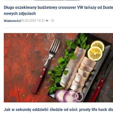
Długo oczekiwany budżetowy crossover VW tańszy od Dust
nowych zdjęciach
05.03.2025 19:31
10
Wiadomości
Jak w sekundę oddzielić śledzie od ości: prosty life hack d