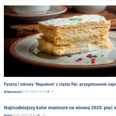
Pyszny i zdrowy "Napoleon" z ciasta filo: przygotowanie zaj
05.03.2025 19:05
7
Wiadomości
Najmodniejszy kolor manicure na wiosnę 2025: pięć
05.03.2025 18:52
10
Dama