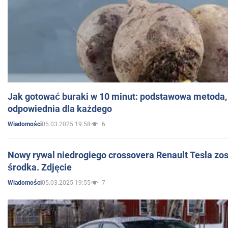
Jak gotować buraki w 10 minut: podstawowa metoda, 
odpowiednia dla każdego
05.03.2025 19:58
6
Wiadomości
Nowy rywal niedrogiego crossovera Renault Tesla zo
środka. Zdjęcie
05.03.2025 19:55
7
Wiadomości