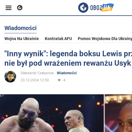
Wiadomości
Biznes
Wojna Na Ukrainie
Kontratak AFU
Pomoc Wojskowa Dla Ukrain
Sport
"Inny wynik": legenda boksu Lewis pr
nie był pod wrażeniem rewanżu Usyk 
Rozrywka
Oleksandr Czekanow
Wiadomości
23.12.2024 12:50
4
Życie
Polityka
Społeczeństwo