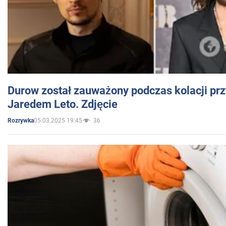
Durow został zauważony podczas kolacji prz
Jaredem Leto. Zdjęcie
05.03.2025 19:45
36
Rozrywka