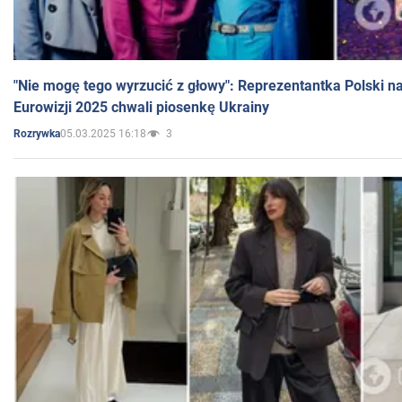
"Nie mogę tego wyrzucić z głowy": Reprezentantka Polski n
Eurowizji 2025 chwali piosenkę Ukrainy
05.03.2025 16:18
3
Rozrywka