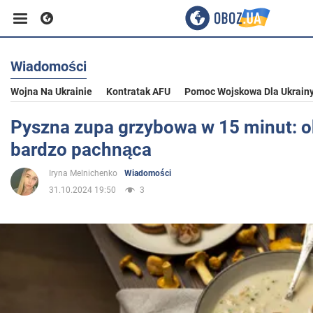
Wiadomości
Biznes
Wojna Na Ukrainie
Kontratak AFU
Pomoc Wojskowa Dla Ukrain
Sport
Pyszna zupa grzybowa w 15 minut: o
bardzo pachnąca
Rozrywka
Iryna Melnichenko
Wiadomości
31.10.2024 19:50
3
Życie
Polityka
Społeczeństwo