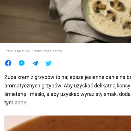
Wojna na Ukrainie
Świat
Jedzenie
Przepis na zupę. Źródło: freepik.com
Zupa krem z grzybów to najlepsze jesienne danie na b
aromatycznych grzybów. Aby uzyskać delikatną konsys
śmietanę i masło, a aby uzyskać wyrazisty smak, dodaj
tymianek.