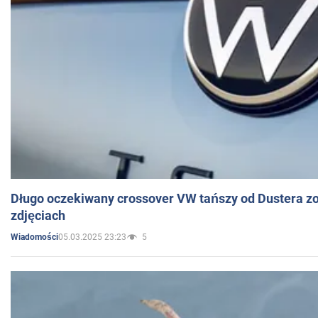
Długo oczekiwany crossover VW tańszy od Dustera zo
zdjęciach
05.03.2025 23:23
5
Wiadomości