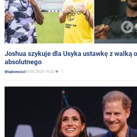
Joshua szykuje dla Usyka ustawkę z walką o 
absolutnego
05.03.2025 16:22
1
Wiadomości