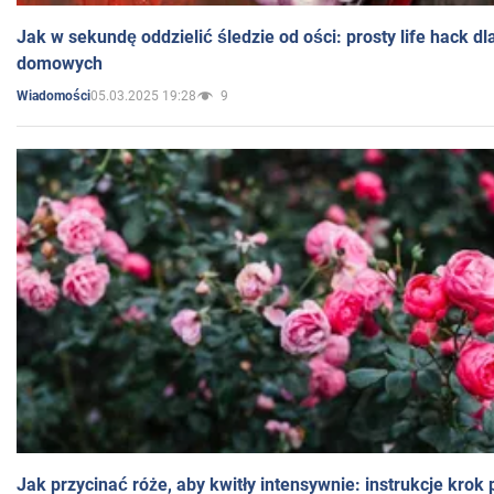
Jak w sekundę oddzielić śledzie od ości: prosty life hack d
domowych
05.03.2025 19:28
9
Wiadomości
Jak przycinać róże, aby kwitły intensywnie: instrukcje krok