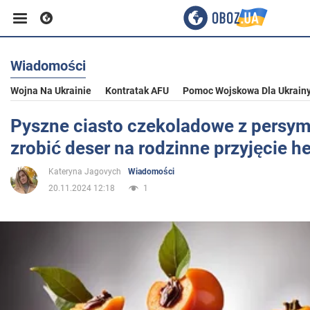
Wiadomości
Biznes
Wojna Na Ukrainie
Kontratak AFU
Pomoc Wojskowa Dla Ukrain
Sport
Pyszne ciasto czekoladowe z persym
zrobić deser na rodzinne przyjęcie h
Rozrywka
Kateryna Jagovych
Wiadomości
20.11.2024 12:18
1
Życie
Polityka
Społeczeństwo