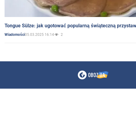
Tongue Sülze: jak ugotować popularną świąteczną przysta
05.03.2025 16:14
2
Wiadomości