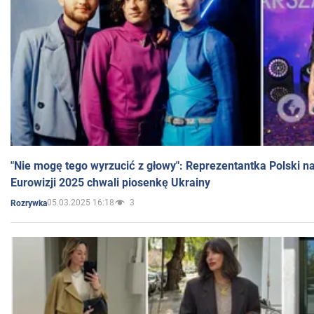
"Nie mogę tego wyrzucić z głowy": Reprezentantka Polski n
Eurowizji 2025 chwali piosenkę Ukrainy
05.03.2025 16:18
3
Rozrywka