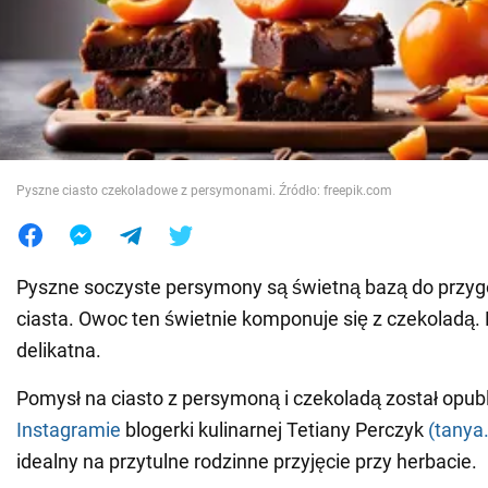
Wojna na Ukrainie
Świat
Jedzenie
Pyszne ciasto czekoladowe z persymonami. Źródło: freepik.com
Pyszne soczyste persymony są świetną bazą do przyg
ciasta. Owoc ten świetnie komponuje się z czekoladą.
delikatna.
Pomysł na ciasto z persymoną i czekoladą został opu
Instagramie
blogerki kulinarnej Tetiany Perczyk
(tanya
idealny na przytulne rodzinne przyjęcie przy herbacie.