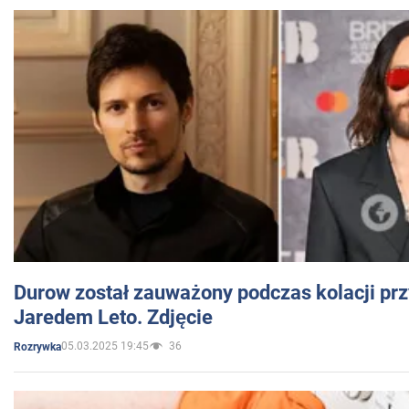
Durow został zauważony podczas kolacji prz
Jaredem Leto. Zdjęcie
05.03.2025 19:45
36
Rozrywka