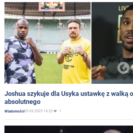
Joshua szykuje dla Usyka ustawkę z walką o 
absolutnego
05.03.2025 16:22
1
Wiadomości