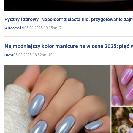
Pyszny i zdrowy "Napoleon" z ciasta filo: przygotowanie zaj
05.03.2025 19:05
7
Wiadomości
Najmodniejszy kolor manicure na wiosnę 2025: pięć
05.03.2025 18:52
10
Dama