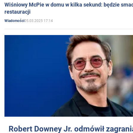
Wiśniowy McPie w domu w kilka sekund: będzie smac
restauracji
05.03.2025 17:14
Wiadomości
Robert Downey Jr. odmówił zagrani