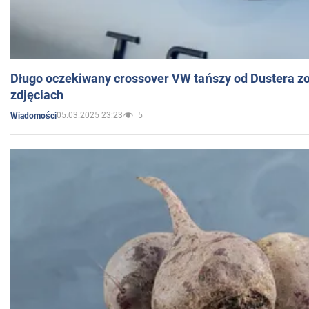
Długo oczekiwany crossover VW tańszy od Dustera zo
zdjęciach
05.03.2025 23:23
5
Wiadomości