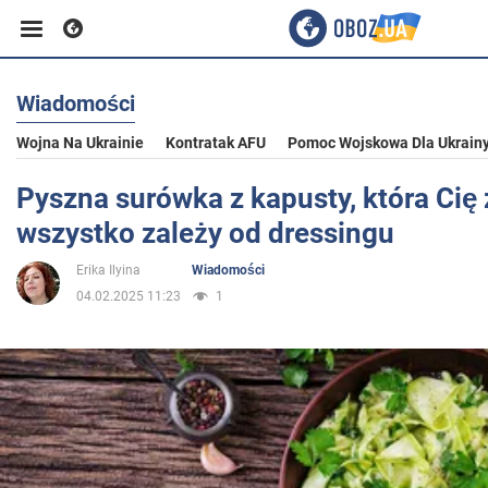
Wiadomości
Biznes
Wojna Na Ukrainie
Kontratak AFU
Pomoc Wojskowa Dla Ukrain
Sport
Pyszna surówka z kapusty, która Cię
wszystko zależy od dressingu
Rozrywka
Erika Ilyina
Wiadomości
04.02.2025 11:23
1
Życie
Polityka
Społeczeństwo