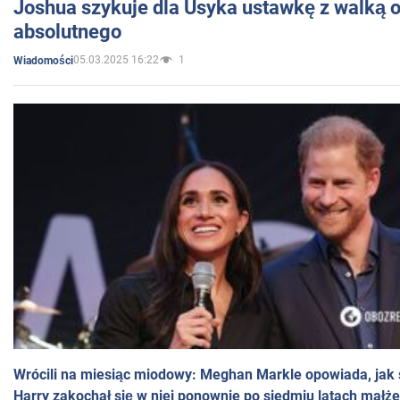
Joshua szykuje dla Usyka ustawkę z walką o 
absolutnego
05.03.2025 16:22
1
Wiadomości
Wrócili na miesiąc miodowy: Meghan Markle opowiada, jak s
Harry zakochał się w niej ponownie po siedmiu latach małż