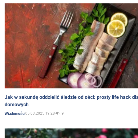
Jak w sekundę oddzielić śledzie od ości: prosty life hack d
domowych
05.03.2025 19:28
9
Wiadomości