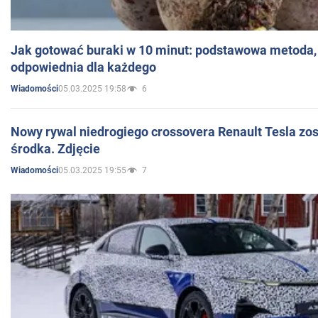
Jak gotować buraki w 10 minut: podstawowa metoda, 
odpowiednia dla każdego
05.03.2025 19:58
6
Wiadomości
Nowy rywal niedrogiego crossovera Renault Tesla zo
środka. Zdjęcie
05.03.2025 19:55
7
Wiadomości