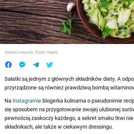
Wojna na Ukrainie
Świat
Jedzenie
Sałatka z kapusty. Źródło: freepik
Sałatki są jednym z głównych składników diety. A odp
przyrządzone są również prawdziwą bombą witamino
Na
Instagramie
blogerka kulinarna o pseudonimie recipe
się sposobem na przygotowanie swojej ulubionej surów
pewnością zaskoczy każdego, a sekret smaku tkwi nie 
składnikach, ale także w ciekawym dressingu.