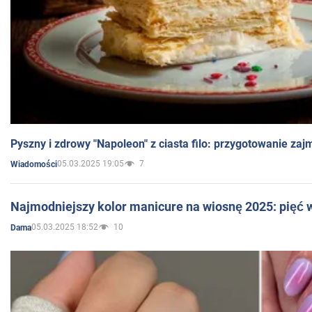
Pyszny i zdrowy "Napoleon" z ciasta filo: przygotowanie zaj
05.03.2025 19:05
7
Wiadomości
Najmodniejszy kolor manicure na wiosnę 2025: pięć
05.03.2025 18:52
10
Dama