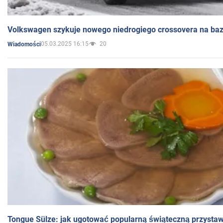
Volkswagen szykuje nowego niedrogiego crossovera na bazi
05.03.2025 16:15
20
Wiadomości
Tongue Sülze: jak ugotować popularną świąteczną przysta