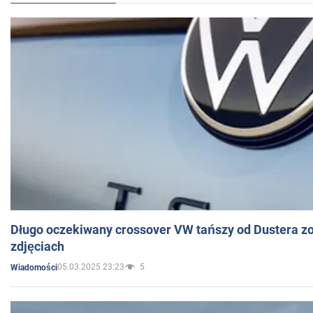
Długo oczekiwany crossover VW tańszy od Dustera zo
zdjęciach
05.03.2025 23:23
5
Wiadomości