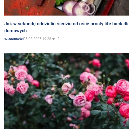
Jak w sekundę oddzielić śledzie od ości: prosty life hack d
domowych
05.03.2025 19:28
9
Wiadomości