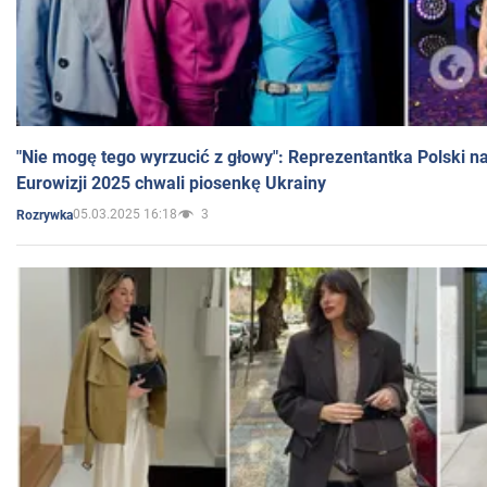
"Nie mogę tego wyrzucić z głowy": Reprezentantka Polski n
Eurowizji 2025 chwali piosenkę Ukrainy
05.03.2025 16:18
3
Rozrywka