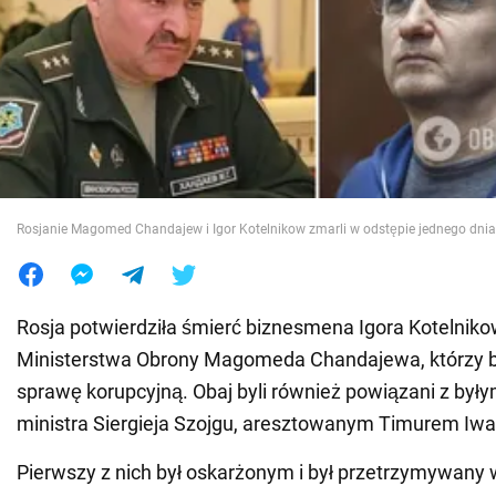
Wojna na Ukrainie
Świat
Jedzenie
Rosjanie Magomed Chandajew i Igor Kotelnikow zmarli w odstępie jednego dnia
Rosja potwierdziła śmierć biznesmena Igora Kotelniko
Ministerstwa Obrony Magomeda Chandajewa, którzy b
sprawę korupcyjną. Obaj byli również powiązani z był
ministra Siergieja Szojgu, aresztowanym Timurem I
Pierwszy z nich był oskarżonym i był przetrzymywany