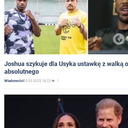
Joshua szykuje dla Usyka ustawkę z walką o 
absolutnego
05.03.2025 16:22
1
Wiadomości