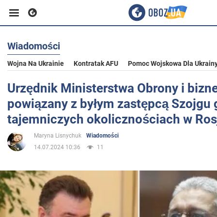
Wiadomości
Biznes
Wojna Na Ukrainie
Kontratak AFU
Pomoc Wojskowa Dla Ukrain
Sport
Urzędnik Ministerstwa Obrony i biz
powiązany z byłym zastępcą Szojgu 
Rozrywka
tajemniczych okolicznościach w Ros
Maryna Lisnychuk
Wiadomości
Życie
14.07.2024 10:36
11
Polityka
Społeczeństwo