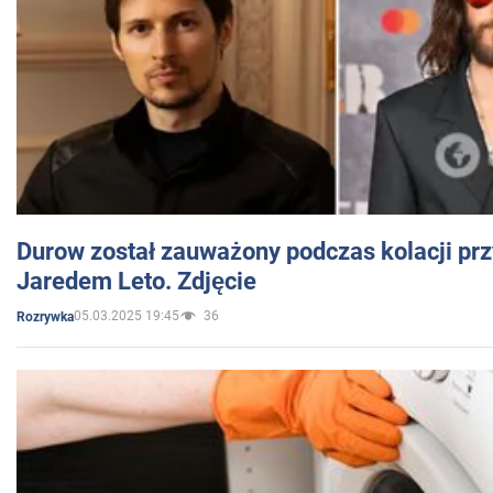
Durow został zauważony podczas kolacji prz
Jaredem Leto. Zdjęcie
05.03.2025 19:45
36
Rozrywka