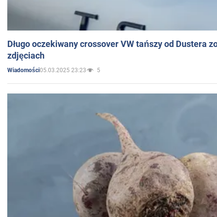
Długo oczekiwany crossover VW tańszy od Dustera zo
zdjęciach
05.03.2025 23:23
5
Wiadomości