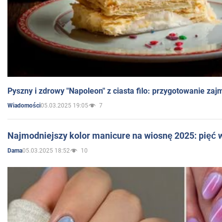
Pyszny i zdrowy "Napoleon" z ciasta filo: przygotowanie zaj
05.03.2025 19:05
7
Wiadomości
Najmodniejszy kolor manicure na wiosnę 2025: pięć
05.03.2025 18:52
10
Dama