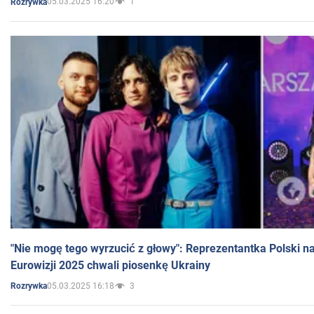
05.03.2025 16:20
1
Rozrywka
"Nie mogę tego wyrzucić z głowy": Reprezentantka Polski n
Eurowizji 2025 chwali piosenkę Ukrainy
05.03.2025 16:18
3
Rozrywka