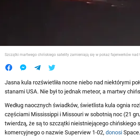
Wojna na Ukrainie
Świat
Jedzenie
Szczątki martwego chińskiego satelity zamieniają się w pokaz fajerwerków nad 
Jasna kula rozświetliła nocne niebo nad niektórymi p
stanami USA. Nie był to jednak meteor, a martwy chińsk
Według naocznych świadków, świetlista kula ognia roz
częściami Mississippi i Missouri w sobotnią noc (21 g
twierdzą, że są to szczątki nieistniejącego chińskiego s
komercyjnego o nazwie Superview 1-02,
donosi
Space