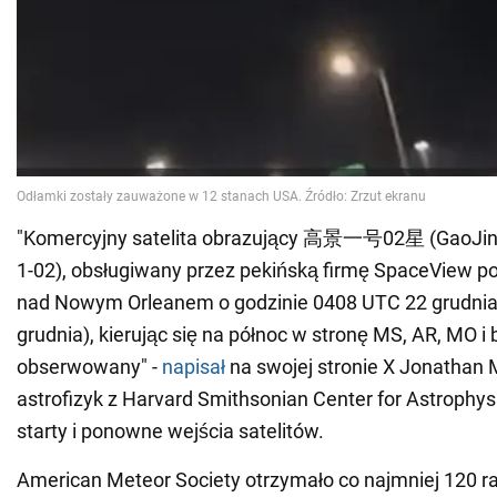
"Komercyjny satelita obrazujący 高景一号02星 (GaoJing
1-02), obsługiwany przez pekińską firmę SpaceView po
nad Nowym Orleanem o godzinie 0408 UTC 22 grudni
grudnia), kierując się na północ w stronę MS, AR, MO i 
obserwowany" -
napisał
na swojej stronie X Jonathan 
astrofizyk z Harvard Smithsonian Center for Astrophysi
starty i ponowne wejścia satelitów.
American Meteor Society otrzymało co najmniej 120 ra