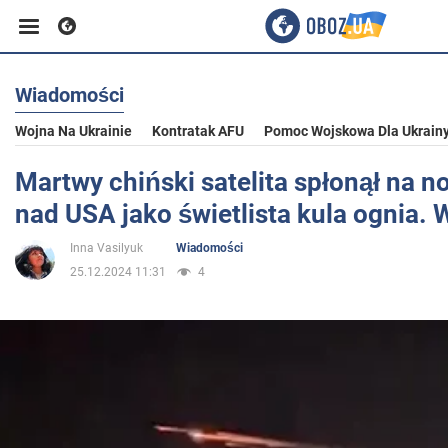
Wiadomości
Biznes
Wojna Na Ukrainie
Kontratak AFU
Pomoc Wojskowa Dla Ukrain
Sport
Martwy chiński satelita spłonął na 
nad USA jako świetlista kula ognia. 
Rozrywka
Inna Vasilyuk
Wiadomości
25.12.2024 11:31
4
Życie
Polityka
Społeczeństwo