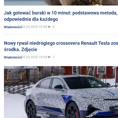
Jak gotować buraki w 10 minut: podstawowa metoda, 
odpowiednia dla każdego
05.03.2025 19:58
6
Wiadomości
Nowy rywal niedrogiego crossovera Renault Tesla zo
środka. Zdjęcie
05.03.2025 19:55
7
Wiadomości