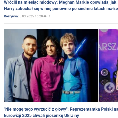
Wrócili na miesiąc miodowy: Meghan Markle opowiada, jak s
Harry zakochał się w niej ponownie po siedmiu latach małż
05.03.2025 16:20
1
Rozrywka
"Nie mogę tego wyrzucić z głowy": Reprezentantka Polski n
Eurowizji 2025 chwali piosenkę Ukrainy