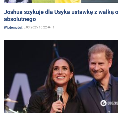
Joshua szykuje dla Usyka ustawkę z walką o 
absolutnego
05.03.2025 16:22
1
Wiadomości