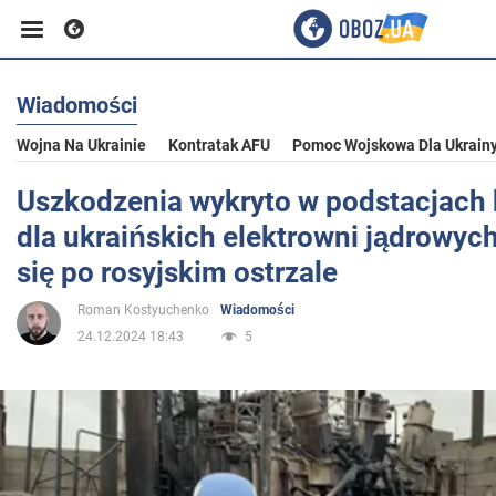
Wiadomości
Biznes
Wojna Na Ukrainie
Kontratak AFU
Pomoc Wojskowa Dla Ukrain
Sport
Uszkodzenia wykryto w podstacjach 
dla ukraińskich elektrowni jądrowych
Rozrywka
się po rosyjskim ostrzale
Roman Kostyuchenko
Wiadomości
Życie
24.12.2024 18:43
5
Polityka
Społeczeństwo