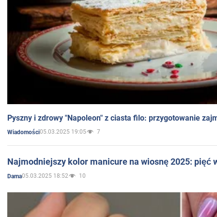
Pyszny i zdrowy "Napoleon" z ciasta filo: przygotowanie zaj
05.03.2025 19:05
7
Wiadomości
Najmodniejszy kolor manicure na wiosnę 2025: pięć
05.03.2025 18:52
10
Dama