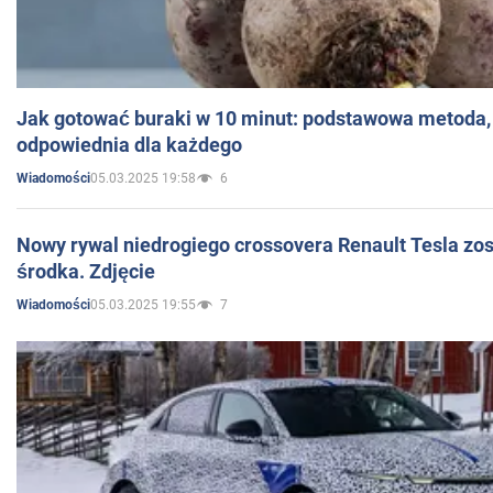
Jak gotować buraki w 10 minut: podstawowa metoda, 
odpowiednia dla każdego
05.03.2025 19:58
6
Wiadomości
Nowy rywal niedrogiego crossovera Renault Tesla zo
środka. Zdjęcie
05.03.2025 19:55
7
Wiadomości