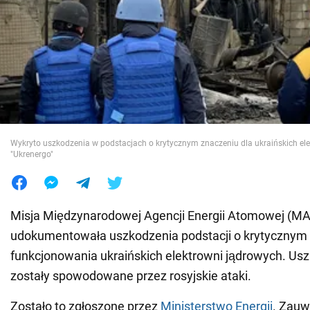
Wojna na Ukrainie
Świat
Jedzenie
Wykryto uszkodzenia w podstacjach o krytycznym znaczeniu dla ukraińskich ele
"Ukrenergo"
Misja Międzynarodowej Agencji Energii Atomowej (M
udokumentowała uszkodzenia podstacji o krytycznym 
funkcjonowania ukraińskich elektrowni jądrowych. Usz
zostały spowodowane przez rosyjskie ataki.
Zostało to zgłoszone przez
Ministerstwo Energii
. Zauw