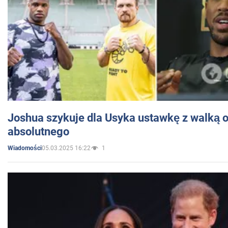
Joshua szykuje dla Usyka ustawkę z walką o 
absolutnego
05.03.2025 16:22
1
Wiadomości