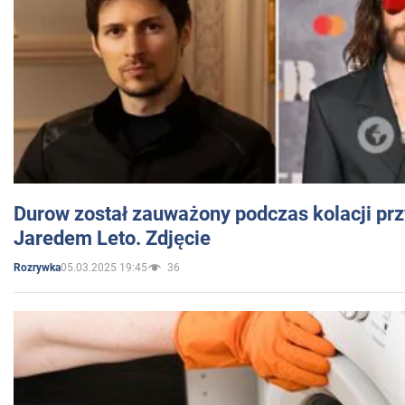
Durow został zauważony podczas kolacji prz
Jaredem Leto. Zdjęcie
05.03.2025 19:45
36
Rozrywka