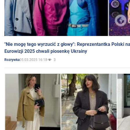
"Nie mogę tego wyrzucić z głowy": Reprezentantka Polski n
Eurowizji 2025 chwali piosenkę Ukrainy
05.03.2025 16:18
3
Rozrywka