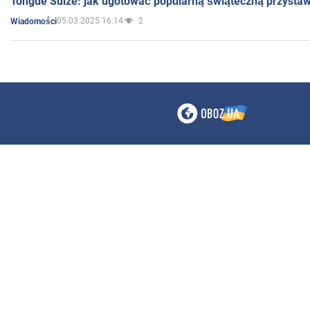
Tongue Sülze: jak ugotować popularną świąteczną przysta
05.03.2025 16:14
2
Wiadomości