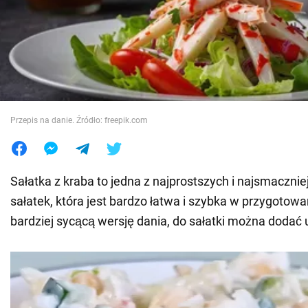
Wojna na Ukrainie
Świat
Jedzenie
Przepis na danie. Źródło: freepik.com
Sałatka z kraba to jedna z najprostszych i najsmaczn
sałatek, która jest bardzo łatwa i szybka w przygotow
bardziej sycącą wersję dania, do sałatki można dodać