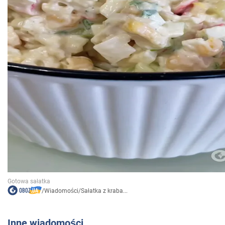
/
Wiadomości
/
Sałatka z kraba...
Inne wiadomości