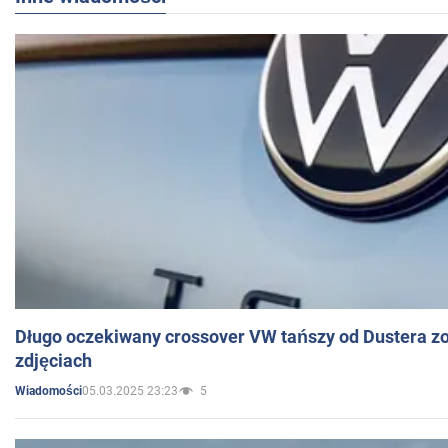
Długo oczekiwany crossover VW tańszy od Dustera zo
zdjęciach
05.03.2025 23:23
5
Wiadomości