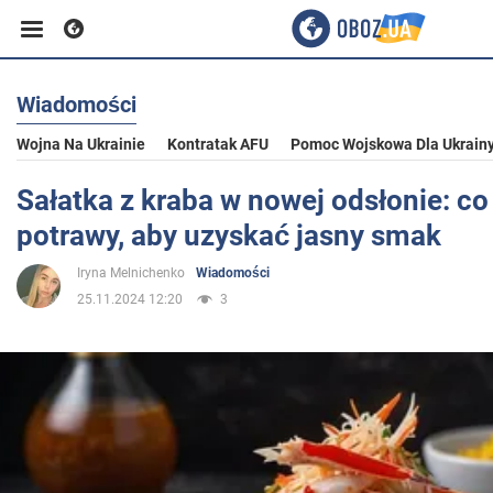
Wiadomości
Biznes
Wojna Na Ukrainie
Kontratak AFU
Pomoc Wojskowa Dla Ukrain
Sport
Sałatka z kraba w nowej odsłonie: c
potrawy, aby uzyskać jasny smak
Rozrywka
Iryna Melnichenko
Wiadomości
25.11.2024 12:20
3
Życie
Polityka
Społeczeństwo