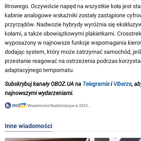
litrowego. Oczywiście napęd na wszystkie koła jest s
kabinie analogowe wskaźniki zostały zastąpione cyfro
przyrządów. Nadwozie hybrydy wyróżnia się ekskluzyw
kołami, a także obowiązkowymi plakietkami. Crosstrek
wyposażony w najnowsze funkcje wspomagania kiero
dodając system, który może zatrzymać samochód, jeśl
przestanie reagować na ostrzeżenia podczas korzysta
adaptacyjnego tempomatu.
Subskrybuj kanały OBOZ.UA na
Telegramie
i
Viberze
, a
najnowszymi wydarzeniami.
/
Wiadomości
/
Nadchodzące w 2025...
Inne wiadomości