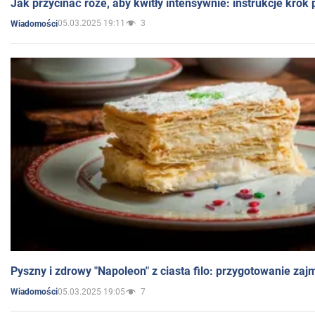
Jak przycinać róże, aby kwitły intensywnie: instrukcje krok
05.03.2025 19:11
3
Wiadomości
Pyszny i zdrowy "Napoleon" z ciasta filo: przygotowanie zaj
05.03.2025 19:05
7
Wiadomości