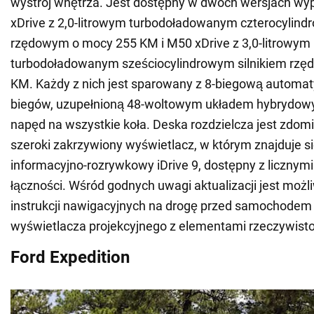
wystrój wnętrza. Jest dostępny w dwóch wersjach wy
xDrive z 2,0-litrowym turbodoładowanym czterocylind
rzędowym o mocy 255 KM i M50 xDrive z 3,0-litrowym
turbodoładowanym sześciocylindrowym silnikiem rz
KM. Każdy z nich jest sparowany z 8-biegową automat
biegów, uzupełnioną 48-woltowym układem hybrydowy
napęd na wszystkie koła. Deska rozdzielcza jest zdo
szeroki zakrzywiony wyświetlacz, w którym znajduje s
informacyjno-rozrywkowy iDrive 9, dostępny z licznymi
łączności. Wśród godnych uwagi aktualizacji jest moż
instrukcji nawigacyjnych na drogę przed samochode
wyświetlacza projekcyjnego z elementami rzeczywisto
Ford Expedition