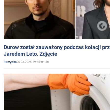
Durow został zauważony podczas kolacji prz
Jaredem Leto. Zdjęcie
05.03.2025 19:45
36
Rozrywka