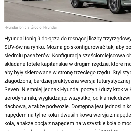
Hyundai Ioniq 9 dołącza do rosnącej liczby trzyrzędow
SUV-ów na rynku. Można go skonfigurować tak, aby pom
siedmiu pasażerów. Konfiguracja sześciomiejscowa 
składane fotele kapitańskie w drugim rzędzie, które mo
aby były skierowane w stronę trzeciego rzędu. Stylistyc
złagodzona, bardziej praktyczna wersja futurystycznej
Seven. Niemniej jednak Hyundai poczynił duży krok w 
aerodynamiki, wygładzając wszystko, od klamek drzwi
dachową, a także podwozie. Dostępna jest jednosilnik
napędem na tylne koła i dwusilnikowa wersja z napęd
koła, a także opcja z napędem na wszystkie koła o m