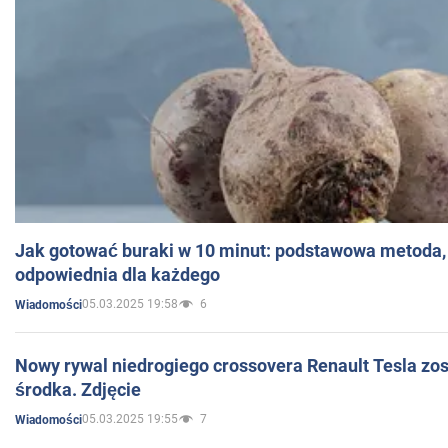
Jak gotować buraki w 10 minut: podstawowa metoda, 
odpowiednia dla każdego
05.03.2025 19:58
6
Wiadomości
Nowy rywal niedrogiego crossovera Renault Tesla zo
środka. Zdjęcie
05.03.2025 19:55
7
Wiadomości