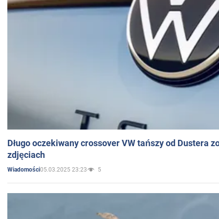
Długo oczekiwany crossover VW tańszy od Dustera zo
zdjęciach
05.03.2025 23:23
5
Wiadomości