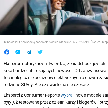
Wojna na Ukrainie
Świat
Jedzenie
Te nowości z pewnością zadowolą swoich właścicieli w 2025 roku. Źródło: Freep
Eksperci motoryzacyjni twierdzą, że nadchodzący rok 
kilka bardzo interesujących nowości. Od zaawansowa
technologicznie pojazdów elektrycznych o dużym zasi
rodzinne SUV-y. Ale czy warto na nie czekać?
Eksperci z Consumer Reports
wybrali
nowe modele sa
były już testowane przez dziennikarzy i blogerów i otr