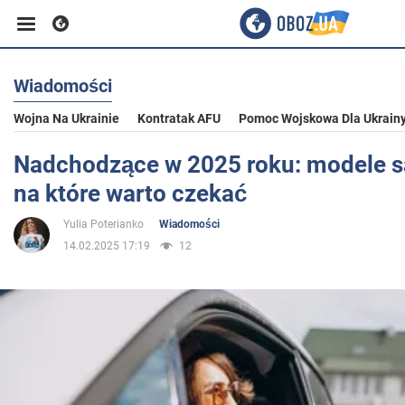
Wiadomości
Biznes
Wojna Na Ukrainie
Kontratak AFU
Pomoc Wojskowa Dla Ukrain
Sport
Nadchodzące w 2025 roku: modele 
na które warto czekać
Rozrywka
Yulia Poterianko
Wiadomości
14.02.2025 17:19
12
Życie
Polityka
Społeczeństwo