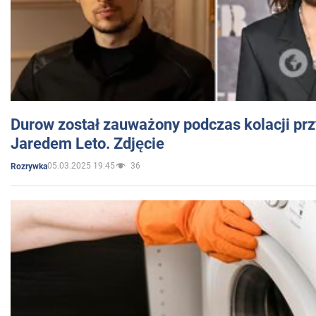
Durow został zauważony podczas kolacji prz
Jaredem Leto. Zdjęcie
05.03.2025 19:45
36
Rozrywka