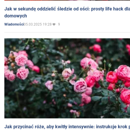
Jak w sekundę oddzielić śledzie od ości: prosty life hack d
domowych
05.03.2025 19:28
9
Wiadomości
Jak przycinać róże, aby kwitły intensywnie: instrukcje krok