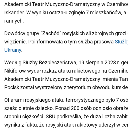
Akademicki Teatr Muzyczno-Dramatyczny w Czerniho
Iskander. W wyniku ostrzału zginęło 7 mieszkańców, a
rannych.
Dowódcy grupy "Zachód" rosyjskich sił zbrojnych groz
więzienie. Poinformowała o tym służba prasowa
Służb
Ukrainy
.
Według Służby Bezpieczeństwa, 19 sierpnia 2023 r. ge
Nikiforow wydał rozkaz ataku rakietowego na Czern
Akademicki Teatr Muzyczno-Dramatyczny imienia Tar
Pocisk został wystrzelony z terytorium obwodu kurski
Ofiarami rosyjskiego ataku terrorystycznego było 7 os
sześcioletnie dziecko. Ponad 200 osób odniosło obraż
stopniu ciężkości. SBU podkreśliła, że duża liczba zabi
wynika z faktu, że rosyjski atak rakietowy uderzył w ce