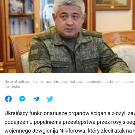
Wojna na Ukrainie
Świat
Jedzenie
Generał-pułkownik armii rosyjskiej otrzymał zawiadomienie o podejrzeniu popełn
rosmedia
Ukraińscy funkcjonariusze organów ścigania złożyli z
podejrzeniu popełnienia przestępstwa przez rosyjskie
wojennego Jewgienija Nikiforowa, który zlecił atak na