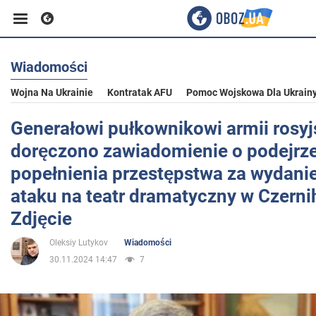
Wiadomości
Biznes
Wojna Na Ukrainie
Kontratak AFU
Pomoc Wojskowa Dla Ukrain
Sport
Generałowi pułkownikowi armii rosyj
doręczono zawiadomienie o podejrz
Rozrywka
popełnienia przestępstwa za wydani
ataku na teatr dramatyczny w Czerni
Życie
Zdjęcie
Oleksiy Lutykov
Wiadomości
Polityka
30.11.2024 14:47
7
Społeczeństwo