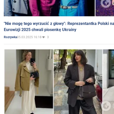
"Nie mogę tego wyrzucić z głowy": Reprezentantka Polski n
Eurowizji 2025 chwali piosenkę Ukrainy
05.03.2025 16:18
3
Rozrywka