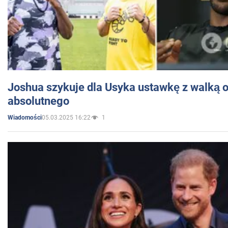
Joshua szykuje dla Usyka ustawkę z walką o 
absolutnego
05.03.2025 16:22
1
Wiadomości