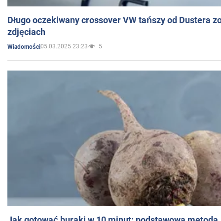
Długo oczekiwany crossover VW tańszy od Dustera zo
zdjęciach
05.03.2025 23:23
5
Wiadomości
Jak gotować buraki w 10 minut: podstawowa metoda, 