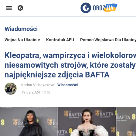
Wiadomości
Biznes
Wojna Na Ukrainie
Kontratak AFU
Pomoc Wojskowa Dla Ukrain
Sport
Kleopatra, wampirzyca i wielokoloro
niesamowitych strojów, które został
Rozrywka
najpiękniejsze zdjęcia BAFTA
Karina Vishnyakova
Wiadomości
Życie
19.02.2024 11:18
Polityka
Społeczeństwo