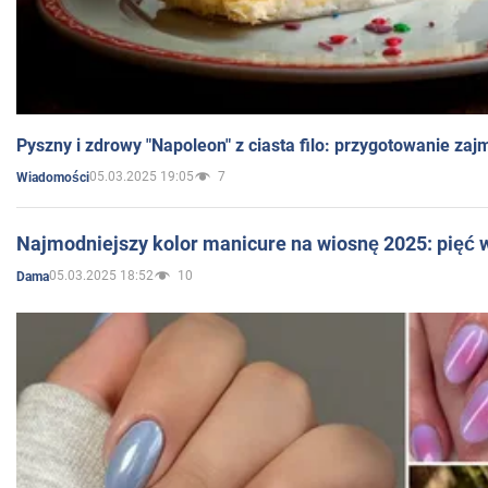
Pyszny i zdrowy "Napoleon" z ciasta filo: przygotowanie zaj
05.03.2025 19:05
7
Wiadomości
Najmodniejszy kolor manicure na wiosnę 2025: pięć
05.03.2025 18:52
10
Dama