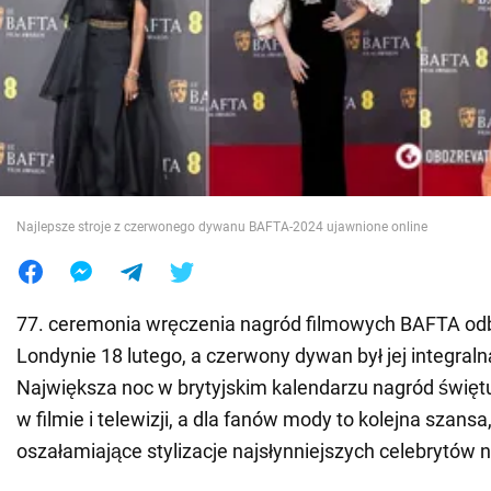
Wojna na Ukrainie
Świat
Jedzenie
Najlepsze stroje z czerwonego dywanu BAFTA-2024 ujawnione online
77. ceremonia wręczenia nagród filmowych BAFTA odb
Londynie 18 lutego, a czerwony dywan był jej integraln
Największa noc w brytyjskim kalendarzu nagród świętuj
w filmie i telewizji, a dla fanów mody to kolejna szans
oszałamiające stylizacje najsłynniejszych celebrytów n