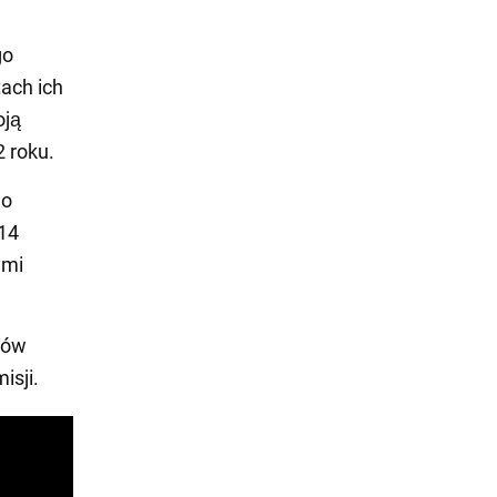
go
ach ich
oją
2 roku.
go
14
ymi
tów
isji.