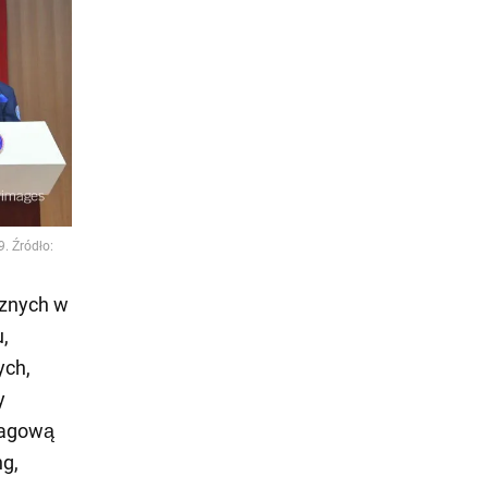
cznych w
,
ych,
y
wagową
ng,