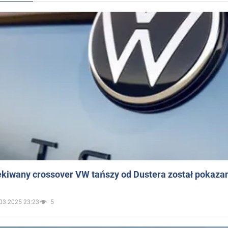
ekiwany crossover VW tańszy od Dustera został pokaza
03.2025 23:23
5