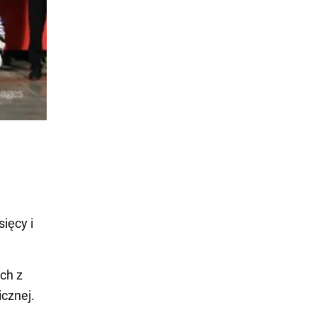
ięcy i
ch z
icznej.