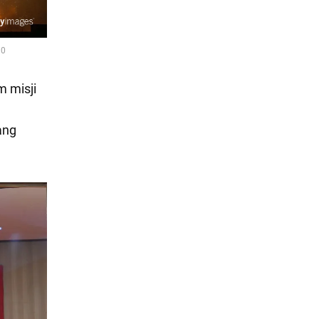
m misji
ang