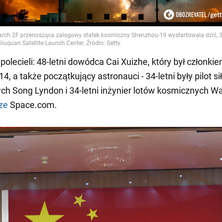
olecieli: 48-letni dowódca Cai Xuizhe, który był członkie
, a także początkujący astronauci - 34-letni były pilot sił
ch Song Lyndon i 34-letni inżynier lotów kosmicznych W
ze
Space.com.