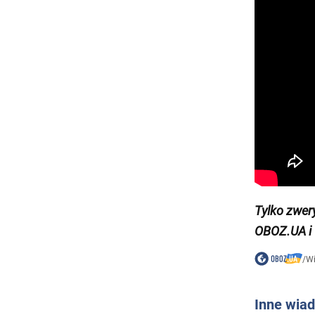
Tylko zwer
OBOZ.UA i
/
W
Inne wia