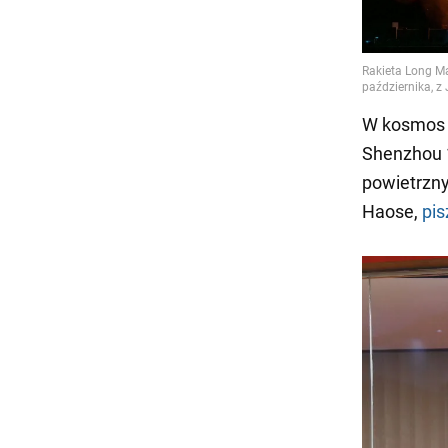
W kosmos p
Shenzhou 14
powietrzny
Haose,
pis