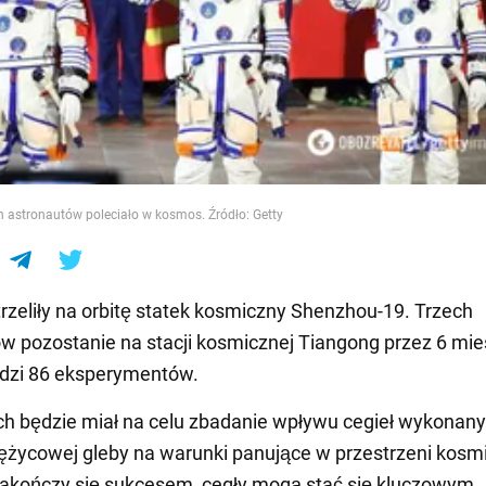
e
h astronautów poleciało w kosmos. Źródło: Getty
rzeliły na orbitę statek kosmiczny Shenzhou-19. Trzech
w pozostanie na stacji kosmicznej Tiangong przez 6 mies
dzi 86 eksperymentów.
ch będzie miał na celu zbadanie wpływu cegieł wykonany
siężycowej gleby na warunki panujące w przestrzeni kosm
 zakończy się sukcesem, cegły mogą stać się kluczowym