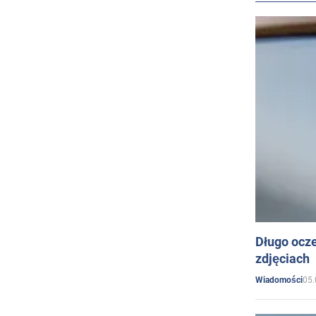
Długo ocz
zdjęciach
05.
Wiadomości