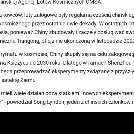
hińskiej Agencji Lotów Kosmicznych CMSA.
kowców, loty załogowe były regularną częścią chińskie
osmicznego przez ostatnie dwie dekady. W ostatnich lat
osła, ponieważ Chiny zbudowały i zaczęły obsługiwać sw
miczną Tiangong, oficjalnie ukończoną w listopadzie 202
rymatu w kosmosie, Chiny skupiły się na celu załogowe
 na Księżycu do 2030 roku. Dlatego w ramach Shenzhou-
i będą przeprowadzać eksperymenty związane z przyszł
 satelitę Ziemi.
mieli wiele działań poza statkiem i nowych eksperymen
 - powiedział Song Lyndon, jeden z chińskich członków m