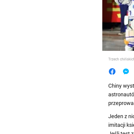
Jedzeni
Trzech chińskic
Chiny wyst
astronautó
przeprowa
Jeden z ni
imitacji k
Jeśli test