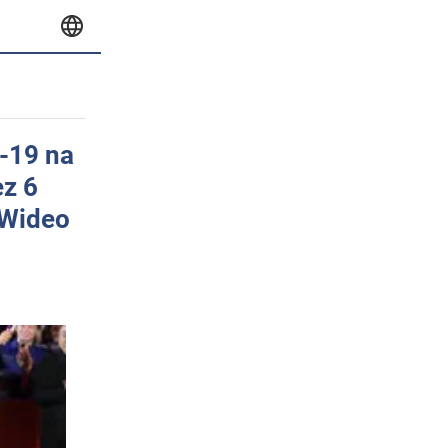
-19 na
ez 6
 Wideo