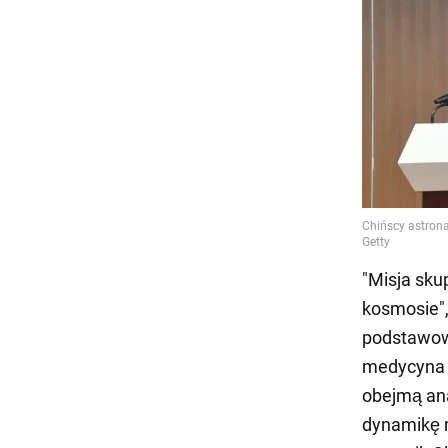
"Misja sku
kosmosie",
podstawowa
medycyna 
obejmą ana
dynamikę m