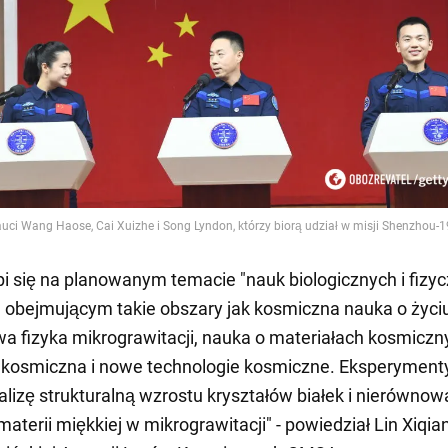
pi się na planowanym temacie "nauk biologicznych i fizy
 obejmującym takie obszary jak kosmiczna nauka o życiu
 fizyka mikrograwitacji, nauka o materiałach kosmiczn
kosmiczna i nowe technologie kosmiczne. Eksperyment
lizę strukturalną wzrostu kryształów białek i nierówno
aterii miękkiej w mikrograwitacji" - powiedział Lin Xiqia