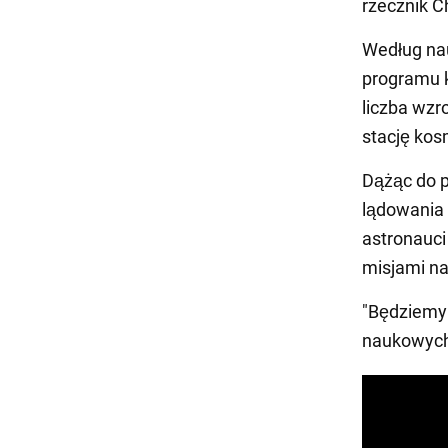
rzecznik C
Według nau
programu k
liczba wzr
stację kos
Dążąc do p
lądowania
astronauc
misjami na
"Będziemy 
naukowych"