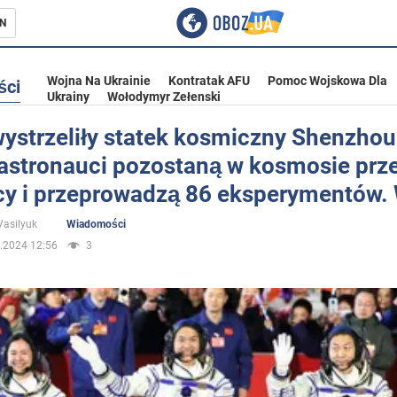
N
Wojna Na Ukrainie
Kontratak AFU
Pomoc Wojskowa Dla
ści
Ukrainy
Wołodymyr Zełenski
wystrzeliły statek kosmiczny Shenzhou
 astronauci pozostaną w kosmosie prz
ka
cy i przeprowadzą 86 eksperymentów.
Vasilyuk
Wiadomości
.2024 12:56
3
eństwo
a Ukrainie