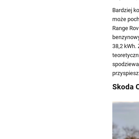
Bardziej 
może poch
Range Rove
benzynowy 
38,2 kWh. 
teoretyczn
spodziewaj
przyspiesz
Skoda O