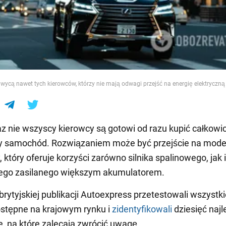
e
wycą nawet tych kierowców, którzy nie mają odwagi przejść na energię elektryczną
z nie wszyscy kierowcy są gotowi od razu kupić całkowic
ny samochód. Rozwiązaniem może być przejście na mode
który oferuje korzyści zarówno silnika spalinowego, jak i 
nego zasilanego większym akumulatorem.
 brytyjskiej publikacji Autoexpress przetestowali wszystk
stępne na krajowym rynku i
zidentyfikowali
dziesięć najl
, na które zalecają zwrócić uwagę.