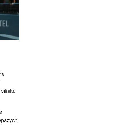
ie
l
silnika
ie
epszych.