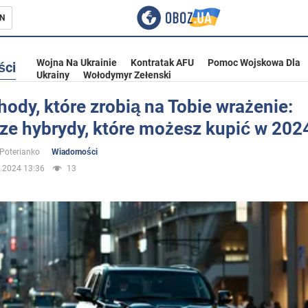
N
Wojna Na Ukrainie
Kontratak AFU
Pomoc Wojskowa Dla
ści
Ukrainy
Wołodymyr Zełenski
dy, które zrobią na Tobie wrażenie:
ze hybrydy, które możesz kupić w 202
ka
 Poterianko
Wiadomości
.2024 13:36
13
eństwo
a Ukrainie