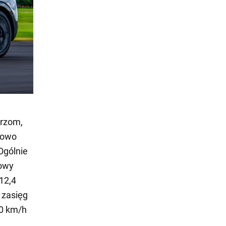
arzom,
iowo
Ogólnie
rowy
12,4
 zasięg
00 km/h