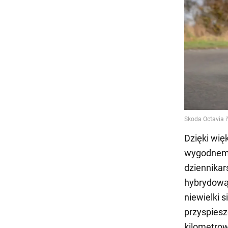
Dzięki wię
wygodnemu 
dziennikar
hybrydową.
niewielki 
przyspiesz
kilometrow