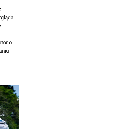
ż
ygląda
y
tor o
aniu