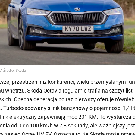
kszej przestrzeni niż konkurenci, wielu przemyślanym fun
wnętrzu, Skoda Octavia regularnie trafia na szczyt list
skich. Obecna generacja po raz pierwszy oferuje również
 Turbodoładowany silnik benzynowy o pojemności 1,4 lit
silnik elektryczny zapewniają moc 201 KM. To wystarcza 
enia od 0 do 100 km/h w 7,8 sekundy, ale ważniejszy jest
y zasięg Octavii IV EV. Oznacza to, że Skoda może prze