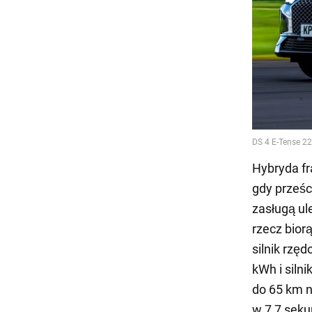
Hybryda f
gdy prześc
zasługą ul
rzecz bior
silnik rzę
kWh i siln
do 65 km n
w 7,7 seku