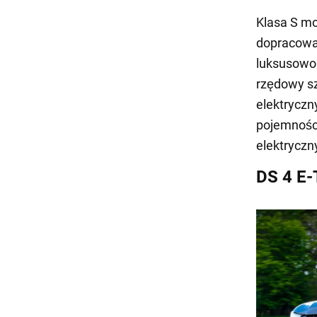
Klasa S mo
dopracowa
luksusowo.
rzędowy sz
elektryczn
pojemnośc
elektryczn
DS 4 E-