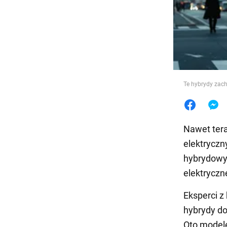
Jedzeni
Te hybrydy zach
Nawet tera
elektrycz
hybrydowy, 
elektrycz
Eksperci z
hybrydy do
Oto modele