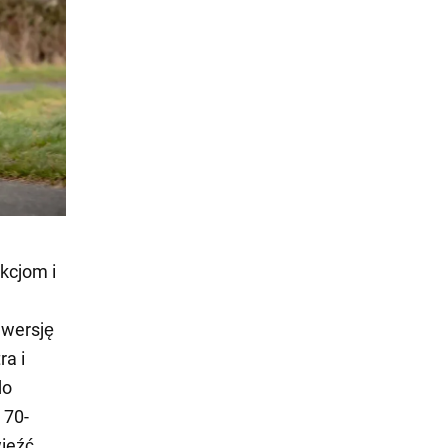
kcjom i
 wersję
ra i
do
 70-
wieźć