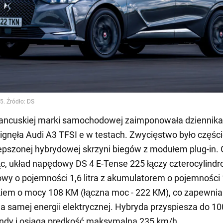
rancuskiej marki samochodowej zaimponowała dziennik
ignęła Audi A3 TFSI e w testach. Zwycięstwo było częśc
epszonej hybrydowej skrzyni biegów z modułem plug-in. 
ąc, układ napędowy DS 4 E-Tense 225 łączy czterocylind
dowy o pojemności 1,6 litra z akumulatorem o pojemności 
ikiem o mocy 108 KM (łączna moc - 222 KM), co zapewnia
a samej energii elektrycznej. Hybryda przyspiesza do 1
ndy i osiąga prędkość maksymalną 235 km/h.