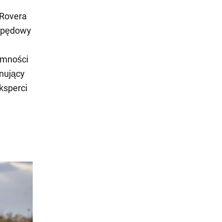
 Rovera
napędowy
emności
onujący
ksperci