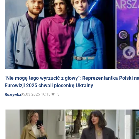
"Nie mogę tego wyrzucić z głowy": Reprezentantka Polski n
Eurowizji 2025 chwali piosenkę Ukrainy
05.03.2025 16:18
3
Rozrywka