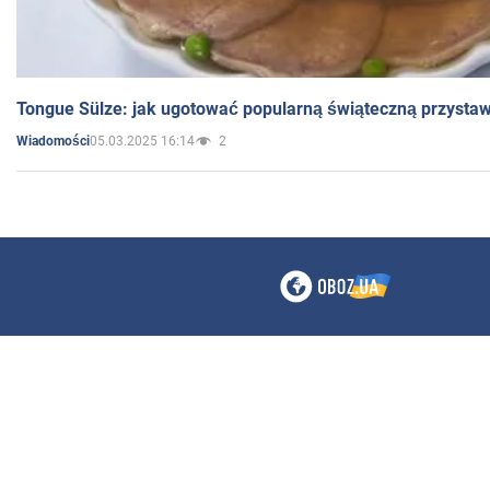
Tongue Sülze: jak ugotować popularną świąteczną przysta
05.03.2025 16:14
2
Wiadomości