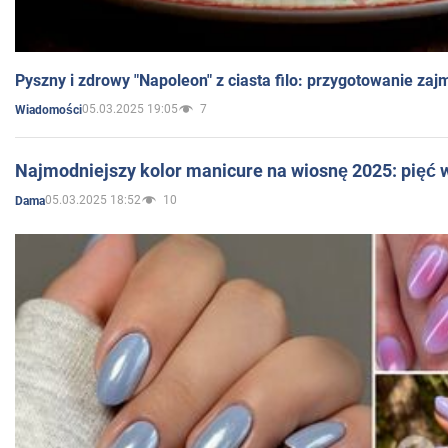
Pyszny i zdrowy "Napoleon" z ciasta filo: przygotowanie zaj
05.03.2025 19:05
7
Wiadomości
Najmodniejszy kolor manicure na wiosnę 2025: pięć
05.03.2025 18:52
10
Dama