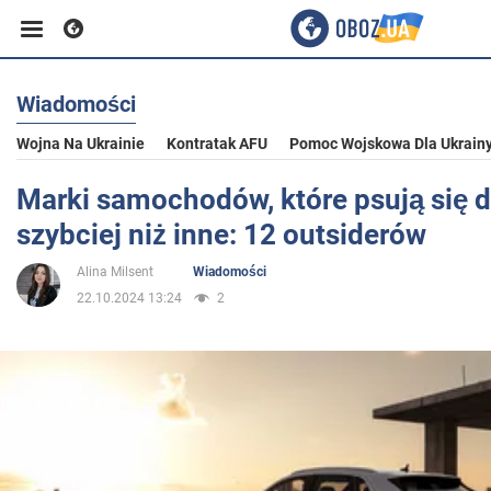
Wiadomości
Biznes
Wojna Na Ukrainie
Kontratak AFU
Pomoc Wojskowa Dla Ukrain
Sport
Marki samochodów, które psują się 
szybciej niż inne: 12 outsiderów
Rozrywka
Alina Milsent
Wiadomości
22.10.2024 13:24
2
Życie
Polityka
Społeczeństwo