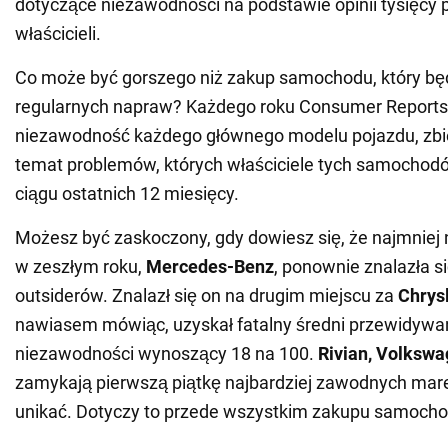
dotyczące niezawodności na podstawie opinii tysięcy
właścicieli.
Co może być gorszego niż zakup samochodu, który b
regularnych napraw? Każdego roku Consumer Reports
niezawodność każdego głównego modelu pojazdu, zbi
temat problemów, których właściciele tych samochod
ciągu ostatnich 12 miesięcy.
Możesz być zaskoczony, gdy dowiesz się, że najmniej
w zeszłym roku,
Mercedes-Benz
, ponownie znalazła s
outsiderów. Znalazł się on na drugim miejscu za
Chrys
nawiasem mówiąc, uzyskał fatalny średni przewidywa
niezawodności wynoszący 18 na 100.
Rivian, Volkswa
zamykają pierwszą piątkę najbardziej zawodnych mare
unikać. Dotyczy to przede wszystkim zakupu samoc