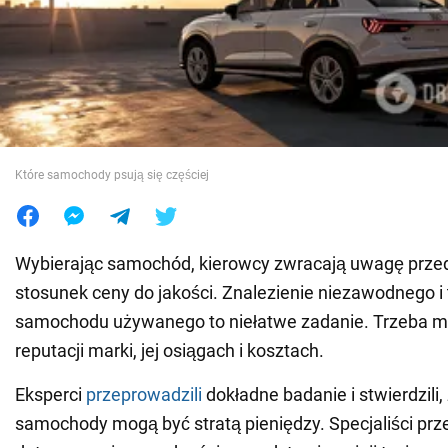
Wojna na Ukrainie
Świat
Jedzenie
Które samochody psują się częściej
Wybierając samochód, kierowcy zwracają uwagę prze
stosunek ceny do jakości. Znalezienie niezawodnego i
samochodu używanego to niełatwe zadanie. Trzeba mi
reputacji marki, jej osiągach i kosztach.
Eksperci
przeprowadzili
dokładne badanie i stwierdzili,
samochody mogą być stratą pieniędzy. Specjaliści prz