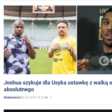
Joshua szykuje dla Usyka ustawkę z walką o 
absolutnego
05.03.2025 16:22
1
Wiadomości