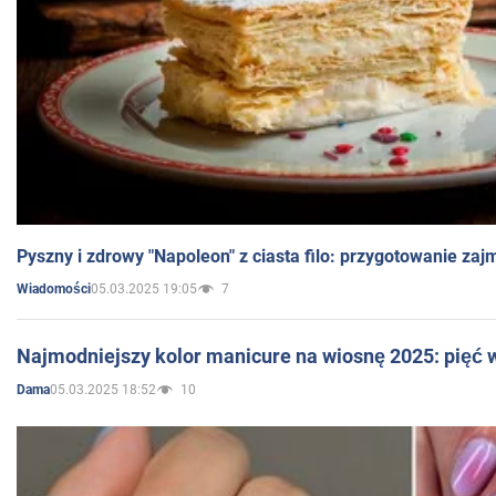
Pyszny i zdrowy "Napoleon" z ciasta filo: przygotowanie zaj
05.03.2025 19:05
7
Wiadomości
Najmodniejszy kolor manicure na wiosnę 2025: pięć
05.03.2025 18:52
10
Dama