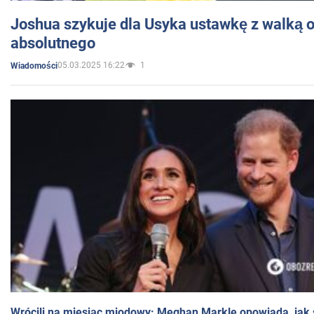
Joshua szykuje dla Usyka ustawkę z walką o 
absolutnego
05.03.2025 16:22
1
Wiadomości
Wrócili na miesiąc miodowy: Meghan Markle opowiada, jak s