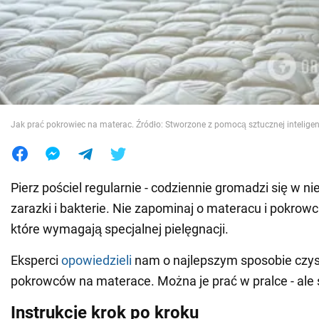
Wojna na Ukrainie
Świat
Jedzenie
Jak prać pokrowiec na materac. Źródło: Stworzone z pomocą sztucznej inteligen
Pierz pościel regularnie - codziennie gromadzi się w ni
zarazki i bakterie. Nie zapominaj o materacu i pokrow
które wymagają specjalnej pielęgnacji.
Eksperci
opowiedzieli
nam o najlepszym sposobie czy
pokrowców na materace. Można je prać w pralce - ale
Instrukcje krok po kroku