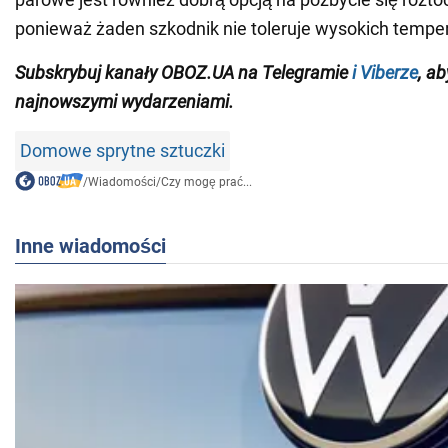
ponieważ żaden szkodnik nie toleruje wysokich temper
Subskrybuj kanały OBOZ.
UA na
Telegramie
i
Viberze
,
aby
najnowszymi wydarzeniami
.
Domowe sprytne sztuczki
/
Wiadomości
/
Czy mogę prać...
Inne wiadomości