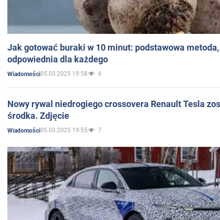
Jak gotować buraki w 10 minut: podstawowa metoda, 
odpowiednia dla każdego
05.03.2025 19:58
6
Wiadomości
Nowy rywal niedrogiego crossovera Renault Tesla zo
środka. Zdjęcie
05.03.2025 19:55
7
Wiadomości