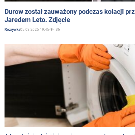
Durow został zauważony podczas kolacji prz
Jaredem Leto. Zdjęcie
05.03.2025 19:45
36
Rozrywka