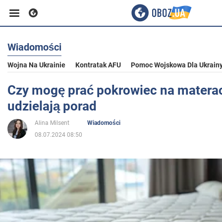
Wiadomości
Biznes
Wojna Na Ukrainie
Kontratak AFU
Pomoc Wojskowa Dla Ukrain
Sport
Czy mogę prać pokrowiec na materac
udzielają porad
Rozrywka
Alina Milsent
Wiadomości
08.07.2024 08:50
Życie
Polityka
Społeczeństwo