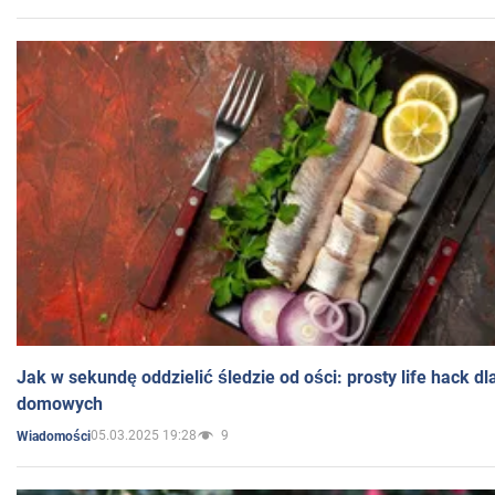
Jak w sekundę oddzielić śledzie od ości: prosty life hack d
domowych
05.03.2025 19:28
9
Wiadomości