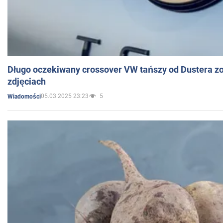
Długo oczekiwany crossover VW tańszy od Dustera zo
zdjęciach
05.03.2025 23:23
5
Wiadomości