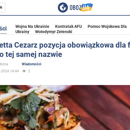
N
Wojna Na Ukrainie
Kontratak AFU
Pomoc Wojskowa Dla
ści
Ukrainy
Wołodymyr Zełenski
etta Cezarz pozycja obowiązkowa dla
 o tej samej nazwie
ka
Ilyina
Wiadomości
.2024 14:44
2
eństwo
a Ukrainie