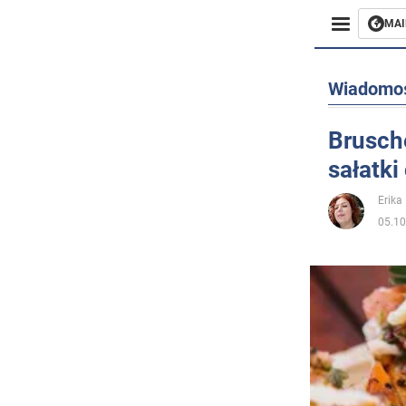
MAI
Biznes
Wiadomo
Sport
Brusch
sałatki
Rozryw
Erika 
Życie
05.10
Polityka
Społecz
Wojna n
Świat