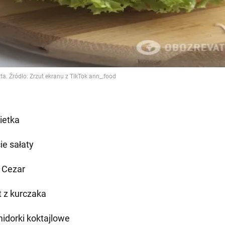
ietka
ie sałaty
 Cezar
t z kurczaka
idorki koktajlowe