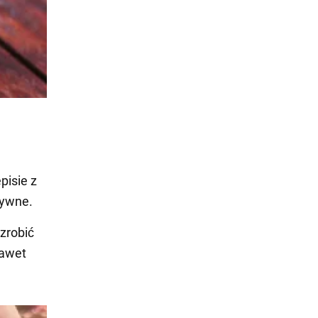
pisie z
żywne.
 zrobić
nawet