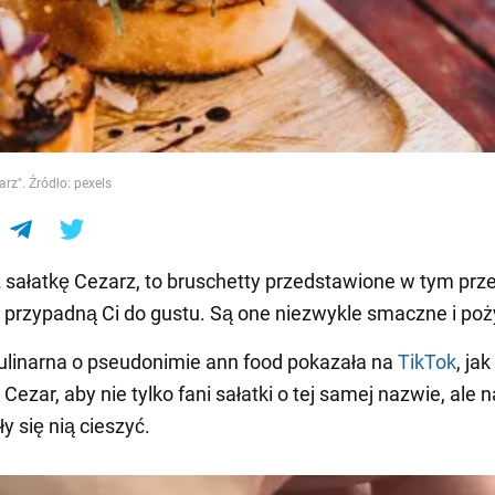
e
rz". Źródło: pexels
sz sałatkę Cezarz, to bruschetty przedstawione w tym prze
przypadną Ci do gustu. Są one niezwykle smaczne i po
ulinarna o pseudonimie ann food pokazała na
TikTok
, jak
Cezar, aby nie tylko fani sałatki o tej samej nazwie, ale 
y się nią cieszyć.