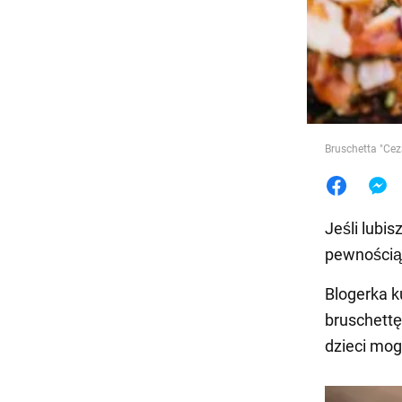
Jedzeni
Bruschetta "Ceza
Jeśli lubi
pewnością 
Blogerka k
bruschettę 
dzieci mogł