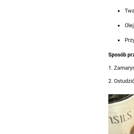
Twa
Ole
Prz
Sposób pr
1. Zamaryn
2. Ostudzić