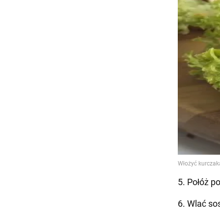
5. Połóż p
6. Wlać so