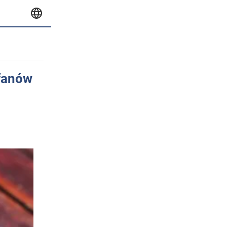
 fanów