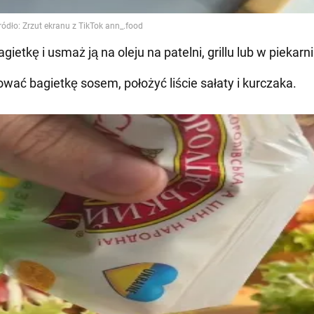
agietkę i usmaż ją na oleju na patelni, grillu lub w piekarn
wać bagietkę sosem, położyć liście sałaty i kurczaka.