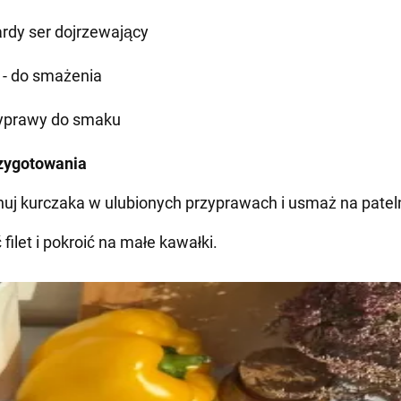
rdy ser dojrzewający
j - do smażenia
yprawy do smaku
zygotowania
uj kurczaka w ulubionych przyprawach i usmaż na pateln
 filet i pokroić na małe kawałki.