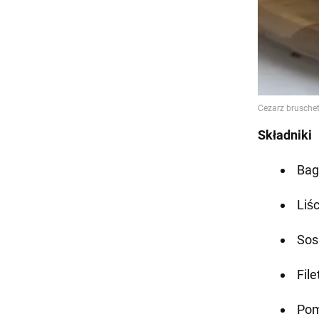
Składniki
Bag
Liśc
Sos
File
Pom