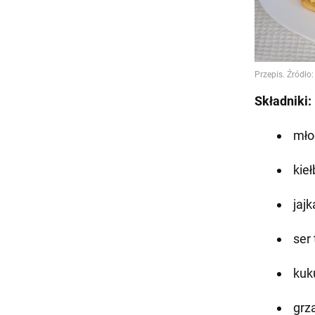
Składniki:
mło
kie
jajk
ser
kuk
grz