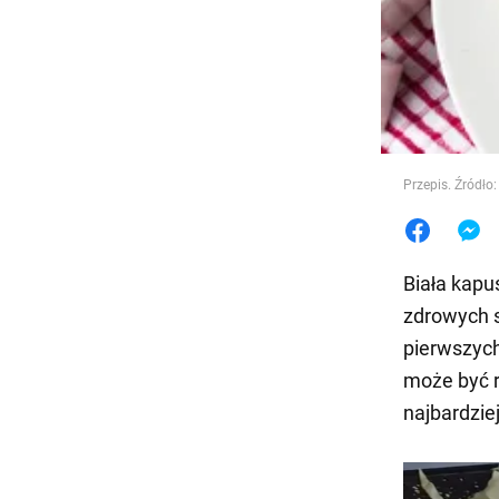
Jedzeni
Przepis. Źródło:
Biała kapu
zdrowych s
pierwszych
może być r
najbardzie