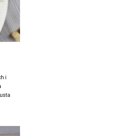
h i
a
pusta