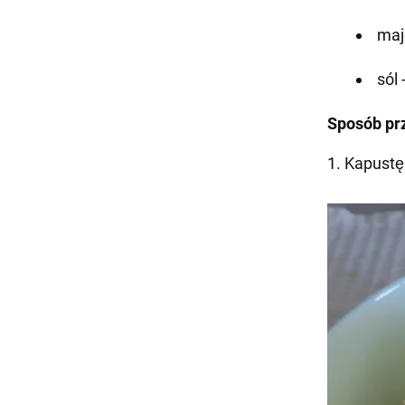
majo
sól
Sposób pr
1. Kapustę 