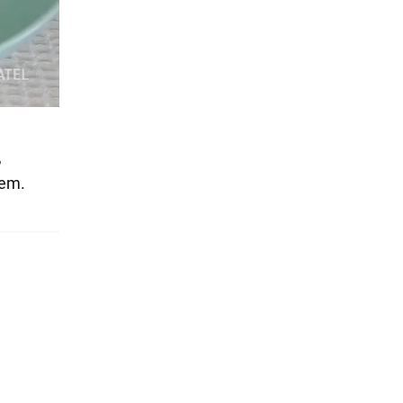
,
rem.