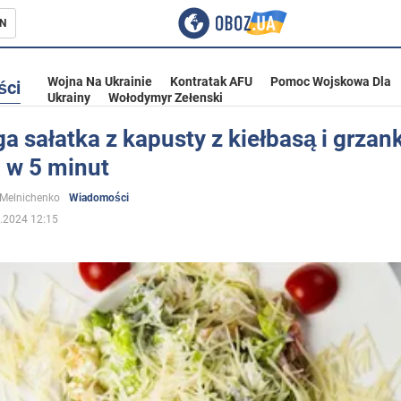
N
Wojna Na Ukrainie
Kontratak AFU
Pomoc Wojskowa Dla
ści
Ukrainy
Wołodymyr Zełenski
a sałatka z kapusty z kiełbasą i grzan
 w 5 minut
ka
 Melnichenko
Wiadomości
.2024 12:15
eństwo
a Ukrainie