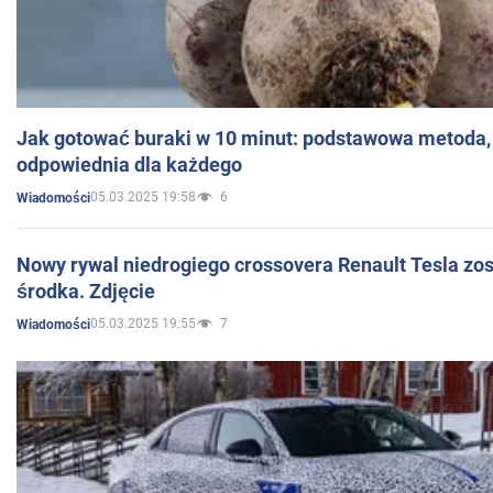
Jak gotować buraki w 10 minut: podstawowa metoda, 
odpowiednia dla każdego
05.03.2025 19:58
6
Wiadomości
Nowy rywal niedrogiego crossovera Renault Tesla zo
środka. Zdjęcie
05.03.2025 19:55
7
Wiadomości