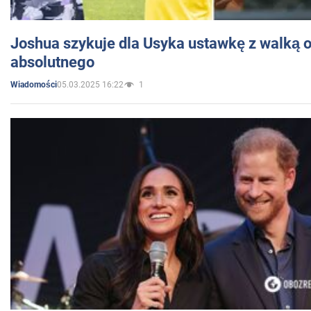
Joshua szykuje dla Usyka ustawkę z walką o 
absolutnego
05.03.2025 16:22
1
Wiadomości