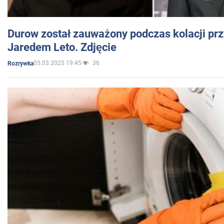
Durow został zauważony podczas kolacji prz
Jaredem Leto. Zdjęcie
05.03.2025 19:45
36
Rozrywka