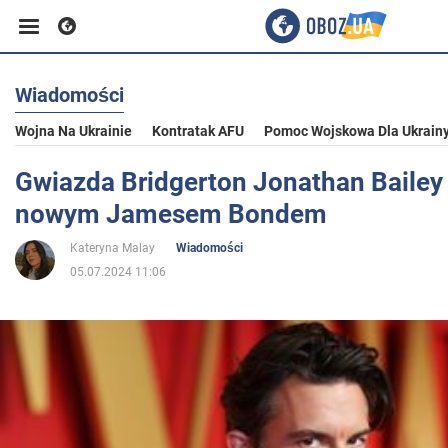
Wiadomości
Biznes
Wojna Na Ukrainie
Kontratak AFU
Pomoc Wojskowa Dla Ukrain
Sport
Gwiazda Bridgerton Jonathan Bailey
nowym Jamesem Bondem
Rozrywka
Kateryna Malay
Wiadomości
05.07.2024 11:06
Życie
Polityka
Społeczeństwo