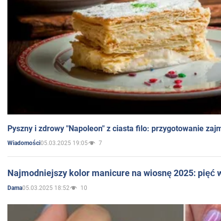
Pyszny i zdrowy "Napoleon" z ciasta filo: przygotowanie zaj
05.03.2025 19:05
7
Wiadomości
Najmodniejszy kolor manicure na wiosnę 2025: pięć
05.03.2025 18:52
10
Dama