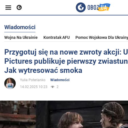
Wiadomości
Biznes
Wojna Na Ukrainie
Kontratak AFU
Pomoc Wojskowa Dla Ukrain
Sport
Przygotuj się na nowe zwroty akcji: U
Pictures publikuje pierwszy zwiastun
Rozrywka
Jak wytresować smoka
Yulia Poterianko
Wiadomości
Życie
14.02.2025 10:23
2
Polityka
Społeczeństwo