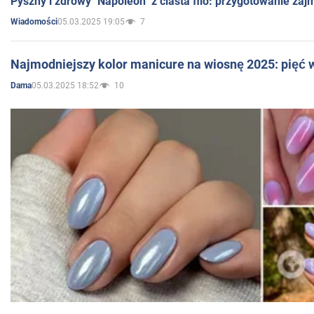
Pyszny i zdrowy "Napoleon" z ciasta filo: przygotowanie zaj
05.03.2025 19:05
7
Wiadomości
Najmodniejszy kolor manicure na wiosnę 2025: pięć
05.03.2025 18:52
10
Dama