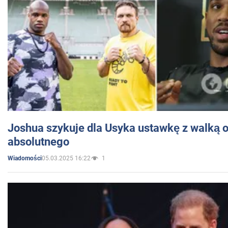
Joshua szykuje dla Usyka ustawkę z walką o 
absolutnego
05.03.2025 16:22
1
Wiadomości