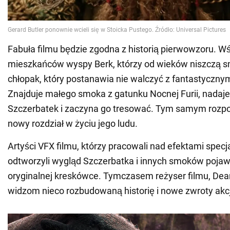
Fabuła filmu będzie zgodna z historią pierwowzoru. 
mieszkańców wyspy Berk, którzy od wieków niszczą sm
chłopak, który postanawia nie walczyć z fantastyczny
Znajduje małego smoka z gatunku Nocnej Furii, nadaj
Szczerbatek i zaczyna go tresować. Tym samym rozpo
nowy rozdział w życiu jego ludu.
Artyści VFX filmu, którzy pracowali nad efektami specj
odtworzyli wygląd Szczerbatka i innych smoków pojaw
oryginalnej kreskówce. Tymczasem reżyser filmu, Dean
widzom nieco rozbudowaną historię i nowe zwroty akcj