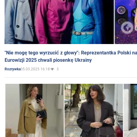
"Nie mogę tego wyrzucić z głowy": Reprezentantka Polski n
Eurowizji 2025 chwali piosenkę Ukrainy
05.03.2025 16:18
3
Rozrywka