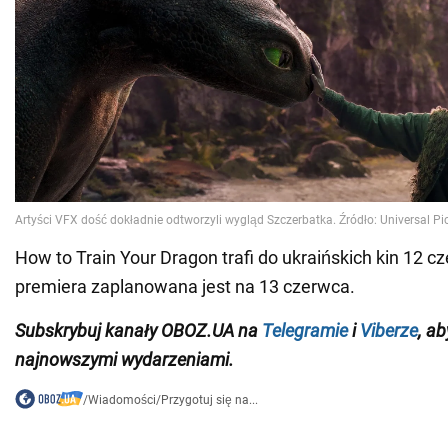
How to Train Your Dragon trafi do ukraińskich kin 12 
premiera zaplanowana jest na 13 czerwca.
Subskrybuj kanały OBOZ.UA na
Telegramie
i
Viberze
, a
najnowszymi wydarzeniami.
/
Wiadomości
/
Przygotuj się na...