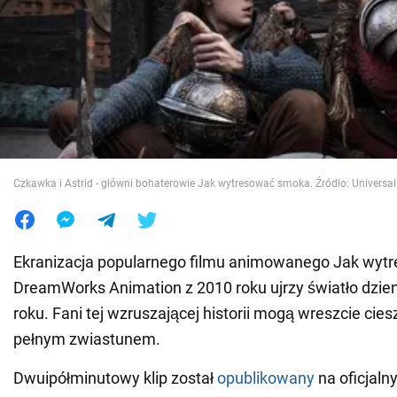
Wojna na Ukrainie
Świat
Jedzenie
Czkawka i Astrid - główni bohaterowie Jak wytresować smoka. Źródło: Universal
Ekranizacja popularnego filmu animowanego Jak wy
DreamWorks Animation z 2010 roku ujrzy światło dzie
roku. Fani tej wzruszającej historii mogą wreszcie cie
pełnym zwiastunem.
Dwuipółminutowy klip został
opublikowany
na oficjal