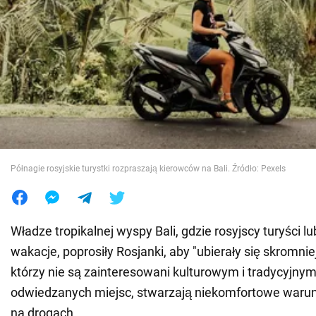
Wojna na Ukrainie
Świat
Jedzenie
Półnagie rosyjskie turystki rozpraszają kierowców na Bali. Źródło: Pexels
Władze tropikalnej wyspy Bali, gdzie rosyjscy turyści l
wakacje, poprosiły Rosjanki, aby "ubierały się skromniej
którzy nie są zainteresowani kulturowym i tradycyjny
odwiedzanych miejsc, stwarzają niekomfortowe warun
na drogach.