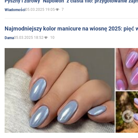
Pyszny i zdrowy "Napoleon" z ciasta filo: przygotowanie zaj
05.03.2025 19:05
7
Wiadomości
Najmodniejszy kolor manicure na wiosnę 2025: pięć
05.03.2025 18:52
10
Dama