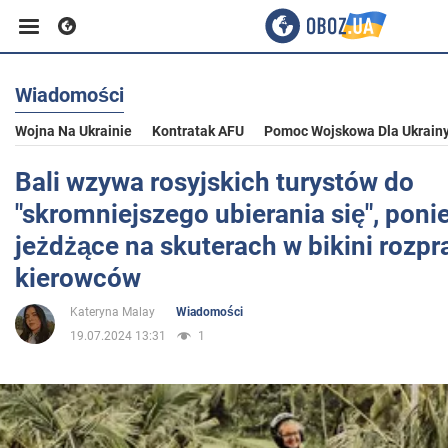
Wiadomości
Biznes
Wojna Na Ukrainie
Kontratak AFU
Pomoc Wojskowa Dla Ukrain
Sport
Bali wzywa rosyjskich turystów do
"skromniejszego ubierania się", poni
Rozrywka
jeżdżące na skuterach w bikini rozpr
kierowców
Życie
Kateryna Malay
Wiadomości
19.07.2024 13:31
1
Polityka
Społeczeństwo