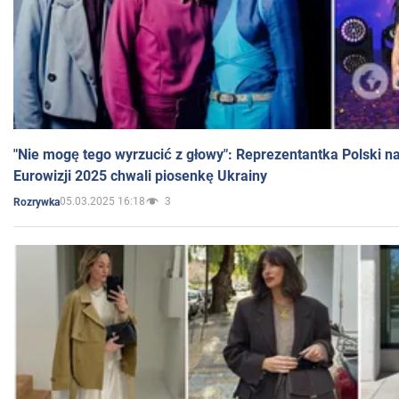
"Nie mogę tego wyrzucić z głowy": Reprezentantka Polski n
Eurowizji 2025 chwali piosenkę Ukrainy
05.03.2025 16:18
3
Rozrywka