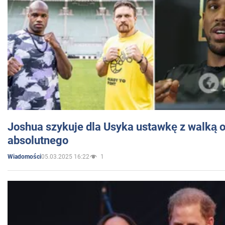
Joshua szykuje dla Usyka ustawkę z walką o 
absolutnego
05.03.2025 16:22
1
Wiadomości