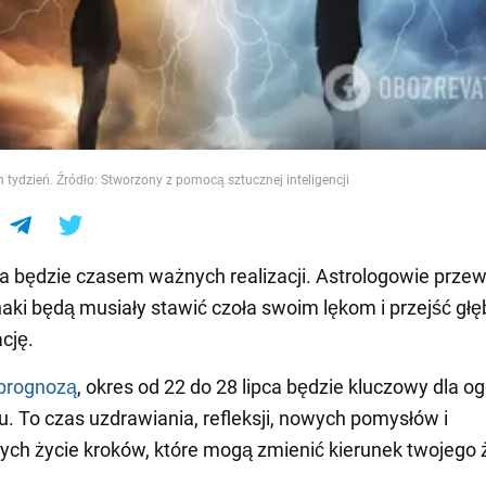
e
 tydzień. Źródło: Stworzony z pomocą sztucznej inteligencji
ca będzie czasem ważnych realizacji. Astrologowie przew
naki będą musiały stawić czoła swoim lękom i przejść gł
cję.
prognozą
, okres od 22 do 28 lipca będzie kluczowy dla o
u. To czas uzdrawiania, refleksji, nowych pomysłów i
ych życie kroków, które mogą zmienić kierunek twojego ż