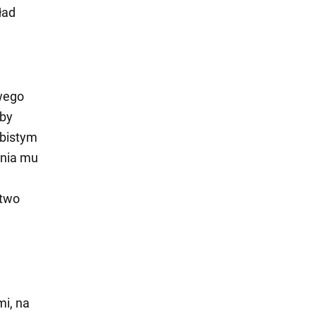
ład
owego
aby
obistym
ania mu
stwo
i, na