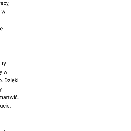
acy,
z w
ze
 ty
ny w
. Dzięki
y
martwić.
ucie.