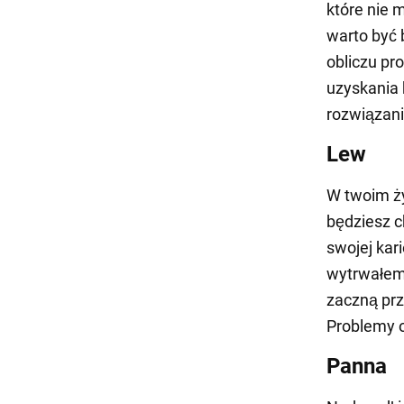
które nie 
warto być 
obliczu pr
uzyskania
rozwiązani
Lew
W twoim ży
będziesz c
swojej kar
wytrwałemu
zaczną prz
Problemy 
Panna