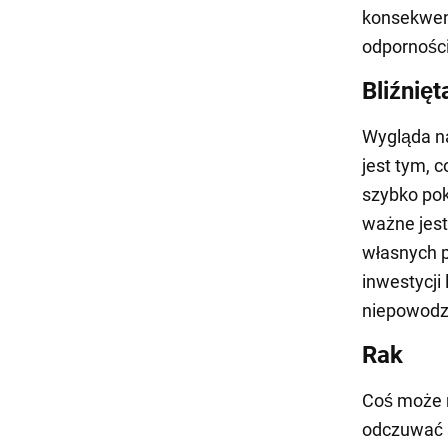
konsekwen
odpornośc
Bliźnięt
Wygląda na
jest tym, 
szybko pok
ważne jest
własnych p
inwestycj
niepowodze
Rak
Coś może n
odczuwać s