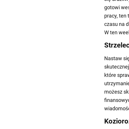
gotowi wes
pracy, ten
czasu na d
W ten week
Strzele
Nastaw się
skutecznej
które spra
utrzymanie
możesz sk
finansowyc
wiadomośc
Kozioro