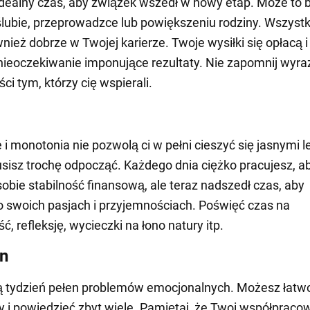
dealny czas, aby związek wszedł w nowy etap. Może to 
ślubie, przeprowadzce lub powiększeniu rodziny. Wszyst
nież dobrze w Twojej karierze. Twoje wysiłki się opłacą i
nieoczekiwanie imponujące rezultaty. Nie zapomnij wyra
ci tym, którzy cię wspierali.
i monotonia nie pozwolą ci w pełni cieszyć się jasnymi l
sisz trochę odpocząć. Każdego dnia ciężko pracujesz, a
obie stabilność finansową, ale teraz nadszedł czas, aby
 swoich pasjach i przyjemnościach. Poświęć czas na
, refleksję, wycieczki na łono natury itp.
n
ą tydzień pełen problemów emocjonalnych. Możesz łatwo
wy i powiedzieć zbyt wiele. Pamiętaj, że Twoi współpraco