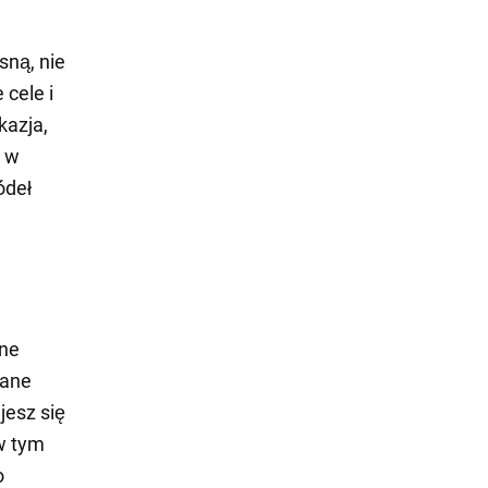
sną, nie
 cele i
kazja,
e w
ódeł
e
lne
wane
jesz się
w tym
o