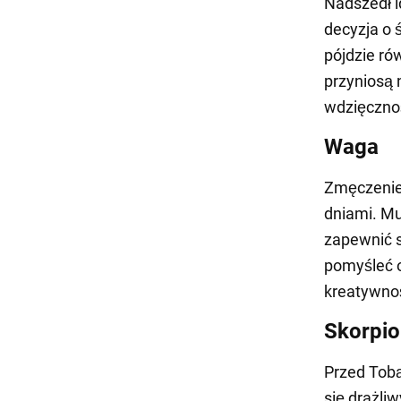
Nadszedł i
decyzja o 
pójdzie rów
przyniosą 
wdzięcznoś
Waga
Zmęczenie 
dniami. Mu
zapewnić s
pomyśleć o
kreatywność
Skorpio
Przed Tob
się drażli