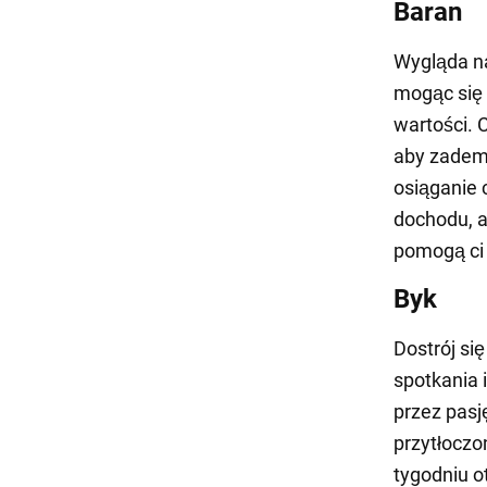
Baran
Wygląda na
mogąc się 
wartości. 
aby zadem
osiąganie 
dochodu, a
pomogą ci
Byk
Dostrój si
spotkania 
przez pasj
przytłoczo
tygodniu o