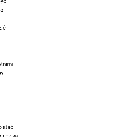
być
ko
zić
etnimi
by
 stać
wnicy są