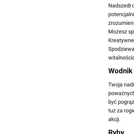
Nadszedł 
potencjaln
zrozumien
Możesz spo
Kreatywne 
Spodziewaj
witalności
Wodnik
Twoja nad
poważnych
być pogrąż
tuż za rog
akcji.
Ryby