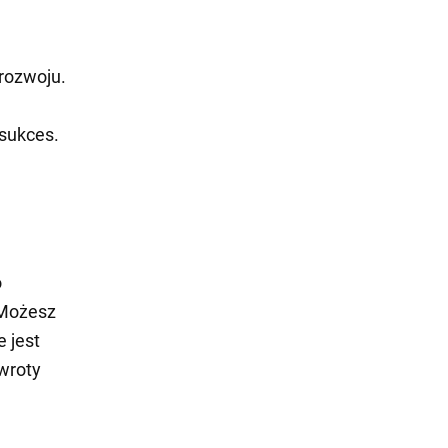
rozwoju.
sukces.
o
 Możesz
 jest
wroty