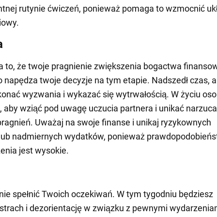
tnej rutynie ćwiczeń, ponieważ pomaga to wzmocnić uk
iowy.
a
 to, że twoje pragnienie zwiększenia bogactwa finans
co napędza twoje decyzje na tym etapie. Nadszedł czas, 
onać wyzwania i wykazać się wytrwałością. W życiu os
, aby wziąć pod uwagę uczucia partnera i unikać narzuc
ragnień. Uważaj na swoje finanse i unikaj ryzykownych
i lub nadmiernych wydatków, ponieważ prawdopodobień
nia jest wysokie.
ie spełnić Twoich oczekiwań. W tym tygodniu będziesz
trach i dezorientację w związku z pewnymi wydarzeniam