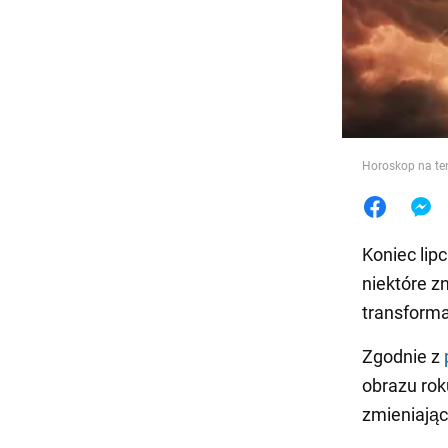
Jedzeni
Horoskop na ten
Koniec lip
niektóre z
transforma
Zgodnie z
obrazu rok
zmieniając