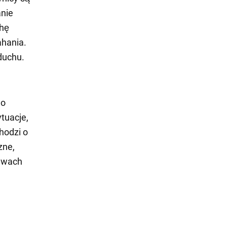
anie
chę
ahania.
duchu.
do
tuacje,
chodzi o
zne,
rawach