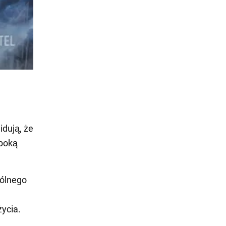
idują, że
ęboką
gólnego
ycia.