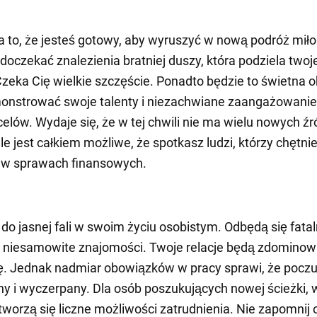
 to, że jesteś gotowy, aby wyruszyć w nową podróż miło
doczekać znalezienia bratniej duszy, która podziela twoje
Czeka Cię wielkie szczęście. Ponadto będzie to świetna o
onstrować swoje talenty i niezachwiane zaangażowani
celów. Wydaje się, że w tej chwili nie ma wielu nowych źr
le jest całkiem możliwe, że spotkasz ludzi, którzy chętni
 w sprawach finansowych.
ę do jasnej fali w swoim życiu osobistym. Odbędą się fata
i niesamowite znajomości. Twoje relacje będą zdomino
ę. Jednak nadmiar obowiązków w pracy sprawi, że poczu
ny i wyczerpany. Dla osób poszukujących nowej ścieżki, 
tworzą się liczne możliwości zatrudnienia. Nie zapomnij 