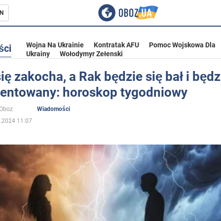
N
Wojna Na Ukrainie
Kontratak AFU
Pomoc Wojskowa Dla
ści
Ukrainy
Wołodymyr Zełenski
ię zakocha, a Rak będzie się bał i będz
ientowany: horoskop tygodniowy
ka
oOboz
Wiadomości
.2024 11:07
eństwo
a Ukrainie