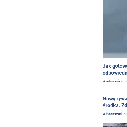
Jak gotow
odpowiedn
05.
Wiadomości
Nowy rywal
środka. Zd
05.
Wiadomości