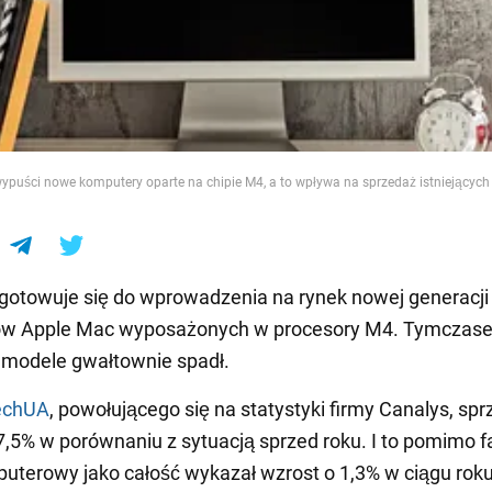
e
ypuści nowe komputery oparte na chipie M4, a to wpływa na sprzedaż istniejących 
gotowuje się do wprowadzenia na rynek nowej generacji
w Apple Mac wyposażonych w procesory M4. Tymczas
 modele gwałtownie spadł.
echUA
, powołującego się na statystyki firmy Canalys, sp
7,5% w porównaniu z sytuacją sprzed roku. I to pomimo f
uterowy jako całość wykazał wzrost o 1,3% w ciągu roku