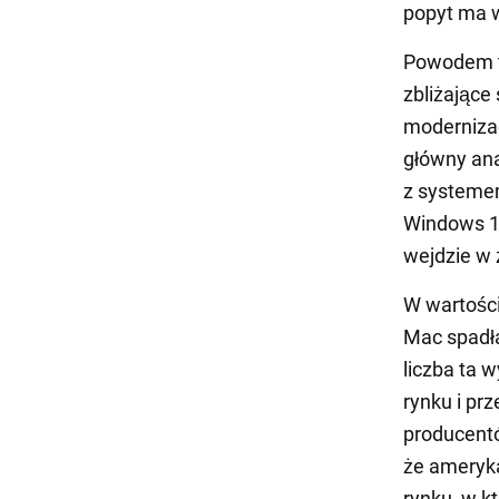
popyt ma 
Powodem t
zbliżające
moderniza
główny ana
z systeme
Windows 11
wejdzie w 
W wartośc
Mac spadła
liczba ta w
rynku i pr
producentó
że ameryk
rynku, w kt