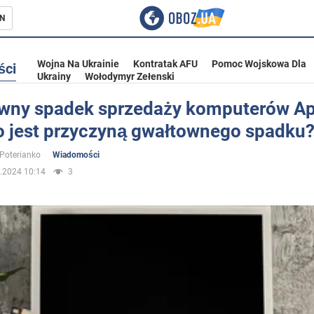
N
Wojna Na Ukrainie
Kontratak AFU
Pomoc Wojskowa Dla
ści
Ukrainy
Wołodymyr Zełenski
wny spadek sprzedaży komputerów Ap
o jest przyczyną gwałtownego spadku
ka
 Poterianko
Wiadomości
.2024 10:14
3
eństwo
a Ukrainie