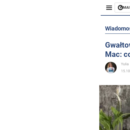
MAI
Biznes
Wiadomo
Sport
Gwałto
Mac: c
Rozryw
Yulia
Życie
15.10
Polityka
Społecz
Wojna n
Świat