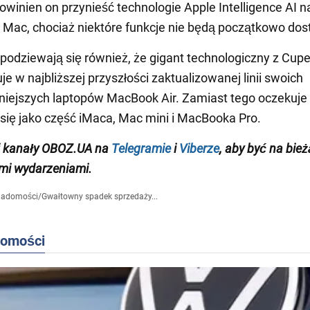
owinien on przynieść technologie Apple Intelligence AI n
Mac, chociaż niektóre funkcje nie będą początkowo dos
spodziewają się również, że gigant technologiczny z Cupe
je w najbliższej przyszłości zaktualizowanej linii swoich
niejszych laptopów MacBook Air. Zamiast tego oczekuje 
się jako część iMaca, Mac mini i MacBooka Pro.
j kanały OBOZ.UA na
Telegramie
i
Viberze
, aby być na bie
mi wydarzeniami.
iadomości
/
Gwałtowny spadek sprzedaży...
domości