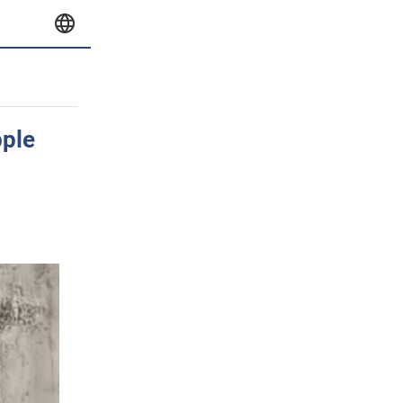
ple
?