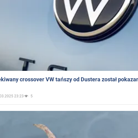
ekiwany crossover VW tańszy od Dustera został pokaza
03.2025 23:23
5