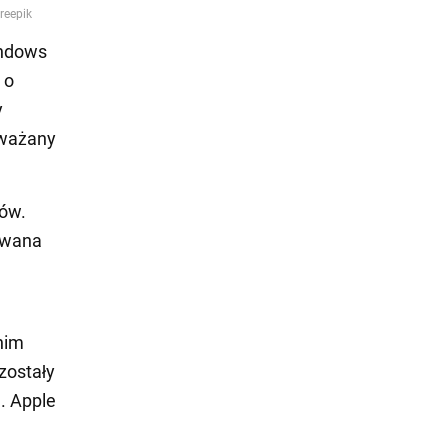
indows
 o
y
uważany
rów.
owana
nim
zostały
. Apple