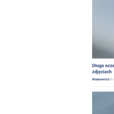
Długo ocz
zdjęciach
05.
Wiadomości