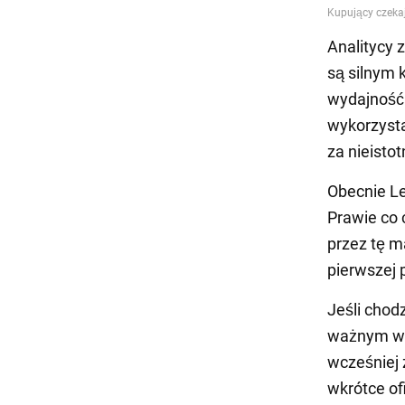
Analitycy
są silnym 
wydajność 
wykorzysta
za nieistot
Obecnie L
Prawie co
przez tę m
pierwszej p
Jeśli chod
ważnym wyd
wcześniej 
wkrótce of