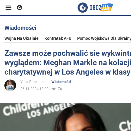
Wiadomości
Biznes
Wojna Na Ukrainie
Kontratak AFU
Pomoc Wojskowa Dla Ukrain
Sport
Zawsze może pochwalić się wykwin
wyglądem: Meghan Markle na kolacj
Rozrywka
charytatywnej w Los Angeles w klas
Yulia Poterianko
Wiadomości
Życie
26.11.2024 13:00
76
Polityka
Społeczeństwo