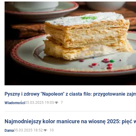
Pyszny i zdrowy "Napoleon" z ciasta filo: przygotowanie zaj
05.03.2025 19:05
7
Wiadomości
Najmodniejszy kolor manicure na wiosnę 2025: pięć
05.03.2025 18:52
10
Dama