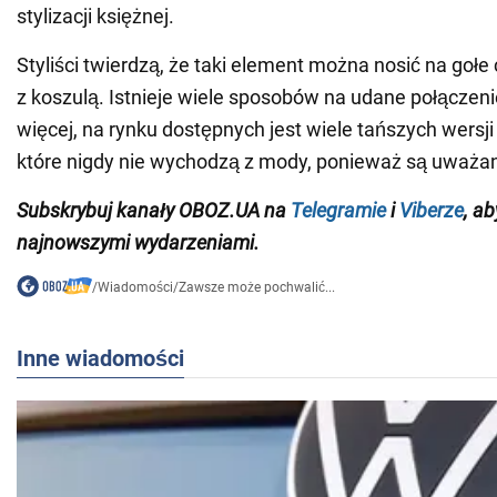
stylizacji księżnej.
Styliści twierdzą, że taki element można nosić na gołe c
z koszulą. Istnieje wiele sposobów na udane połączenie 
więcej, na rynku dostępnych jest wiele tańszych wersji
które nigdy nie wychodzą z mody, ponieważ są uważan
Subskrybuj kanały OBOZ.UA na
Telegramie
i
Viberze
, a
najnowszymi wydarzeniami.
/
Wiadomości
/
Zawsze może pochwalić...
Inne wiadomości