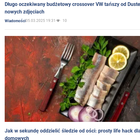
Długo oczekiwany budżetowy crossover VW tańszy od Dust
nowych zdjęciach
05.03.2025 19:31
10
Wiadomości
Jak w sekundę oddzielić śledzie od ości: prosty life hack d
domowych