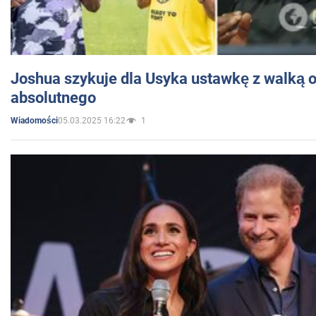
Joshua szykuje dla Usyka ustawkę z walką o 
absolutnego
05.03.2025 16:22
1
Wiadomości