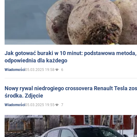
Jak gotować buraki w 10 minut: podstawowa metoda, 
odpowiednia dla każdego
05.03.2025 19:58
6
Wiadomości
Nowy rywal niedrogiego crossovera Renault Tesla zo
środka. Zdjęcie
05.03.2025 19:55
7
Wiadomości