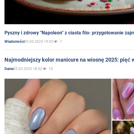
Pyszny i zdrowy "Napoleon" z ciasta filo: przygotowanie zaj
05.03.2025 19:05
7
Wiadomości
Najmodniejszy kolor manicure na wiosnę 2025: pięć
05.03.2025 18:52
10
Dama