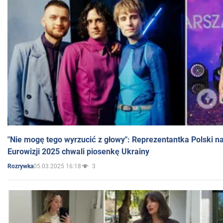
"Nie mogę tego wyrzucić z głowy": Reprezentantka Polski n
Eurowizji 2025 chwali piosenkę Ukrainy
05.03.2025 16:18
3
Rozrywka