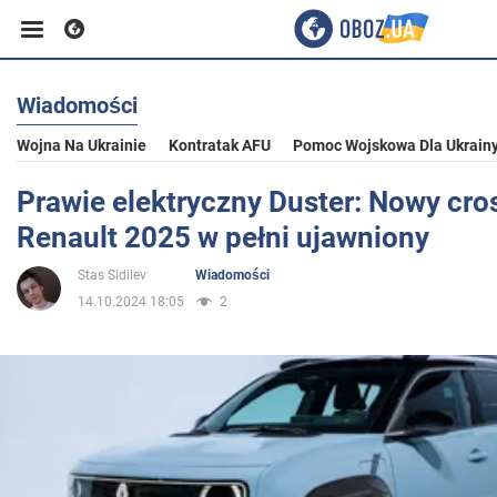
Wiadomości
Biznes
Wojna Na Ukrainie
Kontratak AFU
Pomoc Wojskowa Dla Ukrain
Sport
Prawie elektryczny Duster: Nowy cro
Renault 2025 w pełni ujawniony
Rozrywka
Stas Sidilev
Wiadomości
14.10.2024 18:05
2
Życie
Polityka
Społeczeństwo