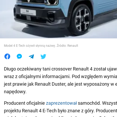
Wojna na Ukrainie
Świat
Jedzenie
Model 4 E-Tech ożywił słynną nazwę. Źródło: Renault
Długo oczekiwany tani crossover Renault 4 został uja
wraz z oficjalnymi informacjami. Pod względem wym
jest prawie jak Renault Duster, ale jest wyposażony w 
napędowy.
Producent oficjalnie
zaprezentował
samochód. Wszyst
projektu Renault 4 E-Tech było znane z góry. Produc