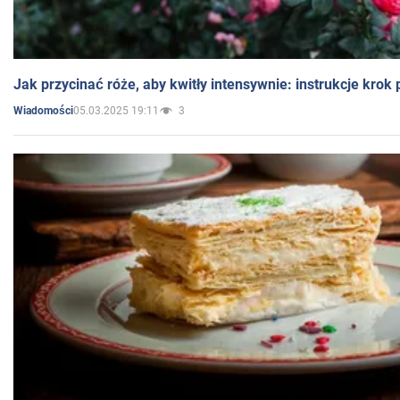
Jak przycinać róże, aby kwitły intensywnie: instrukcje krok
05.03.2025 19:11
3
Wiadomości