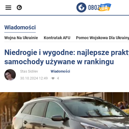
Wiadomości
Biznes
Wojna Na Ukrainie
Kontratak AFU
Pomoc Wojskowa Dla Ukrain
Sport
Niedrogie i wygodne: najlepsze prak
samochody używane w rankingu
Rozrywka
Stas Sidilev
Wiadomości
30.10.2024 12:49
4
Życie
Polityka
Społeczeństwo