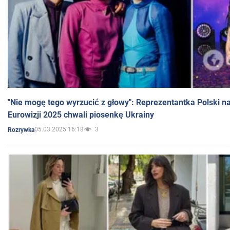
"Nie mogę tego wyrzucić z głowy": Reprezentantka Polski n
Eurowizji 2025 chwali piosenkę Ukrainy
05.03.2025 16:18
3
Rozrywka