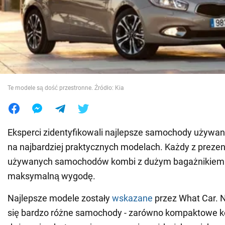
Wojna na Ukrainie
Świat
Jedzenie
Te modele są dość przestronne. Źródło: Kia
Eksperci zidentyfikowali najlepsze samochody używane
na najbardziej praktycznych modelach. Każdy z prez
używanych samochodów kombi z dużym bagażnikiem
maksymalną wygodę.
Najlepsze modele zostały
wskazane
przez What Car. Na
się bardzo różne samochody - zarówno kompaktowe kom