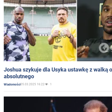
Joshua szykuje dla Usyka ustawkę z walką o 
absolutnego
05.03.2025 16:22
1
Wiadomości