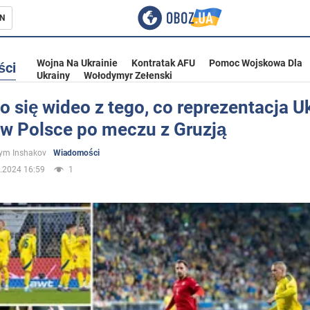
N
Wojna Na Ukrainie
Kontratak AFU
Pomoc Wojskowa Dla
ści
Ukrainy
Wołodymyr Zełenski
o się wideo z tego, co reprezentacja U
 w Polsce po meczu z Gruzją
ka
ym Inshakov
Wiadomości
.2024 16:59
1
eństwo
a Ukrainie