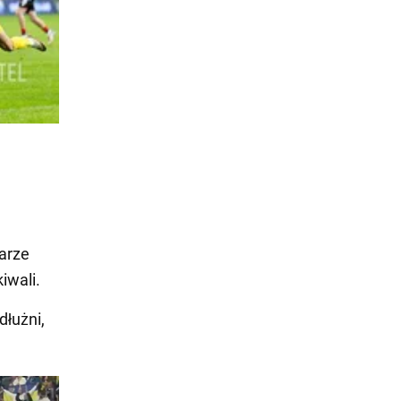
karze
iwali.
dłużni,