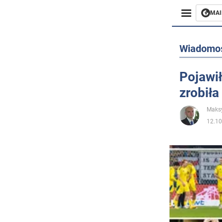
MAI
Biznes
Wiadomo
Sport
Pojawił
zrobiła
Rozryw
Maks
Życie
12.10
Polityka
Społecz
Wojna n
Świat