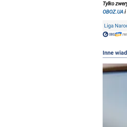
Tylko
zwer
OBOZ.UA
i
Liga Nar
/
W
Inne wia