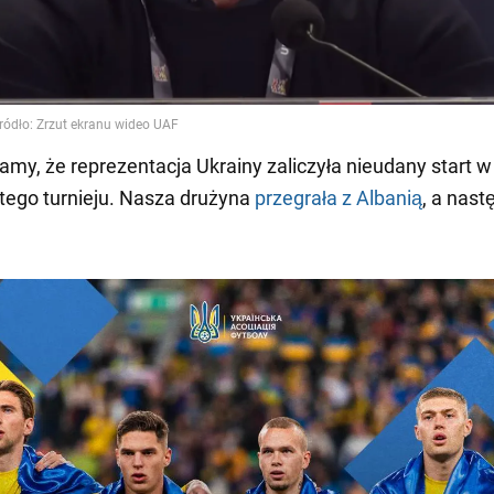
my, że reprezentacja Ukrainy zaliczyła nieudany start
tego turnieju. Nasza drużyna
przegrała z Albanią
, a nast