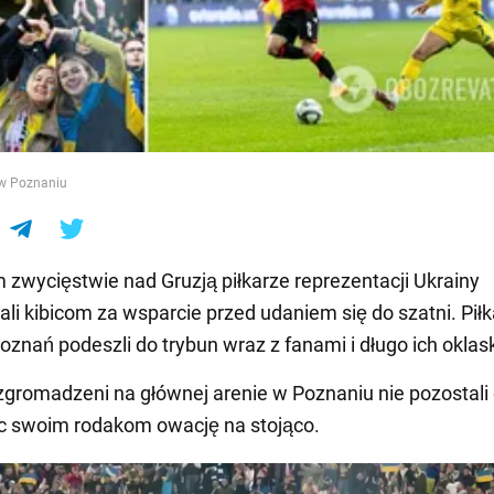
e
 w Poznaniu
 zwycięstwie nad Gruzją piłkarze reprezentacji Ukrainy
li kibicom za wsparcie przed udaniem się do szatni. Pił
oznań podeszli do trybun wraz z fanami i długo ich oklask
gromadzeni na głównej arenie w Poznaniu nie pozostali 
c swoim rodakom owację na stojąco.