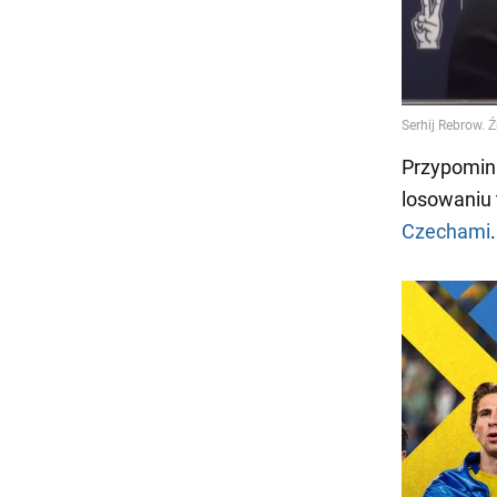
Przypomina
losowaniu 
Czechami
.