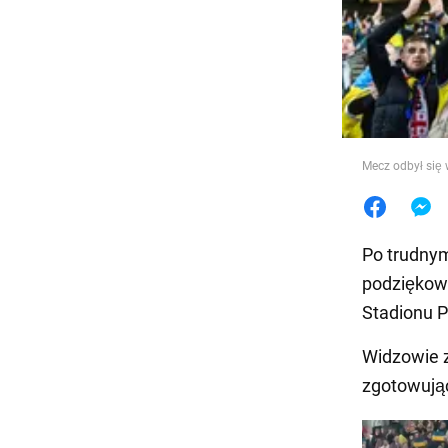
Jedzeni
Mecz odbył się
Po trudnym
podziękowa
Stadionu P
Widzowie z
zgotowują