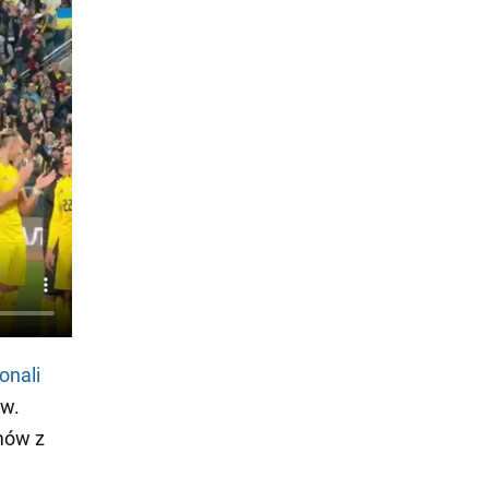
onali
ów.
mów z