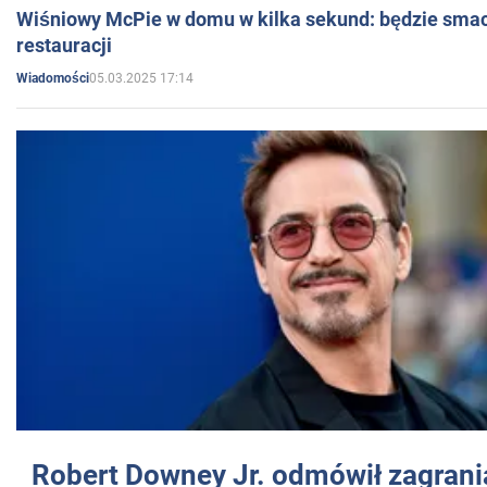
Wiśniowy McPie w domu w kilka sekund: będzie smac
restauracji
05.03.2025 17:14
Wiadomości
Robert Downey Jr. odmówił zagrani