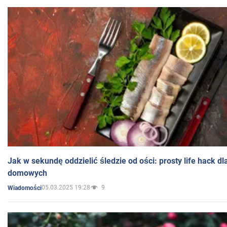
Jak w sekundę oddzielić śledzie od ości: prosty life hack d
domowych
05.03.2025 19:28
9
Wiadomości