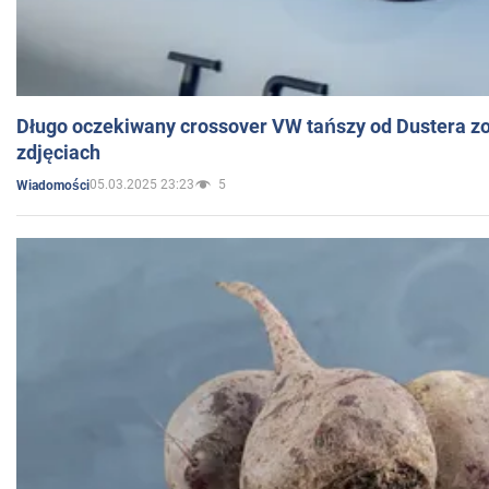
Długo oczekiwany crossover VW tańszy od Dustera zo
zdjęciach
05.03.2025 23:23
5
Wiadomości