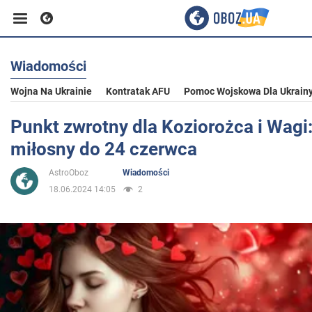
Wiadomości
Biznes
Wojna Na Ukrainie
Kontratak AFU
Pomoc Wojskowa Dla Ukrain
Sport
Punkt zwrotny dla Koziorożca i Wagi
miłosny do 24 czerwca
Rozrywka
AstroOboz
Wiadomości
18.06.2024 14:05
2
Życie
Polityka
Społeczeństwo