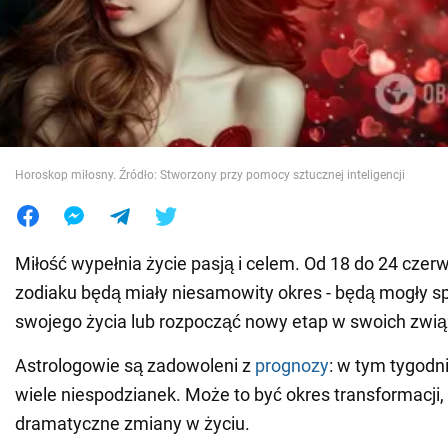
Wojna na Ukrainie
Świat
Jedzenie
Horoskop miłosny. Źródło: Stworzony przy pomocy sztucznej inteligencji
Miłość wypełnia życie pasją i celem. Od 18 do 24 czerw
zodiaku będą miały niesamowity okres - będą mogły s
swojego życia lub rozpocząć nowy etap w swoich zwi
Astrologowie są zadowoleni z
prognozy
: w tym tygodn
wiele niespodzianek. Może to być okres transformacji,
dramatyczne zmiany w życiu.