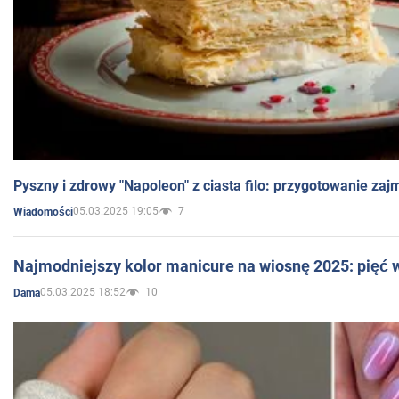
Pyszny i zdrowy "Napoleon" z ciasta filo: przygotowanie zaj
05.03.2025 19:05
7
Wiadomości
Najmodniejszy kolor manicure na wiosnę 2025: pięć
05.03.2025 18:52
10
Dama