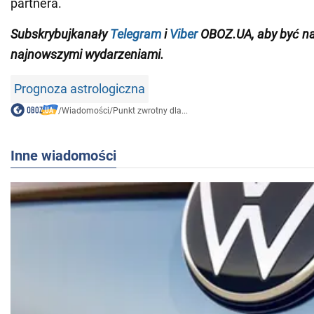
partnera.
Subskrybuj
kanały
Telegram
i
Viber
OBOZ.
UA,
aby być na
najnowszymi wydarzeniami
.
Prognoza astrologiczna
/
Wiadomości
/
Punkt zwrotny dla...
Inne wiadomości