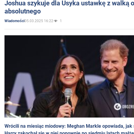
Joshua szykuje dla Usyka ustawkę z walką o 
absolutnego
05.03.2025 16:22
1
Wiadomości
Wrócili na miesiąc miodowy: Meghan Markle opowiada, jak s
Harry zakochał się w niej ponownie po siedmiu latach małż