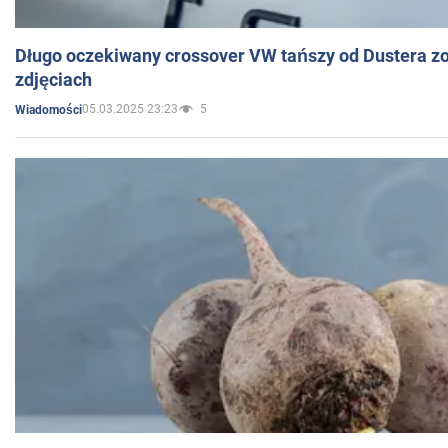
Długo oczekiwany crossover VW tańszy od Dustera zo
zdjęciach
05.03.2025 23:23
5
Wiadomości