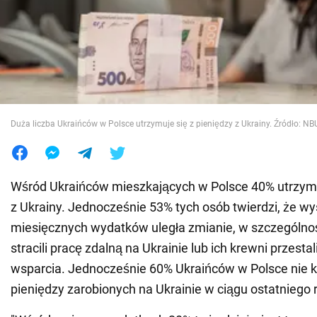
Wojna na Ukrainie
Świat
Jedzenie
Duża liczba Ukraińców w Polsce utrzymuje się z pieniędzy z Ukrainy. Źródło: NB
Wśród Ukraińców mieszkających w Polsce 40% utrzymuj
z Ukrainy. Jednocześnie 53% tych osób twierdzi, że wy
miesięcznych wydatków uległa zmianie, w szczególnoś
stracili pracę zdalną na Ukrainie lub ich krewni przestal
wsparcia. Jednocześnie 60% Ukraińców w Polsce nie k
pieniędzy zarobionych na Ukrainie w ciągu ostatniego 