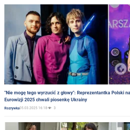
"Nie mogę tego wyrzucić z głowy": Reprezentantka Polski n
Eurowizji 2025 chwali piosenkę Ukrainy
05.03.2025 16:18
3
Rozrywka