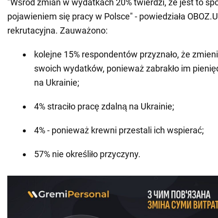
"Wśród zmian w wydatkach 20% twierdzi, że jest to 
pojawieniem się pracy w Polsce" - powiedziała OBOZ.
rekrutacyjna. Zauważono:
kolejne 15% respondentów przyznało, że zmien
swoich wydatków, ponieważ zabrakło im pienię
na Ukrainie;
4% straciło pracę zdalną na Ukrainie;
4% - ponieważ krewni przestali ich wspierać;
57% nie określiło przyczyny.