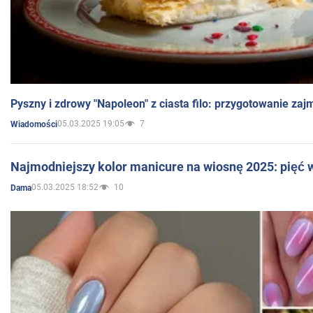
Pyszny i zdrowy "Napoleon" z ciasta filo: przygotowanie zaj
05.03.2025 19:05
7
Wiadomości
Najmodniejszy kolor manicure na wiosnę 2025: pięć
05.03.2025 18:52
10
Dama