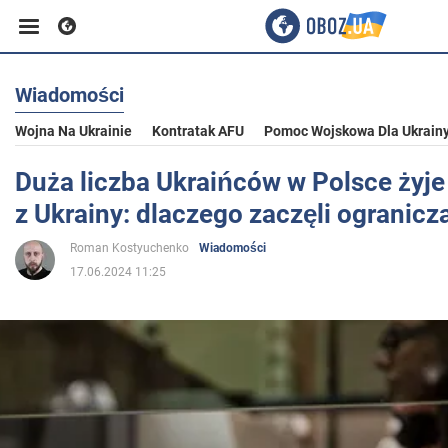
Wiadomości
Biznes
Wojna Na Ukrainie
Kontratak AFU
Pomoc Wojskowa Dla Ukrain
Sport
Duża liczba Ukraińców w Polsce żyje
z Ukrainy: dlaczego zaczęli ogranicz
Rozrywka
Roman Kostyuchenko
Wiadomości
17.06.2024 11:25
Życie
Polityka
Społeczeństwo