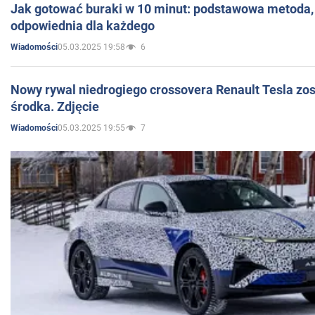
Jak gotować buraki w 10 minut: podstawowa metoda, 
odpowiednia dla każdego
05.03.2025 19:58
6
Wiadomości
Nowy rywal niedrogiego crossovera Renault Tesla zo
środka. Zdjęcie
05.03.2025 19:55
7
Wiadomości