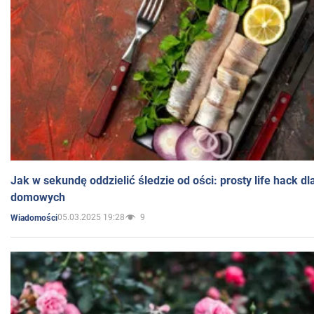
Jak w sekundę oddzielić śledzie od ości: prosty life hack d
domowych
05.03.2025 19:28
9
Wiadomości