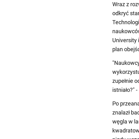
Wraz z roz
odkryć sta
Technologi
naukowców,
University
plan obejśc
"Naukowcy 
wykorzystu
zupełnie o
istniało?"
Po przeana
znalazł ba
węgla w l
kwadratow