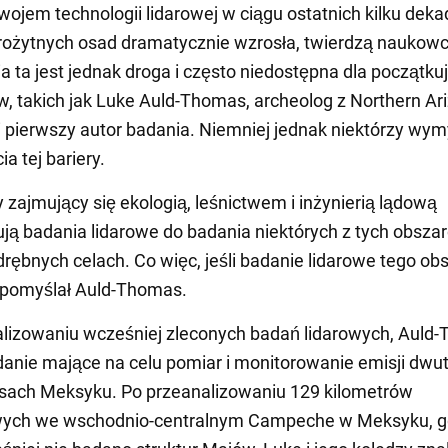
wojem technologii lidarowej w ciągu ostatnich kilku dekad
rożytnych osad dramatycznie wzrosła, twierdzą naukowc
a ta jest jednak droga i często niedostępna dla początku
 takich jak Luke Auld-Thomas, archeolog z Northern Ar
 i pierwszy autor badania. Niemniej jednak niektórzy wymy
ia tej bariery.
zajmujący się ekologią, leśnictwem i inżynierią lądową
ją badania lidarowe do badania niektórych z tych obsza
drębnych celach. Co więc, jeśli badanie lidarowe tego obs
 - pomyślał Auld-Thomas.
lizowaniu wcześniej zleconych badań lidarowych, Auld
danie mające na celu pomiar i monitorowanie emisji dwu
asach Meksyku. Po przeanalizowaniu 129 kilometrów
ych we wschodnio-centralnym Campeche w Meksyku, g