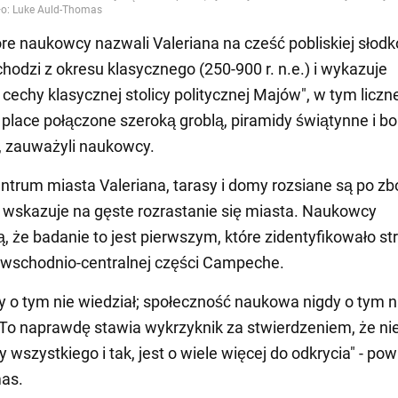
óre naukowcy nazwali Valeriana na cześć pobliskiej słod
chodzi z okresu klasycznego (250-900 r. n.e.) i wykazuje
 cechy klasycznej stolicy politycznej Majów", w tym liczn
place połączone szeroką groblą, piramidy świątynne i bo
ę, zauważyli naukowcy.
entrum miasta Valeriana, tarasy i domy rozsiane są po z
 wskazuje na gęste rozrastanie się miasta. Naukowcy
ą, że badanie to jest pierwszym, które zidentyfikowało st
wschodnio-centralnej części Campeche.
y o tym nie wiedział; społeczność naukowa nigdy o tym n
 To naprawdę stawia wykrzyknik za stwierdzeniem, że nie
 wszystkiego i tak, jest o wiele więcej do odkrycia" - pow
as.