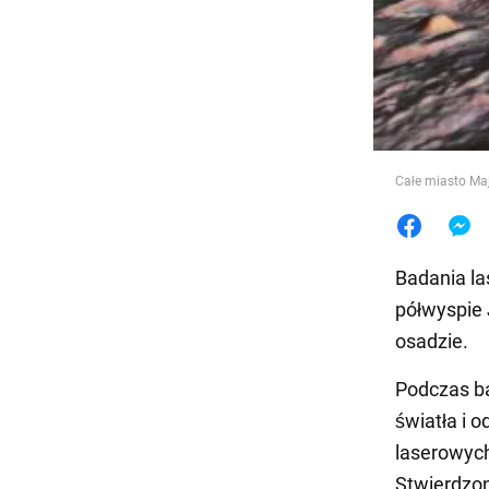
Jedzeni
Całe miasto Maj
Badania l
półwyspie 
osadzie.
Podczas b
światła i 
laserowych
Stwierdzon