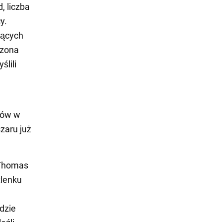
, liczba
y.
jących
izona
ślili
rów w
zaru już
-Thomas
tlenku
dzie