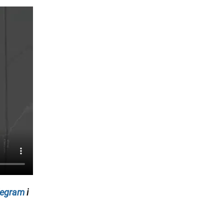
legram
i