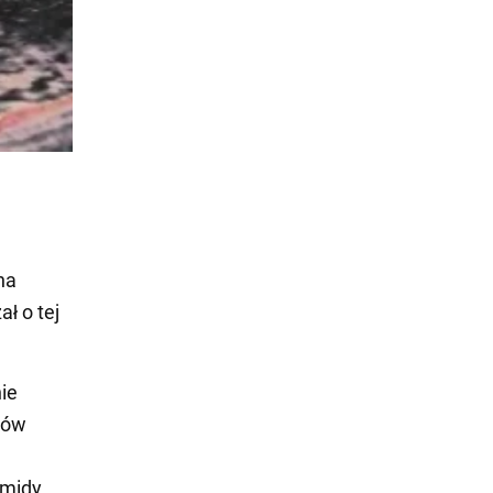
na
ł o tej
ie
lsów
amidy,