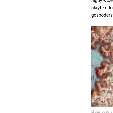
nigdy wcze
ukryte od
gospodarst