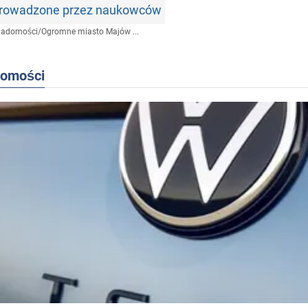
prowadzone przez naukowców
iadomości
/
Ogromne miasto Majów ...
domości