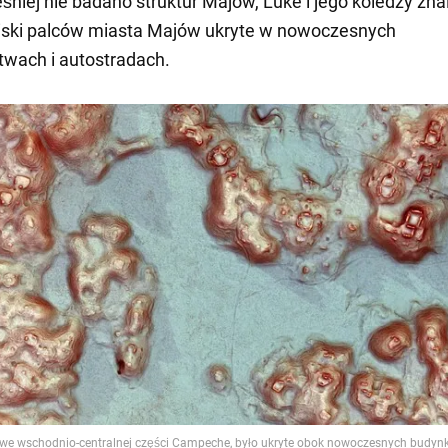
śniej nie badano struktur Majów, Luke i jego koledzy znal
ciski palców miasta Majów ukryte w nowoczesnych
wach i autostradach.