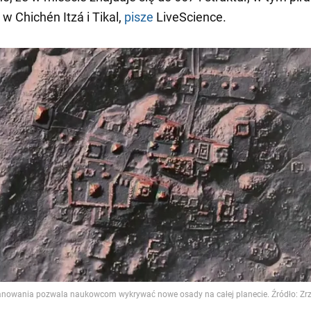
e w Chichén Itzá i Tikal,
pisze
LiveScience.