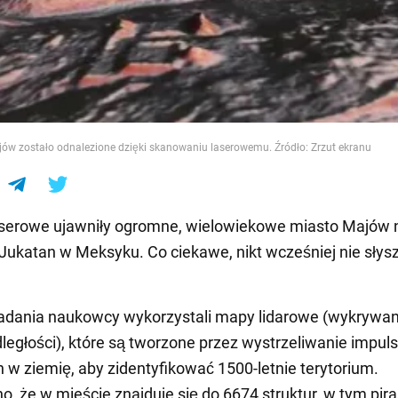
e
ów zostało odnalezione dzięki skanowaniu laserowemu. Źródło: Zrzut ekranu
aserowe ujawniły ogromne, wielowiekowe miasto Majów 
Jukatan w Meksyku. Co ciekawe, nikt wcześniej nie słysza
adania naukowcy wykorzystali mapy lidarowe (wykrywan
odległości), które są tworzone przez wystrzeliwanie impu
 w ziemię, aby zidentyfikować 1500-letnie terytorium.
o, że w mieście znajduje się do 6674 struktur, w tym pir