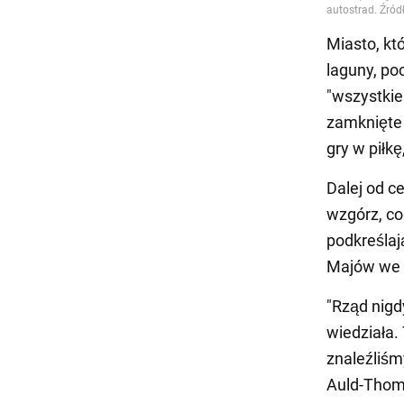
Miasto, kt
laguny, po
"wszystkie
zamknięte 
gry w piłk
Dalej od c
wzgórz, co
podkreślaj
Majów we 
"Rząd nigd
wiedziała.
znaleźliśmy
Auld-Thom