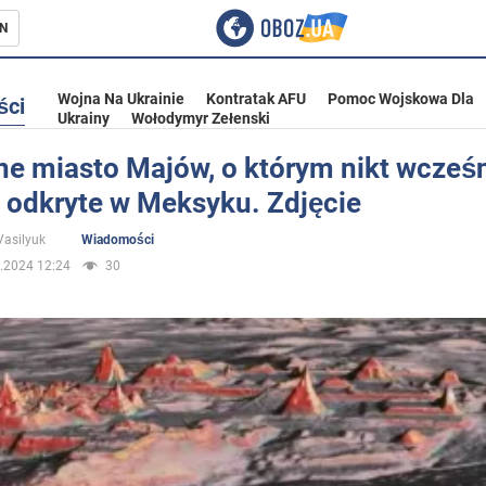
N
Wojna Na Ukrainie
Kontratak AFU
Pomoc Wojskowa Dla
ści
Ukrainy
Wołodymyr Zełenski
e miasto Majów, o którym nikt wcześn
, odkryte w Meksyku. Zdjęcie
ka
Vasilyuk
Wiadomości
.2024 12:24
30
eństwo
a Ukrainie