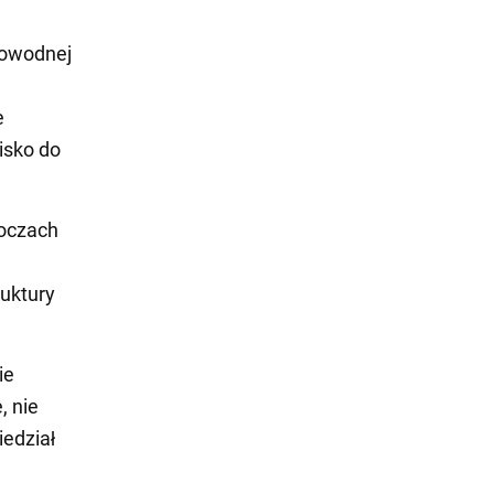
kowodnej
e
isko do
boczach
ruktury
ie
, nie
iedział