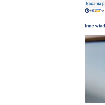
Badania 
/
W
Inne wia