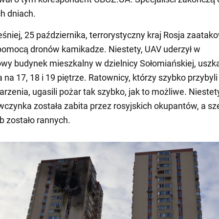
ch dniach.
śniej, 25 października, terrorystyczny kraj Rosja zaatak
 pomocą dronów kamikadze. Niestety, UAV uderzył w
owy budynek mieszkalny w dzielnicy Sołomiańskiej, uszk
na 17, 18 i 19 piętrze. Ratownicy, którzy szybko przybyli
rzenia, ugasili pożar tak szybko, jak to możliwe. Niestety
ewczynka została zabita przez rosyjskich okupantów, a sz
b zostało rannych.