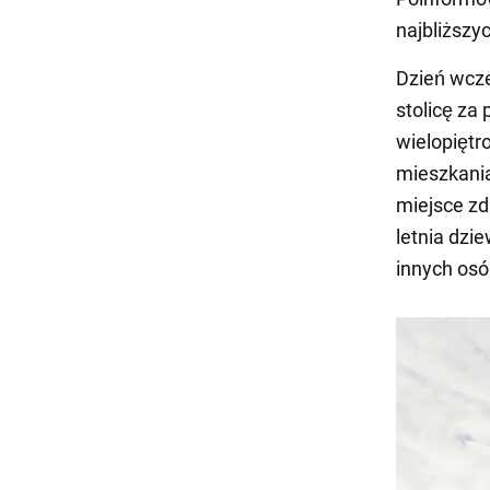
najbliższy
Dzień wcze
stolicę za
wielopiętr
mieszkania 
miejsce zda
letnia dzi
innych osó