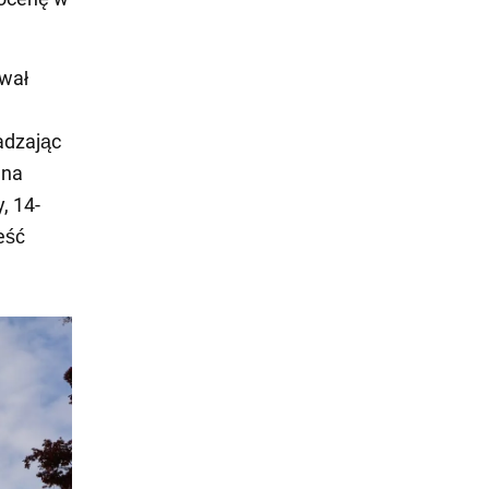
ował
adzając
 na
, 14-
eść