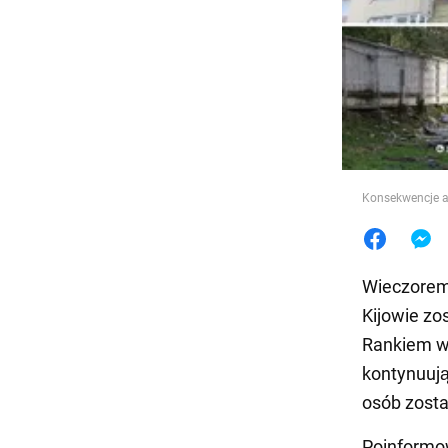
Jedzeni
Konsekwencje a
Wieczorem 
Kijowie zo
Rankiem w 
kontynuują
osób zosta
Poinformo