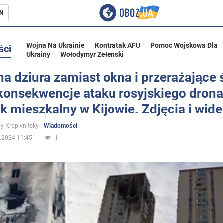
N
Wojna Na Ukrainie
Kontratak AFU
Pomoc Wojskowa Dla
ści
Ukrainy
Wołodymyr Zełenski
 dziura zamiast okna i przerażające 
 konsekwencje ataku rosyjskiego drona
ka
 mieszkalny w Kijowie. Zdjęcia i wid
iy Kropivnitsky
Wiadomości
.2024 11:45
1
eństwo
a Ukrainie