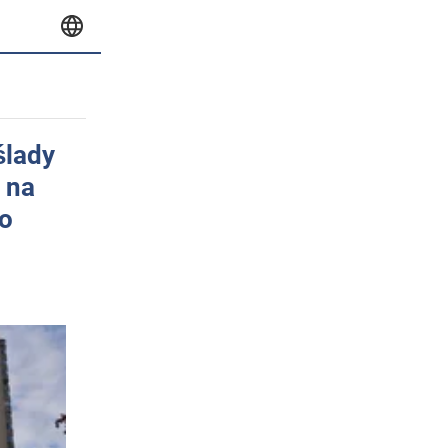
ślady
 na
eo