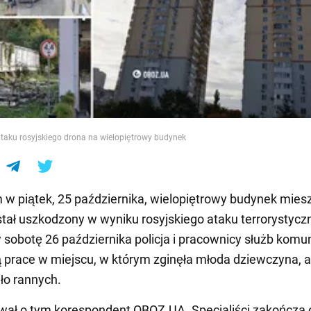
e
taku rosyjskiego drona na wielopiętrowy budynek
w piątek, 25 października, wielopiętrowy budynek mies
stał uszkodzony w wyniku rosyjskiego ataku terrorystycz
sobotę 26 października policja i pracownicy służb komu
 prace w miejscu, w którym zginęła młoda dziewczyna, a
ło rannych.
wał o tym korespondent OBOZ.UA. Specjaliści zakończą