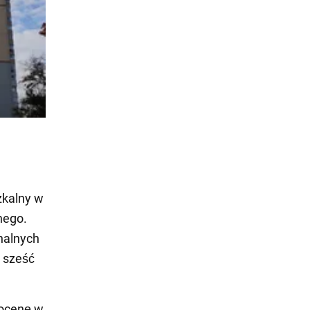
zkalny w
nego.
nalnych
 sześć
 ocenę w