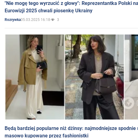
"Nie mogę tego wyrzucić z głowy": Reprezentantka Polski n
Eurowizji 2025 chwali piosenkę Ukrainy
05.03.2025 16:18
3
Rozrywka
Będą bardziej popularne niż dżinsy: najmodniejsze spodnie 
masowo kupowane przez fashionistki