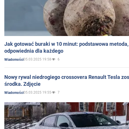
Jak gotować buraki w 10 minut: podstawowa metoda, 
odpowiednia dla każdego
05.03.2025 19:58
6
Wiadomości
Nowy rywal niedrogiego crossovera Renault Tesla zo
środka. Zdjęcie
05.03.2025 19:55
7
Wiadomości