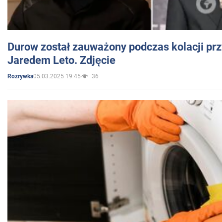
Durow został zauważony podczas kolacji prz
Jaredem Leto. Zdjęcie
05.03.2025 19:45
36
Rozrywka