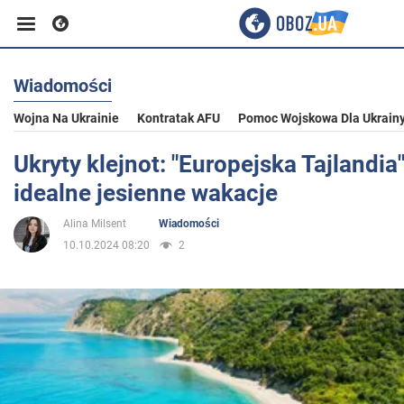
Wiadomości
Biznes
Wojna Na Ukrainie
Kontratak AFU
Pomoc Wojskowa Dla Ukrain
Sport
Ukryty klejnot: "Europejska Tajlandia"
idealne jesienne wakacje
Rozrywka
Alina Milsent
Wiadomości
10.10.2024 08:20
2
Życie
Polityka
Społeczeństwo