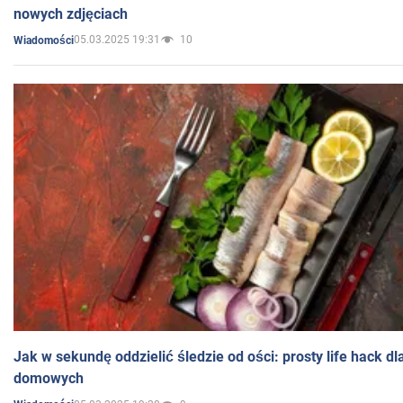
nowych zdjęciach
05.03.2025 19:31
10
Wiadomości
Jak w sekundę oddzielić śledzie od ości: prosty life hack d
domowych