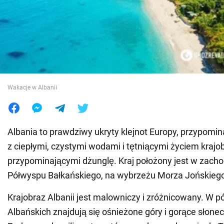
Wojna na Ukrainie
Świat
Jedzenie
Wakacje w Albanii
Albania to prawdziwy ukryty klejnot Europy, przypomina
z ciepłymi, czystymi wodami i tętniącymi życiem kraj
przypominającymi dżunglę. Kraj położony jest w zacho
Półwyspu Bałkańskiego, na wybrzeżu Morza Jońskiego 
Krajobraz Albanii jest malowniczy i zróżnicowany. W 
Albańskich znajdują się ośnieżone góry i gorące słon