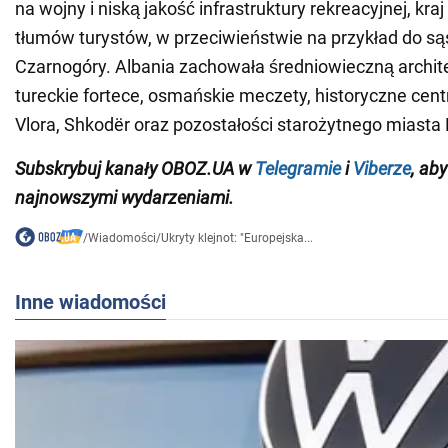
na wojny i niską jakość infrastruktury rekreacyjnej, kra
tłumów turystów, w przeciwieństwie na przykład do są
Czarnogóry. Albania zachowała średniowieczną archite
tureckie fortece, osmańskie meczety, historyczne cent
Vlora, Shkodër oraz pozostałości starożytnego miasta B
Subskrybuj kanały OBOZ.UA w
Telegramie
i
Viberze
, ab
najnowszymi wydarzeniami.
/
Wiadomości
/
Ukryty klejnot: "Europejska...
Inne wiadomości