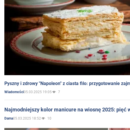
Pyszny i zdrowy "Napoleon" z ciasta filo: przygotowanie zaj
05.03.2025 19:05
7
Wiadomości
Najmodniejszy kolor manicure na wiosnę 2025: pięć
05.03.2025 18:52
10
Dama