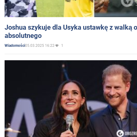
Joshua szykuje dla Usyka ustawkę z walką o 
absolutnego
05.03.2025 16:22
1
Wiadomości