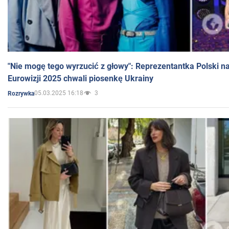
"Nie mogę tego wyrzucić z głowy": Reprezentantka Polski n
Eurowizji 2025 chwali piosenkę Ukrainy
05.03.2025 16:18
3
Rozrywka