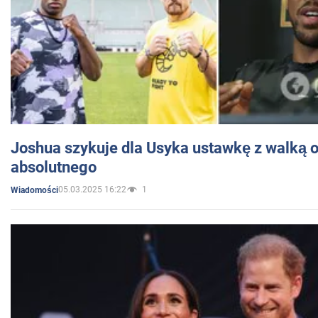
Joshua szykuje dla Usyka ustawkę z walką o 
absolutnego
05.03.2025 16:22
1
Wiadomości