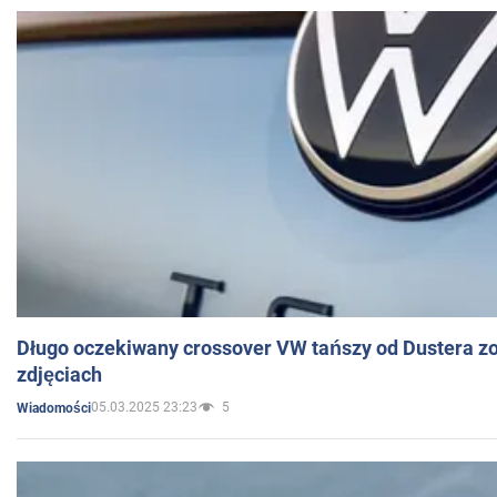
Długo oczekiwany crossover VW tańszy od Dustera zo
zdjęciach
05.03.2025 23:23
5
Wiadomości