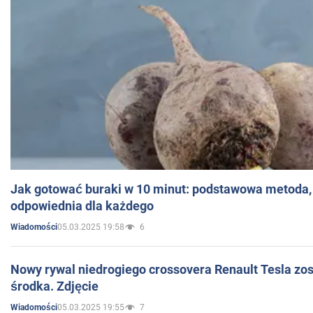
Jak gotować buraki w 10 minut: podstawowa metoda, 
odpowiednia dla każdego
05.03.2025 19:58
6
Wiadomości
Nowy rywal niedrogiego crossovera Renault Tesla zo
środka. Zdjęcie
05.03.2025 19:55
7
Wiadomości