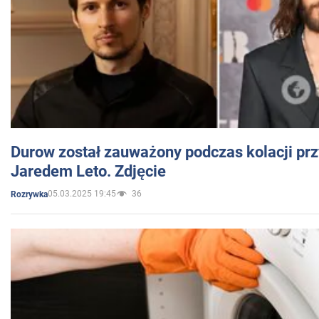
Durow został zauważony podczas kolacji prz
Jaredem Leto. Zdjęcie
05.03.2025 19:45
36
Rozrywka