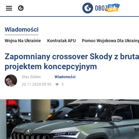
Wiadomości
Biznes
Wojna Na Ukrainie
Kontratak AFU
Pomoc Wojskowa Dla Ukrain
Sport
Zapomniany crossover Skody z brut
projektem koncepcyjnym
Rozrywka
Stas Sidilev
Wiadomości
20.11.2024 09:50
5
Życie
Polityka
Społeczeństwo