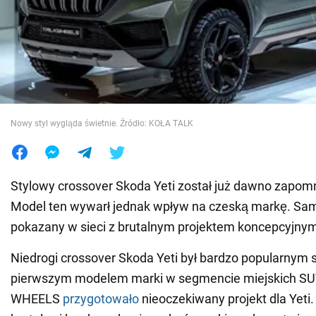
Wojna na Ukrainie
Świat
Jedzenie
Nowy styl wygląda świetnie. Źródło: KOŁA TALK
Stylowy crossover Skoda Yeti został już dawno zapomn
Model ten wywarł jednak wpływ na czeską markę. Sa
pokazany w sieci z brutalnym projektem koncepcyjny
Niedrogi crossover Skoda Yeti był bardzo popularny
pierwszym modelem marki w segmencie miejskich SU
WHEELS
przygotowało
nieoczekiwany projekt dla Yeti.