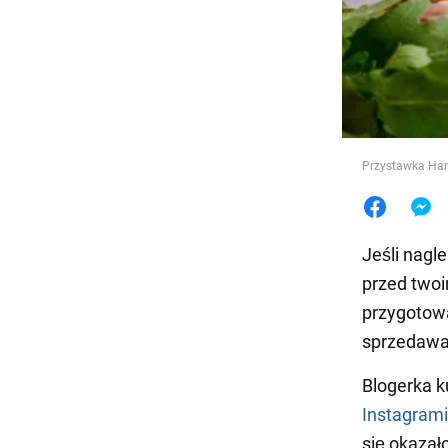
Jedzeni
Przystawka Ham
Jeśli nagle
przed twoi
przygotowa
sprzedawan
Blogerka k
Instagram
się okazało