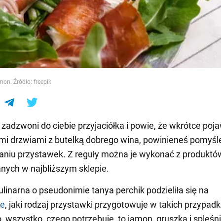
e
on. Źródło: freepik
 zadzwoni do ciebie przyjaciółka i powie, że wkrótce poja
mi drzwiami z butelką dobrego wina, powinieneś pomyśl
niu przystawek. Z reguły można je wykonać z produktó
ych w najbliższym sklepie.
ulinarna o pseudonimie tanya perchik podzieliła się na
ie
, jaki rodzaj przystawki przygotowuje w takich przypad
, wszystko, czego potrzebuje, to jamon, gruszka i spleśni