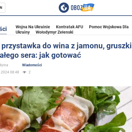
N
Wojna Na Ukrainie
Kontratak AFU
Pomoc Wojskowa Dla
ści
Ukrainy
Wołodymyr Zełenski
przystawka do wina z jamonu, gruszki 
ałego sera: jak gotować
ka
Ilyina
Wiadomości
.2024 08:48
2
eństwo
a Ukrainie