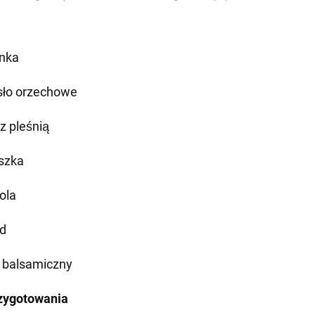
nka
ło orzechowe
 z pleśnią
szka
ola
d
 balsamiczny
zygotowania