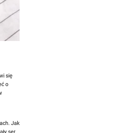
wi się
eć o
w
kach. Jak
ały ser.