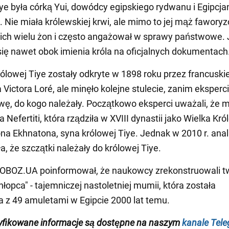
ye była córką Yui, dowódcy egipskiego rydwanu i Egipcjan
i. Nie miała królewskiej krwi, ale mimo to jej mąż faworyz
ch wielu żon i często angażował w sprawy państwowe. J
się nawet obok imienia króla na oficjalnych dokumentach
rólowej Tiye zostały odkryte w 1898 roku przez francuski
Victora Loré, ale minęło kolejne stulecie, zanim eksperci
wę, do kogo należały. Początkowo eksperci uważali, że 
 Nefertiti, która rządziła w XVIII dynastii jako Wielka Kr
na Ekhnatona, syna królowej Tiye. Jednak w 2010 r. ana
a, że szczątki należały do królowej Tiye.
 OBOZ.UA poinformował, że naukowcy zrekonstruowali t
łopca" - tajemniczej nastoletniej mumii, która została
z 49 amuletami w Egipcie 2000 lat temu.
yfikowane informacje są dostępne na naszym
kanale Tel