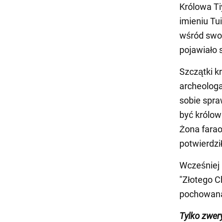
Królowa Ti
imieniu Tu
wśród swoi
pojawiało 
Szczątki k
archeologa 
sobie spra
być królowa
Żona farao
potwierdził
Wcześniej
"Złotego Ch
pochowana 
Tylko zwer