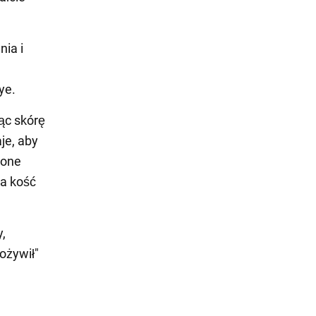
ia i
ye.
ąc skórę
je, aby
cone
ia kość
,
ożywił"