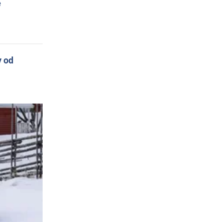
e
y od