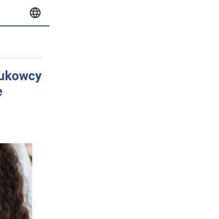
naukowcy
e