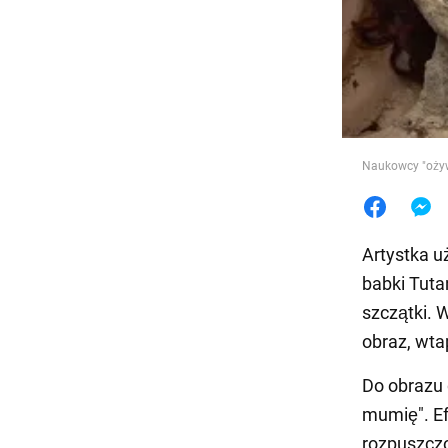
Jedzeni
Naukowcy "oży
Artystka u
babki Tuta
szczątki. 
obraz, wta
Do obrazu 
mumię". E
rozpuszczo