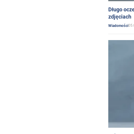
Długo ocz
zdjęciach
05.
Wiadomości