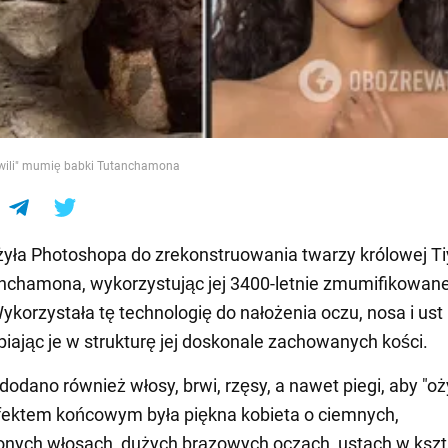
e
wili" mumię babki Tutanchamona
żyła Photoshopa do zrekonstruowania twarzy królowej Ti
nchamona, wykorzystując jej 3400-letnie zmumifikowan
Wykorzystała tę technologię do nałożenia oczu, nosa i ust
piając je w strukturę jej doskonale zachowanych kości.
dodano również włosy, brwi, rzęsy, a nawet piegi, aby "o
fektem końcowym była piękna kobieta o ciemnych,
nych włosach, dużych brązowych oczach, ustach w kszt