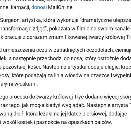
mnej karnacji,
donosi
MailOnline.
urgeon, artystka, która wykonuje "dramatyczne ulepszen
transformacje zdjęć", pokazała w filmie na swoim kanale
ak pracuje z obrazem zmumifikowanej twarzy królowej Ti
 umieszczenia oczu w zapadniętych oczodołach, cieniuj
ek, a następnie przechodzi do nosa, który ostrożnie doda
 pozostałej kości. Następnie artystka dodaje długie, krę
osy, które podążają za linią włosów na czaszce i wypełn
ałymi włoskami.
tego procesu do twarzy królowej Tiye dodano więcej skóry
raz tego, jak mogła kiedyś wyglądać. Następnie artysta "
aną dłoń, która leżała na jej klatce piersiowej, dodając
 wokół kostek i paznokcie na opuszkach palców.