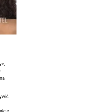
ye,
e
 na
żywić
ałcie