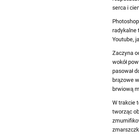
serca i cie
PhotoshopS
radykalne 
Youtube, j
Zaczyna od
wokół powi
pasował do
brązowe wł
brwiową m
W trakcie 
tworząc ob
zmumifikow
zmarszczki