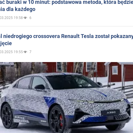
ać buraki w 10 minut: podstawowa metoda, która będzi
ia dla każdego
03.2025 19:58
6
 niedrogiego crossovera Renault Tesla został pokazan
jęcie
03.2025 19:55
7