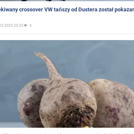
ekiwany crossover VW tańszy od Dustera został pokaza
03.2025 23:23
5