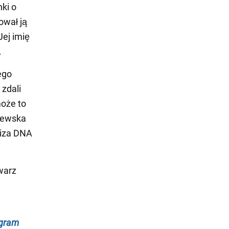
ki o
ował ją
ej imię
.
ego
 zdali
może to
ólewska
liza DNA
warz
egram