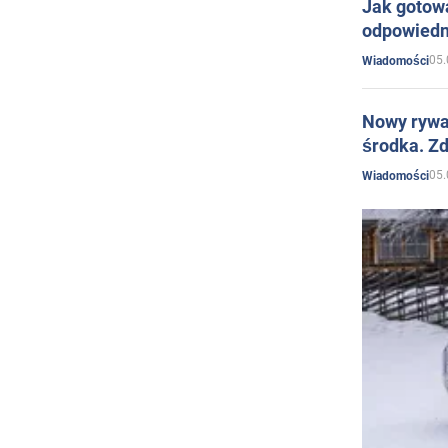
Jak gotow
odpowiedn
05.
Wiadomości
Nowy rywal
środka. Zd
05.
Wiadomości