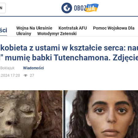
N
Wojna Na Ukrainie
Kontratak AFU
Pomoc Wojskowa Dla
ści
Ukrainy
Wołodymyr Zełenski
kobieta z ustami w kształcie serca: 
li" mumię babki Tutenchamona. Zdjęci
ka
Boklajuk
Wiadomości
.2024 17:20
27
eństwo
a Ukrainie