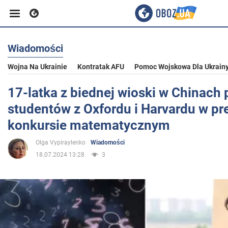
Wiadomości
Biznes
Wojna Na Ukrainie
Kontratak AFU
Pomoc Wojskowa Dla Ukrain
Sport
17-latka z biednej wioski w Chinach
studentów z Oxfordu i Harvardu w p
Rozrywka
konkursie matematycznym
Olga Vypiraylenko
Wiadomości
Życie
18.07.2024 13:28
3
Polityka
Społeczeństwo