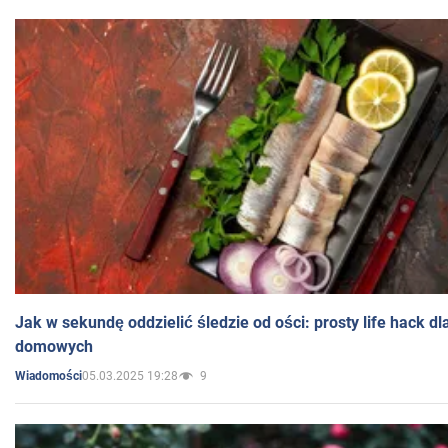
Jak w sekundę oddzielić śledzie od ości: prosty life hack d
domowych
05.03.2025 19:28
9
Wiadomości