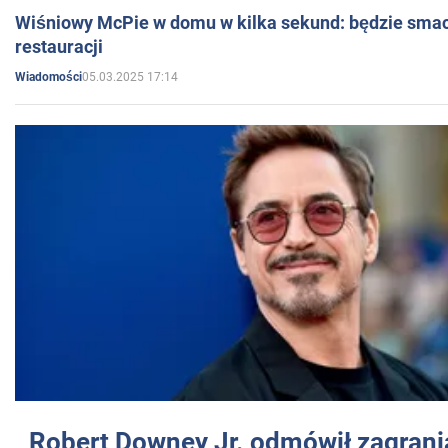
Wiśniowy McPie w domu w kilka sekund: będzie smac
restauracji
05.03.2025 17:14
Wiadomości
Robert Downey Jr. odmówił zagrani