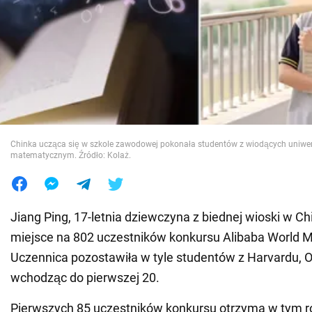
Wojna na Ukrainie
Świat
Jedzenie
Chinka ucząca się w szkole zawodowej pokonała studentów z wiodących uniwer
matematycznym. Źródło: Kolaż.
Jiang Ping, 17-letnia dziewczyna z biednej wioski w Chi
miejsce na 802 uczestników konkursu Alibaba World M
Uczennica pozostawiła w tyle studentów z Harvardu, Ox
wchodząc do pierwszej 20.
Pierwszych 85 uczestników konkursu otrzyma w tym r