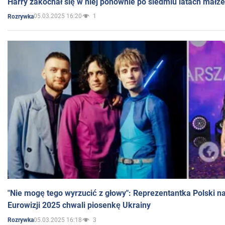
Harry zakochał się w niej ponownie po siedmiu latach małż
05.03.2025 16:20
1
Rozrywka
"Nie mogę tego wyrzucić z głowy": Reprezentantka Polski n
Eurowizji 2025 chwali piosenkę Ukrainy
05.03.2025 16:18
3
Rozrywka