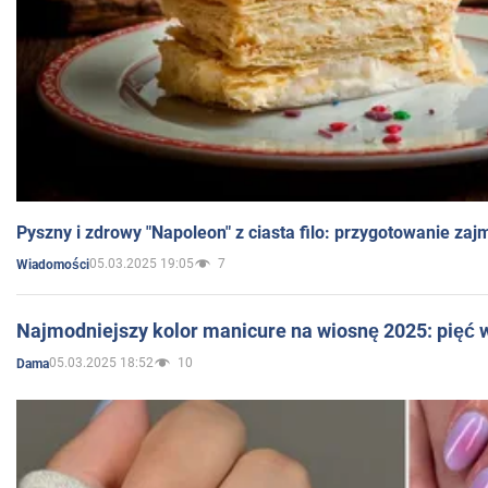
Pyszny i zdrowy "Napoleon" z ciasta filo: przygotowanie zaj
05.03.2025 19:05
7
Wiadomości
Najmodniejszy kolor manicure na wiosnę 2025: pięć
05.03.2025 18:52
10
Dama